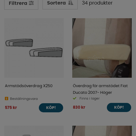
på fårskinn eller bara överdrag till armstöden så har vi
Sortera
34 produkter
Filtrera
produkterna för dig!
Armstödsöverdrag X250
Överdrag för armstödet Fiat
Ducato 2007- Höger
Finns i lager
Beställningsvara
830 kr
575 kr
KÖP!
KÖP!