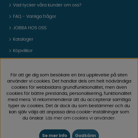
Vad tycker våra kunder om oss?
FAQ - Vanliga frågor
JOBBA HOS OSS
Kataloger
Köpvillkor
Logga in
För att ge dig som besökare en bra upplevelse på siten
KUNDTJÄNST
använder vi cookies. Det handlar dels om helt nödvändiga
cookies för webbsidans grundfunktionalitet, men även
0171-105570
cookies för bättre prestanda, personalisering, funktionalitet
Telefontid vardagar 10:30-15:00
med mera. Vi rekommenderar att du accepterar samtliga
Telefon stängd mellan 12:00-13:00
typer av cookies. Det är dock du som bestämmer och du
kan själv välja att anpassa dina cookie-inställningar som
Skicka e-post
du önskar.
Läs mer om cookies vi använder
.
Vi svarar alltid inom 24 h på vardagar.
Registrera din retur
Se mer info
Godkänn