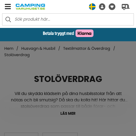
Hem
Husvagn & Husbil
Textilmattor & Överdrag
Stolöverdrag
STOLÖVERDRAG
Vill du skydda klädseln på dina husbilsstolar från att
nötas och bli smutsig? Då ska du kolla hit! Här hittar du
stolsöverdrag som passar till både förar- och
passagerarsidan i din husbil. Vi erbjuder överdrag i olika
LÄS MER
modeller, material, färger och storlekar för att du ska
hitta något som passar just dig och ditt fordon. Vare sig
du är ute efter ett stolöverdrag till Fiat Ducato, en gjord