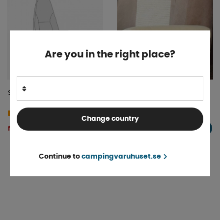
Are you in the right place?
Stolsöverdrag SKA
Överdrag för armstödet Fiat
Ducato 2007- Vänster
Finns i lager
Beställningsvara
Change country
830 kr
fr. 988 kr
KÖP!
KÖP!
Continue to
campingvaruhuset.se
«
Föregående
1
2