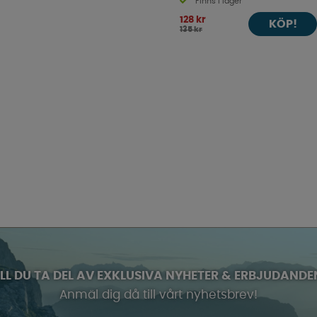
Finns i lager
128 kr
KÖP!
135 kr
ILL DU TA DEL AV EXKLUSIVA NYHETER & ERBJUDANDE
Anmäl dig då till vårt nyhetsbrev!