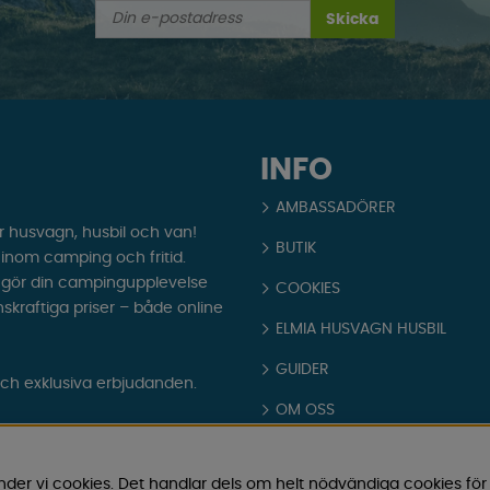
Skicka
INFO
AMBASSADÖRER
r husvagn, husbil och van!
BUTIK
t inom camping och fritid.
som gör din campingupplevelse
COOKIES
nskraftiga priser – både online
ELMIA HUSVAGN HUSBIL
GUIDER
och exklusiva erbjudanden.
OM OSS
PARTNERS
nder vi cookies. Det handlar dels om helt nödvändiga cookies för