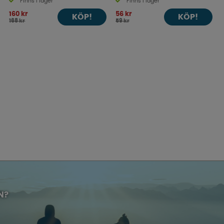
Finns i lager
Finns i lager
160 kr
56 kr
KÖP!
KÖP!
168 kr
59 kr
N?