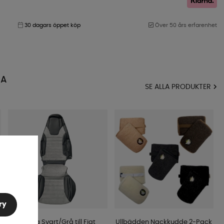
30 dagars öppet köp
Över 50 års erfarenhet
MA
SE ALLA PRODUKTER
ry
Överdrag Svart/Grå till Fiat
Ullbädden Nackkudde 2-Pack