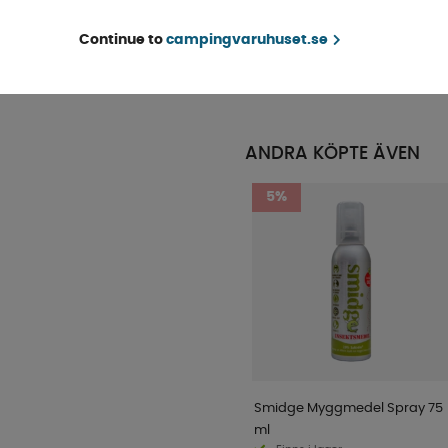
Pack
Finns i lager
Continue to
campingvaruhuset.se
KÖP!
3 008 kr
ANDRA KÖPTE ÄVEN
5%
Smidge Myggmedel Spray 75
ml