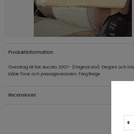
Produktinformation
Överdrag till fiat ducato 2007- (Original stol). Elegant och hö
både förar och passagerarstolen. Färg:Beige
Recensioner