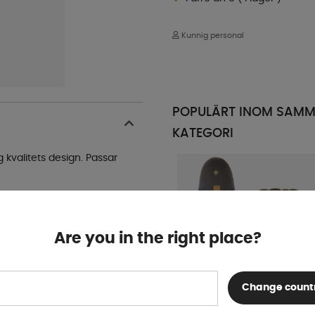
Kunnig personal
POPULÄRT INOM SAM
KATEGORI
g kvalitets design. Passar
Are you in the right place?
Change count
Ullbädden Överdrag Garbo 2-