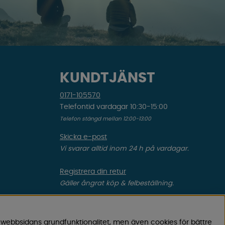
KUNDTJÄNST
0171-105570
Telefontid vardagar 10:30-15:00
Telefon stängd mellan 12:00-13:00
Skicka e-post
Vi svarar alltid inom 24 h på vardagar.
Registrera din retur
Gäller ångrat köp & felbeställning.
Registrera din reklamation
Gäller defekt vara, transportskada etc.
 webbsidans grundfunktionalitet, men även cookies för bättre