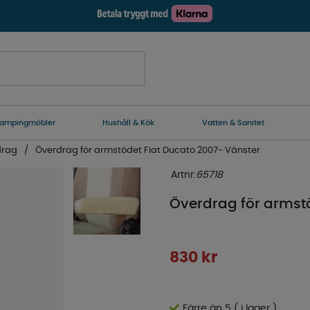
ampingmöbler
Hushåll & Kök
Vatten & Sanitet
drag
Överdrag för armstödet Fiat Ducato 2007- Vänster
Artnr:
65718
Överdrag för armstö
830
kr
Färre än 5 ( i lager )