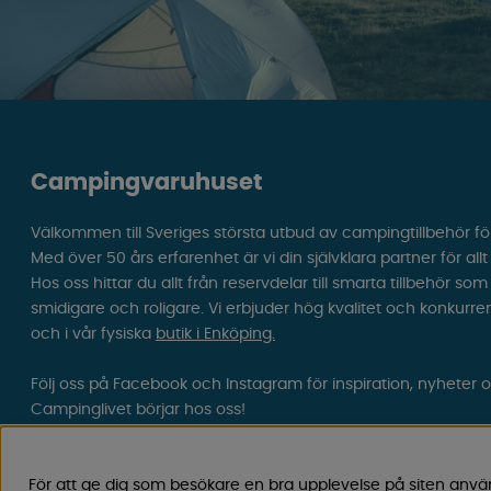
Campingvaruhuset
Välkommen till Sveriges största utbud av campingtillbehör fö
Med över 50 års erfarenhet är vi din självklara partner för all
Hos oss hittar du allt från reservdelar till smarta tillbehör 
smidigare och roligare. Vi erbjuder hög kvalitet och konkurre
och i vår fysiska
butik i Enköping.
Följ oss på Facebook och Instagram för inspiration, nyheter 
Campinglivet börjar hos oss!
För att ge dig som besökare en bra upplevelse på siten anvä