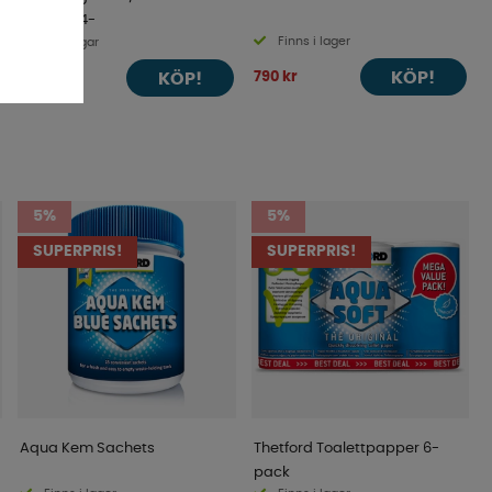
Ducato 14-
Finns i lager
4-9 dagar
KÖP!
790 kr
KÖP!
2 490 kr
5%
5%
SUPERPRIS!
SUPERPRIS!
Aqua Kem Sachets
Thetford Toalettpapper 6-
pack