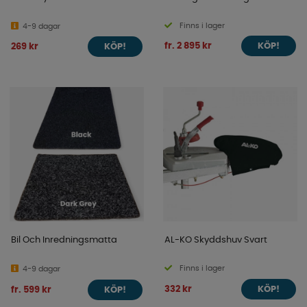
Finns i lager
4-9 dagar
fr. 2 895 kr
269 kr
KÖP!
KÖP!
Bil Och Inredningsmatta
AL-KO Skyddshuv Svart
Finns i lager
4-9 dagar
332 kr
fr. 599 kr
KÖP!
KÖP!