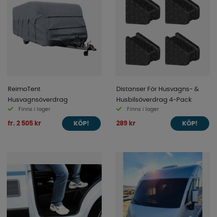
ReimoTent
Distanser För Husvagns- &
Husvagnsöverdrag
Husbilsöverdrag 4-Pack
Finns i lager
Finns i lager
fr. 2 505 kr
289 kr
KÖP!
KÖP!