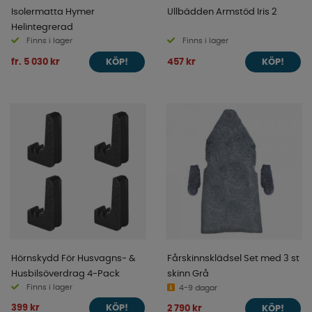
Isolermatta Hymer
Ullbädden Armstöd Iris 2
Helintegrerad
Finns i lager
Finns i lager
fr. 5 030 kr
457 kr
KÖP!
KÖP!
Hörnskydd För Husvagns- &
Fårskinnsklädsel Set med 3 st
Husbilsöverdrag 4-Pack
skinn Grå
Finns i lager
4-9 dagar
399 kr
2 790 kr
KÖP!
KÖP!