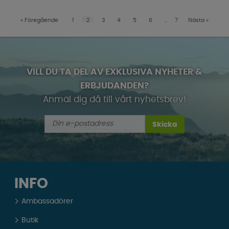
«
Föregående
1
2
3
4
5
6
..
7
Nästa
»
VILL DU TA DEL AV EXKLUSIVA NYHETER &
ERBJUDANDEN?
Anmäl dig då till vårt nyhetsbrev!
Skicka
INFO
Ambassadörer
Butik