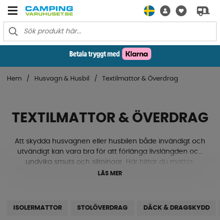
Hem
Husvagn & Husbil
Textilmattor & Överdrag
TEXTILMATTOR & ÖVERDRAG
Att skydda husvagnen eller husbilen både invändigt och
utvändigt kan vara bra för att förlänga livslängden och
undvika smuts och slitningar. Här hittar du mattor,
stolsöverdrag och isolermattor som motverkar både
LÄS MER
insyn samt solens värme från att hetta upp fordonet. Vi
har även utvändiga överdrag såsom däckskydd,
dragskydd, takskydd och frontskydd, eller varför inte ett
ISOLERMATTOR
STOLÖVERDRAG
DÄCK & DRAGSKYDD
husbilsöverdrag som täcker hela fordonet? Kolla in vårt