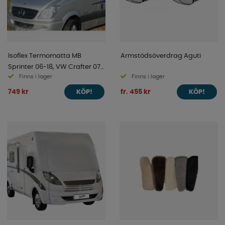
Isoflex Termomatta MB
Armstödsöverdrag Aguti
Sprinter 06-18, VW Crafter 07-
Finns i lager
Finns i lager
18
749 kr
fr. 455 kr
KÖP!
KÖP!