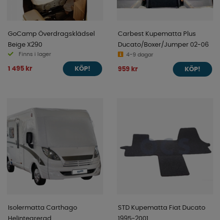
GoCamp Överdragsklädsel
Carbest Kupematta Plus
Beige X290
Ducato/Boxer/Jumper 02-06
Finns i lager
4-9 dagar
1 495 kr
959 kr
KÖP!
KÖP!
Isolermatta Carthago
STD Kupematta Fiat Ducato
Helintegrerad
1995-2001