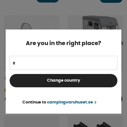
Are you in the right place?
Stolsöverdrag Aguti GIS-liner
Campout Husvagns- &
Change country
husbilsöverdrag
Finns i lager
4-9 dagar
fr. 1 799 kr
1 134 kr
KÖP!
KÖP!
Continue to
campingvaruhuset.se