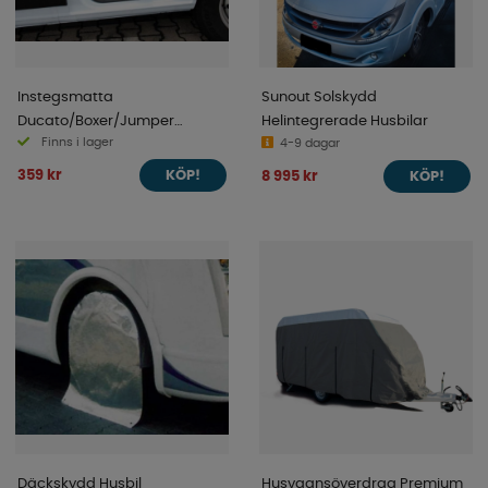
Instegsmatta
Sunout Solskydd
Ducato/Boxer/Jumper
Helintegrerade Husbilar
Finns i lager
7/2006- 2-p
4-9 dagar
359 kr
8 995 kr
KÖP!
KÖP!
Däckskydd Husbil
Husvagnsöverdrag Premium