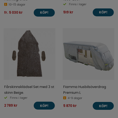
Finns i lager
10-15 dagar
519 kr
fr. 5 030 kr
KÖP!
KÖP!
Fårskinnsklädsel Set med 3 st
Fiamma Husbilsöverdrag
skinn Beige.
Premium L
Finns i lager
4-9 dagar
2 789 kr
5 870 kr
KÖP!
KÖP!