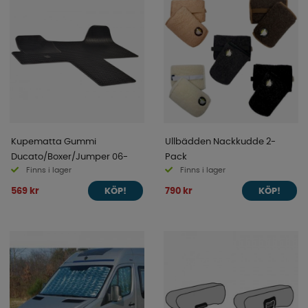
Kupematta Gummi
Ullbädden Nackkudde 2-
Ducato/Boxer/Jumper 06-
Pack
Finns i lager
Finns i lager
569 kr
790 kr
KÖP!
KÖP!