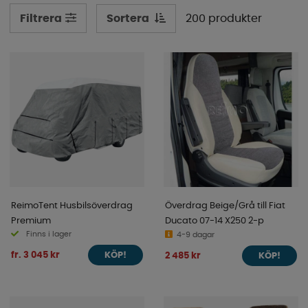
sortiment nedan!
Sortera
200 produkter
Filtrera
ReimoTent Husbilsöverdrag
Överdrag Beige/Grå till Fiat
Premium
Ducato 07-14 X250 2-p
Finns i lager
4-9 dagar
fr. 3 045 kr
2 485 kr
KÖP!
KÖP!