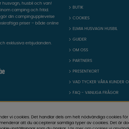
r husvagn, husbil och van!
BUTIK
t inom camping och fritid.
som gör din campingupplevelse
COOKIES
nskraftiga priser – både online
ELMIA HUSVAGN HUSBIL
GUIDER
och exklusiva erbjudanden.
OM OSS
PARTNERS
PRESENTKORT
VAD TYCKER VÅRA KUNDER 
FAQ - VANLIGA FRÅGOR
JOBBA HOS OSS
KATALOGER
nder vi cookies. Det handlar dels om helt nödvändiga cookies för
ommenderar att du accepterar samtliga typer av cookies. Det är d
KÖPVILLKOR
okie-inställningar som du önskar.
Läs mer om cookies vi använd