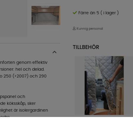
Färre än 5 ( i lager )
Kunnig personal
TILLBEHÖR
omforten genom effektiv
rsioner: hel och delad.
ato 250 (>2007) och 290
ppspanel och
de köksskåp, sker
lighet är isolergardinen
nedre
Thermo Wall för Ducato 06-