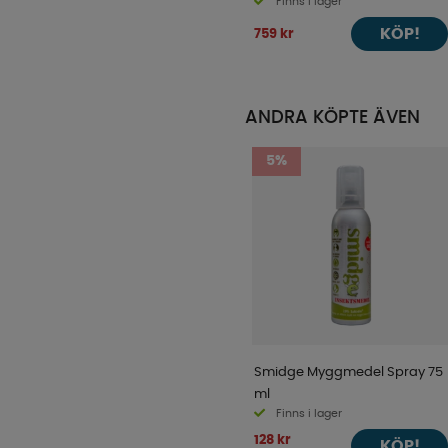
Finns i lager
KÖP!
759 kr
ANDRA KÖPTE ÄVEN
5%
Smidge Myggmedel Spray 75
ml
Finns i lager
128 kr
KÖP!