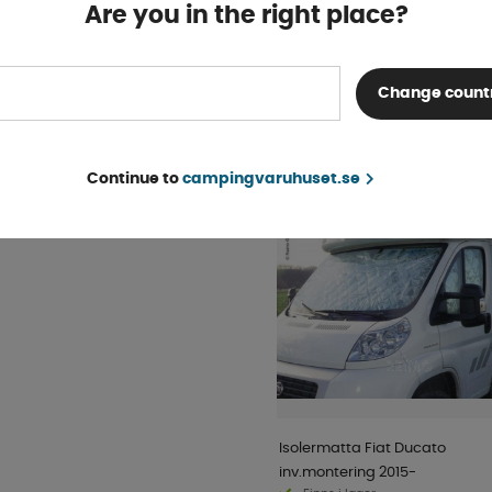
4-9 dagar
Are you in the right place?
förlig
KÖP!
3 196 kr
Change count
POPULÄRT INOM SAM
KATEGORI
Continue to
campingvaruhuset.se
Isolermatta Fiat Ducato
inv.montering 2015-