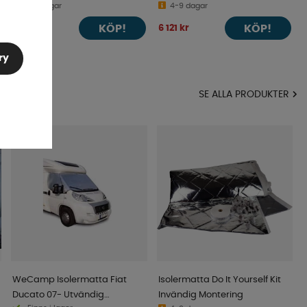
4-9 dagar
4-9 dagar
KÖP!
KÖP!
4 590 kr
6 121 kr
ry
MA
SE ALLA PRODUKTER
WeCamp Isolermatta Fiat
Isolermatta Do It Yourself Kit
Ducato 07- Utvändig
Invändig Montering