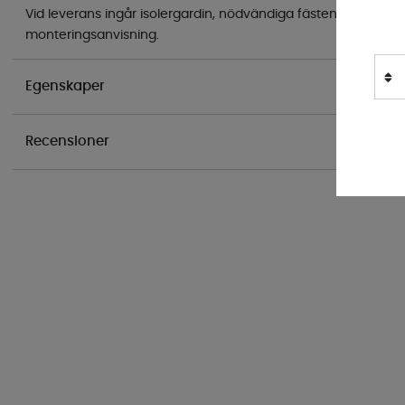
Vid leverans ingår isolergardin, nödvändiga fästen samt en ut
monteringsanvisning.
Egenskaper
Recensioner