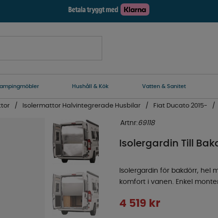
ampingmöbler
Hushåll & Kök
Vatten & Sanitet
ttor
Isolermattor Halvintegrerade Husbilar
Fiat Ducato 2015-
Artnr:
69118
Isolergardin Till Ba
Isolergardin för bakdörr, hel 
komfort i vanen. Enkel mont
4 519
kr