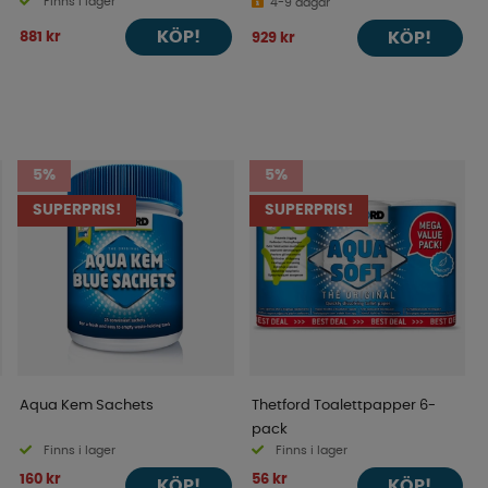
Finns i lager
Montering
4-9 dagar
KÖP!
881 kr
KÖP!
929 kr
5%
5%
SUPERPRIS!
SUPERPRIS!
Aqua Kem Sachets
Thetford Toalettpapper 6-
pack
Finns i lager
Finns i lager
160 kr
56 kr
KÖP!
KÖP!