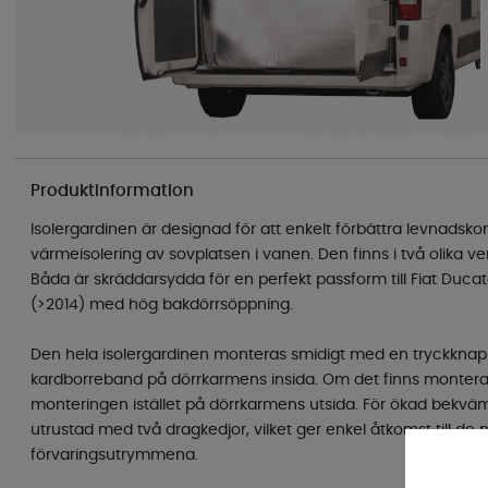
Produktinformation
Isolergardinen är designad för att enkelt förbättra levnadsk
värmeisolering av sovplatsen i vanen. Den finns i två olika ve
Båda är skräddarsydda för en perfekt passform till Fiat Duc
(>2014) med hög bakdörrsöppning.
Den hela isolergardinen monteras smidigt med en tryckkna
kardborreband på dörrkarmens insida. Om det finns montera
monteringen istället på dörrkarmens utsida. För ökad bekväm
utrustad med två dragkedjor, vilket ger enkel åtkomst till de 
förvaringsutrymmena.