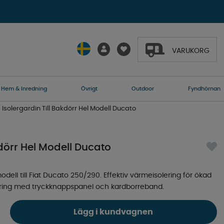
VARUKORG
Hem & Inredning
Övrigt
Outdoor
Fyndhörnan
Isolergardin Till Bakdörr Hel Modell Ducato
kdörr Hel Modell Ducato
modell till Fiat Ducato 250/290. Effektiv värmeisolering för ökad
ering med tryckknappspanel och kardborreband.
Lägg i kundvagnen