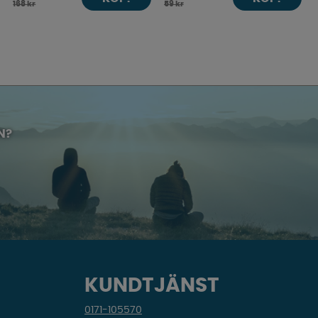
168 kr
59 kr
N?
KUNDTJÄNST
0171-105570