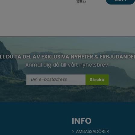
135 kr
ILL DU TA DEL AV EXKLUSIVA NYHETER & ERBJUDANDE
Anmäl dig då till vårt nyhetsbrev!
Skicka
INFO
AMBASSADÖRER