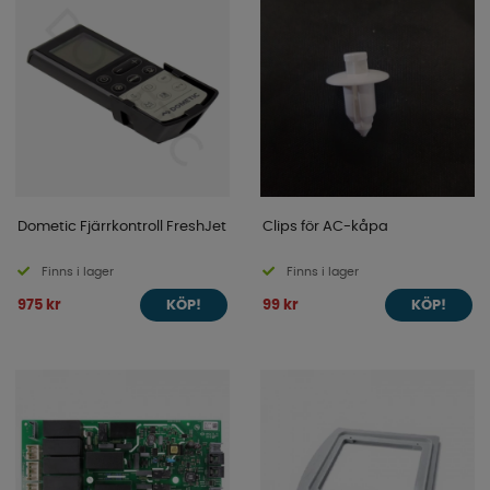
Dometic Fjärrkontroll FreshJet
Clips för AC-kåpa
Finns i lager
Finns i lager
975 kr
99 kr
KÖP!
KÖP!