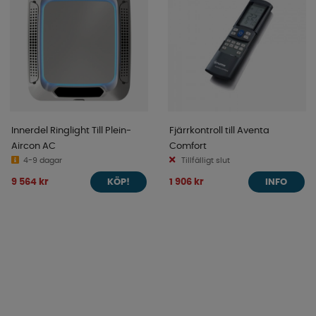
Innerdel Ringlight Till Plein-
Fjärrkontroll till Aventa
Aircon AC
Comfort
4-9 dagar
Tillfälligt slut
9 564 kr
1 906 kr
KÖP!
INFO