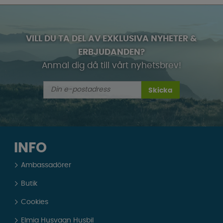
VILL DU TA DEL AV EXKLUSIVA NYHETER &
ERBJUDANDEN?
Anmäl dig då till vårt nyhetsbrev!
Skicka
INFO
Ambassadörer
Butik
Cookies
Elmia Husvagn Husbil