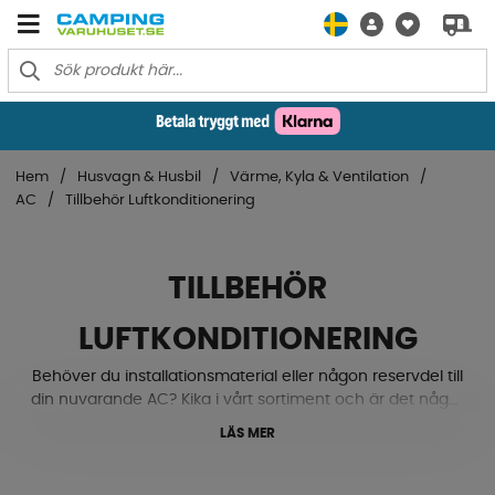
Hem
Husvagn & Husbil
Värme, Kyla & Ventilation
AC
Tillbehör Luftkonditionering
TILLBEHÖR
LUFTKONDITIONERING
Behöver du installationsmaterial eller någon reservdel till
din nuvarande AC? Kika i vårt sortiment och är det något
du inte finner kan du alltid kontakta oss så hjälper vi till
LÄS MER
att få fram det.