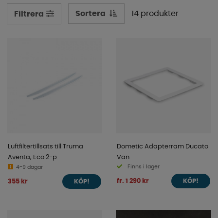
Sortera
14 produkter
Filtrera
Luftfiltertillsats till Truma
Dometic Adapterram Ducato
Aventa, Eco 2-p
Van
Finns i lager
4-9 dagar
fr. 1 290 kr
355 kr
KÖP!
KÖP!