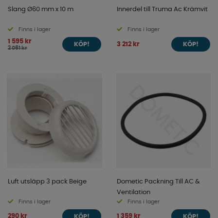
Slang Ø60 mm x 10 m
Innerdel till Truma Ac Krämvit
Finns i lager
Finns i lager
1 595 kr
3 212 kr
KÖP!
KÖP!
2 061 kr
Luft utsläpp 3 pack Beige
Dometic Packning Till AC &
Ventilation
Finns i lager
Finns i lager
290 kr
1 359 kr
KÖP!
KÖP!