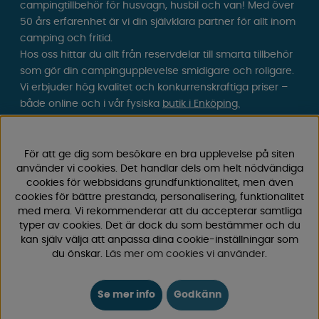
campingtillbehör för husvagn, husbil och van! Med över
50 års erfarenhet är vi din självklara partner för allt inom
camping och fritid.
Hos oss hittar du allt från reservdelar till smarta tillbehör
som gör din campingupplevelse smidigare och roligare.
Vi erbjuder hög kvalitet och konkurrenskraftiga priser –
både online och i vår fysiska
butik i Enköping.
Följ oss på Facebook och Instagram för inspiration,
nyheter och exklusiva erbjudanden. Campinglivet börjar
För att ge dig som besökare en bra upplevelse på siten
använder vi cookies. Det handlar dels om helt nödvändiga
hos oss!
cookies för webbsidans grundfunktionalitet, men även
cookies för bättre prestanda, personalisering, funktionalitet
med mera. Vi rekommenderar att du accepterar samtliga
typer av cookies. Det är dock du som bestämmer och du
kan själv välja att anpassa dina cookie-inställningar som
du önskar.
Läs mer om cookies vi använder
.
Se mer info
Godkänn