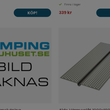
Finns i lager
339 kr
KÖP!