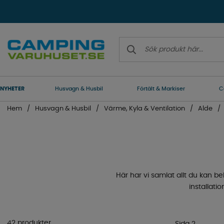
NYHETER
Husvagn & Husbil
Förtält & Markiser
C
Hem
Husvagn & Husbil
Värme, Kyla & Ventilation
Alde
Här har vi samlat allt du kan b
installati
42 produkter
Sida 2