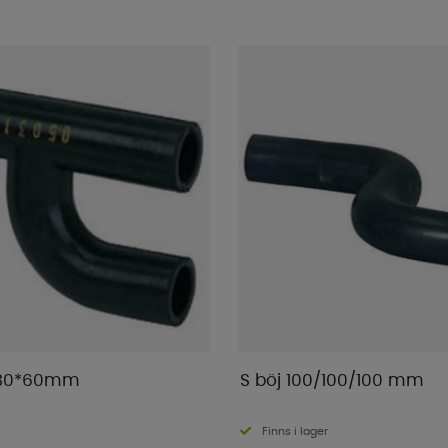
130*60mm
S böj 100/100/100 mm
Finns i lager