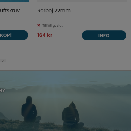
uftskruv
Rörböj 22mm
Tillfälligt slut
KÖP!
164 kr
INFO
2
N?