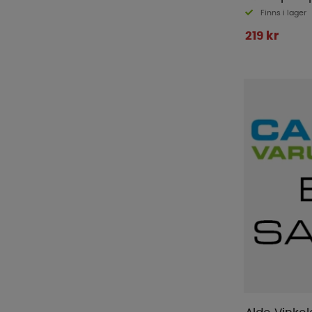
Finns i lager
219 kr