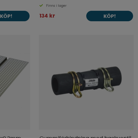
Finns i lager
134 kr
KÖP!
KÖP!