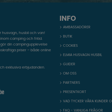
INFO
AMBASSADÖRER
r husvagn, husbil och van!
BUTIK
t inom camping och fritid.
som gör din campingupplevelse
COOKIES
nskraftiga priser – både online
ELMIA HUSVAGN HUSBIL
GUIDER
och exklusiva erbjudanden.
OM OSS
PARTNERS
PRESENTKORT
VAD TYCKER VÅRA KUNDER 
FAQ - VANLIGA FRÅGOR