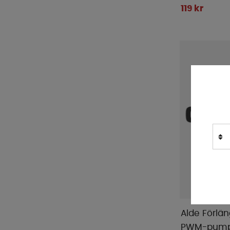
119 kr
Alde Förlä
PWM-pump 