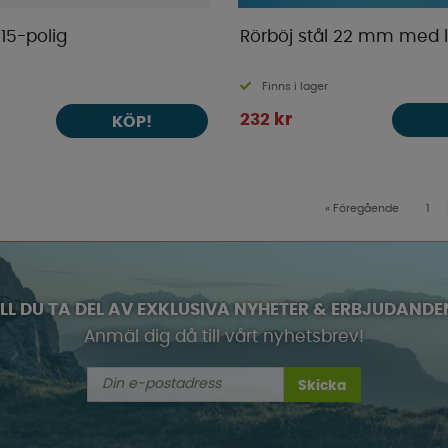
15-polig
Rörböj stål 22 mm med l
Finns i lager
232 kr
KÖP!
«
Föregående
1
ILL DU TA DEL AV EXKLUSIVA NYHETER & ERBJUDANDE
Anmäl dig då till vårt nyhetsbrev!
Skicka