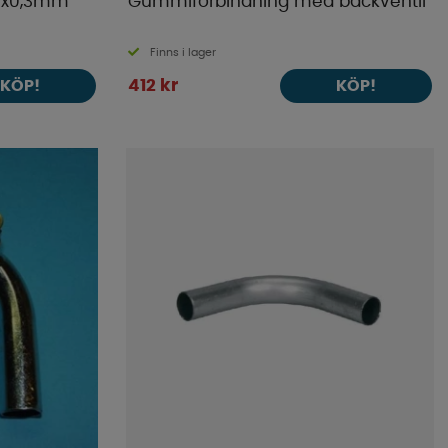
80x0,3mm
Gummiförbindning med backventil
Finns i lager
412 kr
KÖP!
KÖP!