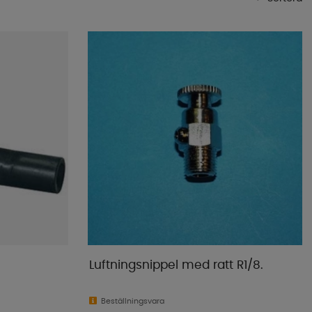
Mest populära
Butikens favoriter
Namn A-Ö
Namn Ö-A
Lägsta pris
Högsta pris
Varumärke
Publiceringsdatum
Luftningsnippel med ratt R1/8.
Beställningsvara