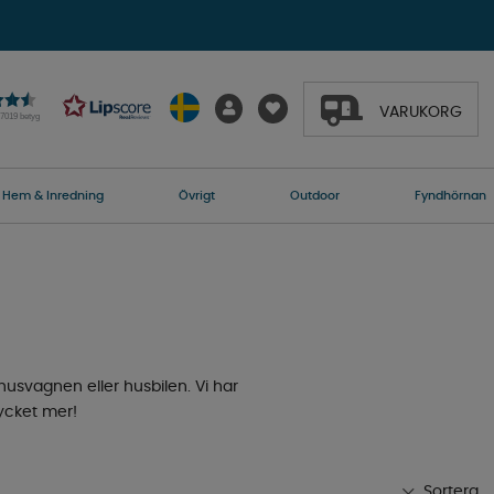
VARUKORG
27019 betyg
Hem & Inredning
Övrigt
Outdoor
Fyndhörnan
husvagnen eller husbilen. Vi har
mycket mer!
Sortera