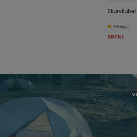
Skarvkabel 
4-9 dagar
387 kr
V