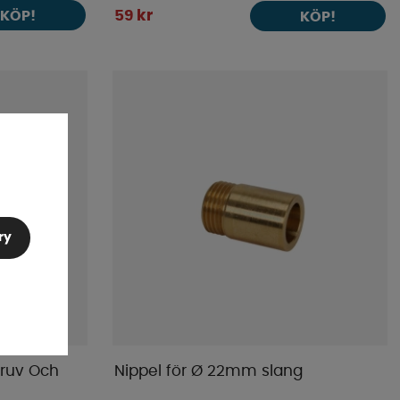
KÖP!
59 kr
KÖP!
ry
ruv Och
Nippel för Ø 22mm slang