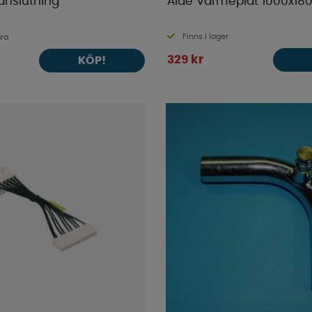
anslutning
Alde Värmeplåt 1000x1
Finns i lager
ara
329 kr
KÖP!