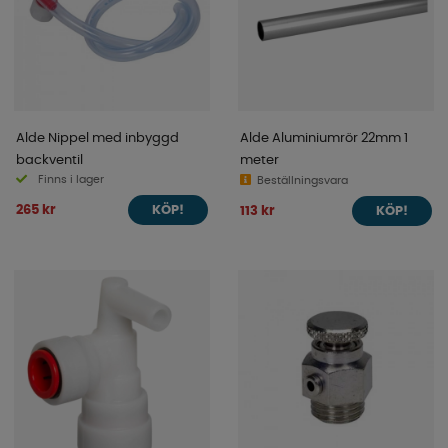
Alde Nippel med inbyggd
Alde Aluminiumrör 22mm 1
backventil
meter
Finns i lager
Beställningsvara
265 kr
113 kr
KÖP!
KÖP!