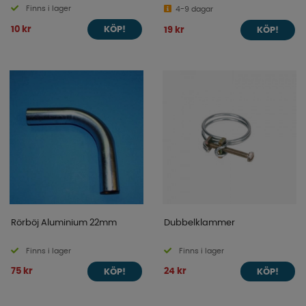
Finns i lager
4-9 dagar
10 kr
19 kr
KÖP!
KÖP!
Rörböj Aluminium 22mm
Dubbelklammer
Finns i lager
Finns i lager
75 kr
24 kr
KÖP!
KÖP!