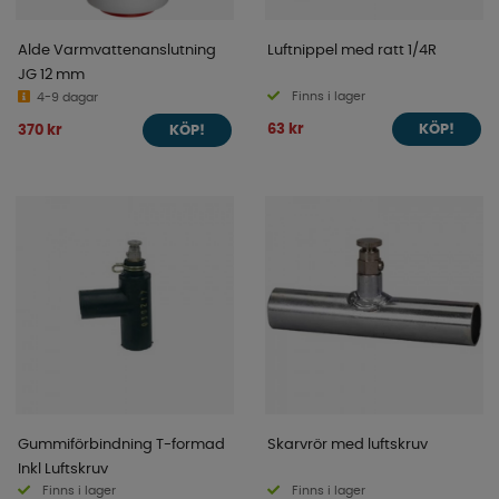
Alde Varmvattenanslutning
Luftnippel med ratt 1/4R
JG 12 mm
Finns i lager
4-9 dagar
63 kr
370 kr
KÖP!
KÖP!
Gummiförbindning T-formad
Skarvrör med luftskruv
Inkl Luftskruv
Finns i lager
Finns i lager