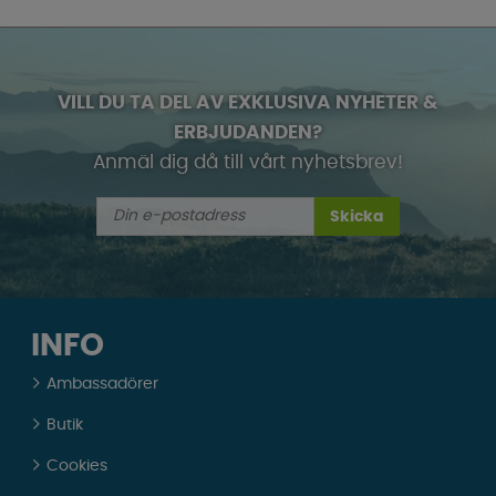
VILL DU TA DEL AV EXKLUSIVA NYHETER &
ERBJUDANDEN?
Anmäl dig då till vårt nyhetsbrev!
Skicka
INFO
Ambassadörer
Butik
Cookies