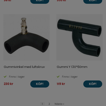
36 kr
359 kr
KÖP!
KÖP!
Gummivinkel med luftskruv
Gummi Y 130*60mm
Finns i lager
Finns i lager
230 kr
119 kr
KÖP!
KÖP!
1
2
Nästa
»