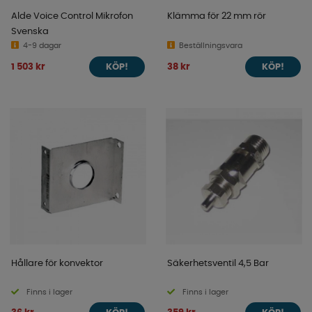
Alde Voice Control Mikrofon
Klämma för 22 mm rör
Svenska
4-9 dagar
Beställningsvara
1 503 kr
38 kr
KÖP!
KÖP!
Hållare för konvektor
Säkerhetsventil 4,5 Bar
Finns i lager
Finns i lager