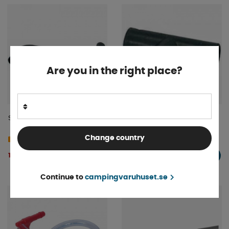
Are you in the right place?
S böj 100/200/100 mm
Gummi T-vinkel 22*22*22mm
Change country
Beställningsvara
Beställningsvara
174 kr
175 kr
KÖP!
KÖP!
Continue to
campingvaruhuset.se