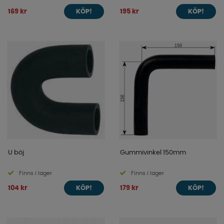
169 kr
195 kr
KÖP!
KÖP!
U böj
Gummivinkel 150mm
Finns i lager
Finns i lager
104 kr
179 kr
KÖP!
KÖP!