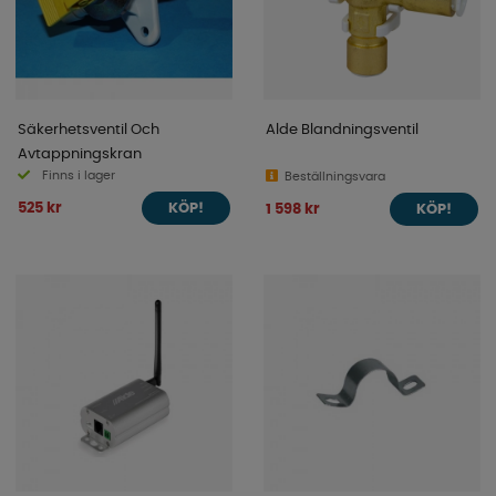
Säkerhetsventil Och
Alde Blandningsventil
Avtappningskran
Finns i lager
Beställningsvara
525 kr
1 598 kr
KÖP!
KÖP!