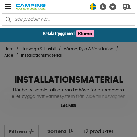
Hem
Husvagn & Husbil
Värme, Kyla & Ventilation
Alde
Installationsmaterial
INSTALLATIONSMATERIAL
Här har vi samlat allt du kan behöva för att renovera
eller bygga nytt värmesystem från Alde till husvagnen
eller husbilen. Vi har installationsmaterial som backventil,
LÄS MER
förbindelser, klammer, rörböjar och mycket mer!
Sortera
42 produkter
Filtrera