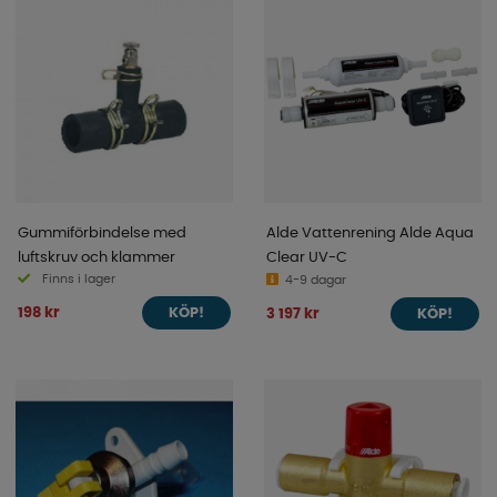
Gummiförbindelse med
Alde Vattenrening Alde Aqua
luftskruv och klammer
Clear UV-C
Finns i lager
4-9 dagar
198 kr
3 197 kr
KÖP!
KÖP!