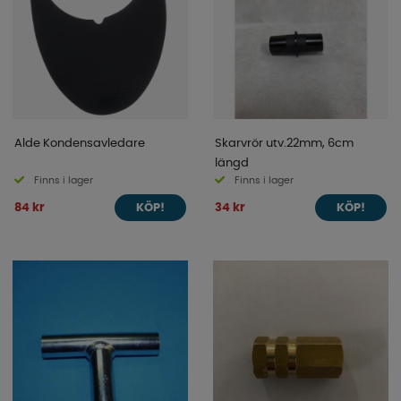
Alde Kondensavledare
Skarvrör utv.22mm, 6cm
längd
Finns i lager
Finns i lager
84 kr
34 kr
KÖP!
KÖP!