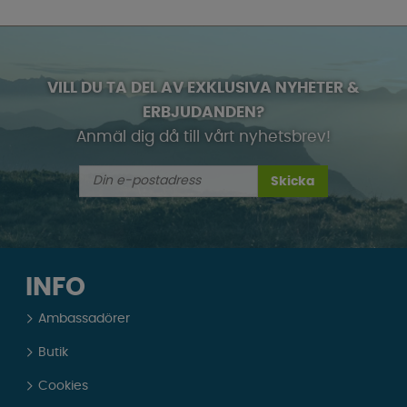
VILL DU TA DEL AV EXKLUSIVA NYHETER &
ERBJUDANDEN?
Anmäl dig då till vårt nyhetsbrev!
Skicka
INFO
Ambassadörer
Butik
Cookies