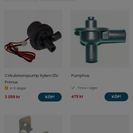
Cirkulationspump Xylem 12V
Pumphus
Primus
Finns i lager
4-9 dagar
479 kr
3 099 kr
KÖP!
KÖP!