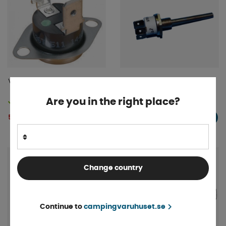
Vattentermostat
Pyrostat 2450,2460 och 2470
Are you in the right place?
Finns i lager
Finns i lager
579 kr
1 823 kr
KÖP!
KÖP!
Change country
Continue to
campingvaruhuset.se