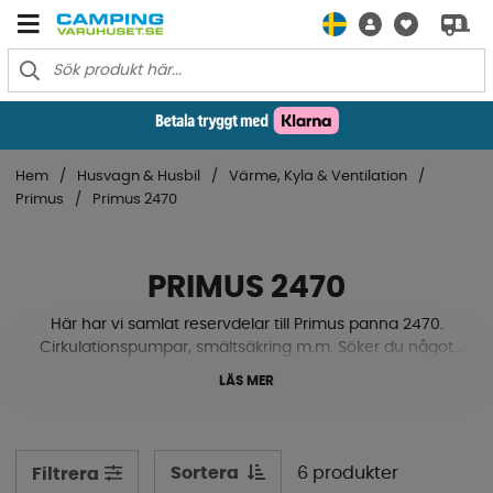
Hem
Husvagn & Husbil
Värme, Kyla & Ventilation
Primus
Primus 2470
PRIMUS 2470
Här har vi samlat reservdelar till Primus panna 2470.
Cirkulationspumpar, smältsäkring m.m. Söker du något
du inte finner? Ta gärna kontakt med oss så hjälper vi till.
LÄS MER
Sortera
6 produkter
Filtrera