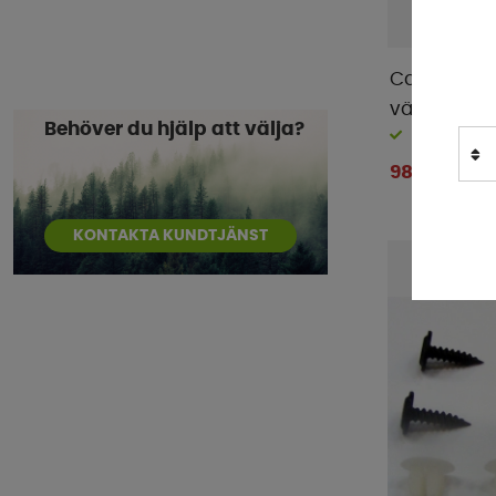
Dometic
(
95
)
Dometic Tents
(
1
)
Campout Ni
Doréma
(
3
)
väska
E-Trailer
(
5
)
Behöver du hjälp att välja?
Finns i lager
Enduro
(
9
)
989 kr
Eurotrail
(
2
)
Fiamma
(
49
)
KONTAKTA KUNDTJÄNST
Flat-Jack
(
1
)
FMT
(
7
)
GasStop
(
1
)
GoCamp
(
9
)
HAWK
(
1
)
Hindermann
(
19
)
IndelB
(
4
)
Isabella
(
4
)