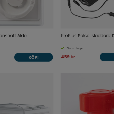
enshatt Alde
ProPlus Solcellsladdare 
Finns i lager
459 kr
KÖP!