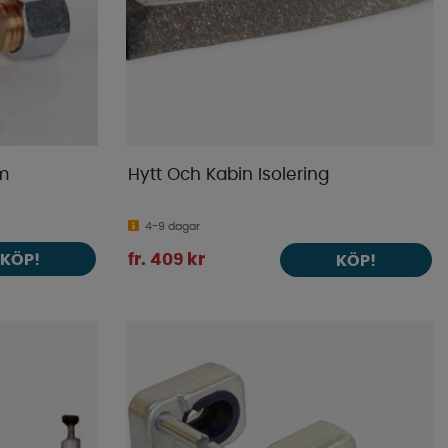
mm
Hytt Och Kabin Isolering
4-9 dagar
KÖP!
fr. 409 kr
KÖP!