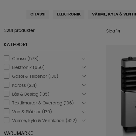
CHASSI
ELEKTRONIK
VÄRME, KYLA & VENTI
2281 produkter
Sida 14
KATEGORI
Chassi (
573
)
Elektronik (
650
)
Gasol & Tillbehör (
136
)
Kaross (
231
)
Lås & Beslag (
135
)
Textilmattor & Överdrag (
106
)
Van & Plåtisar (
130
)
Värme, Kyla & Ventilation (
422
)
VARUMÄRKE