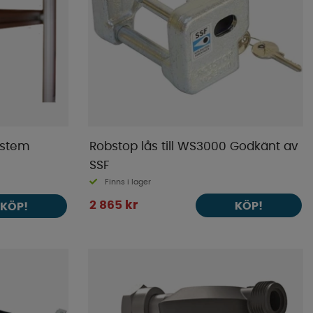
ystem
Robstop lås till WS3000 Godkänt av
SSF
Finns i lager
2 865 kr
KÖP!
KÖP!