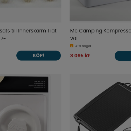
ats till Innerskärm Fiat
Mc Camping Kompressor
07-
20L
4-9 dagar
KÖP!
3 095 kr