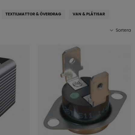
TEXTILMATTOR & ÖVERDRAG
VAN & PLÅTISAR
Sortera
Mest populära
Butikens favoriter
Namn A-Ö
Namn Ö-A
Lägsta pris
Högsta pris
Varumärke
Publiceringsdatum