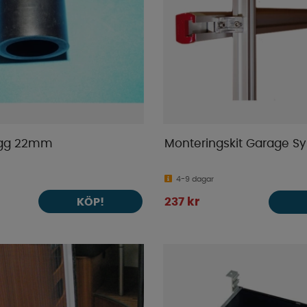
gg 22mm
Monteringskit Garage S
4-9 dagar
KÖP!
237 kr