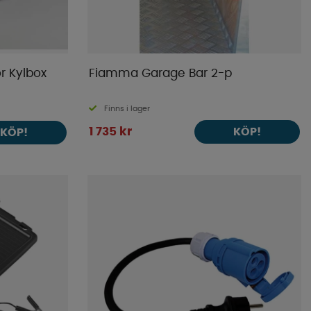
 Kylbox
Fiamma Garage Bar 2-p
Finns i lager
1 735 kr
KÖP!
KÖP!