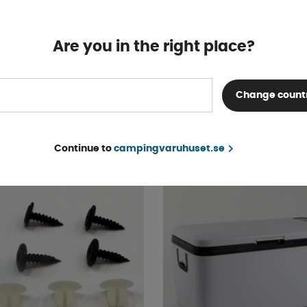
Are you in the right place?
våkloss XL 2-Pack inkl.
Nyckelhålsskydd Beige
Finns i lager
Change count
67 kr
KÖP!
Continue to
campingvaruhuset.se