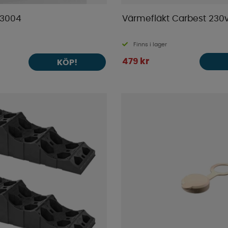
 3004
Värmefläkt Carbest 230
Finns i lager
479 kr
KÖP!