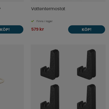
v
Vattentermostat
Finns i lager
579 kr
KÖP!
KÖP!