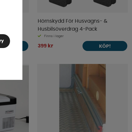
Hörnskydd För Husvagns- &
Husbilsöverdrag 4-Pack
Finns i lager
ry
399 kr
KÖP!
KÖP!