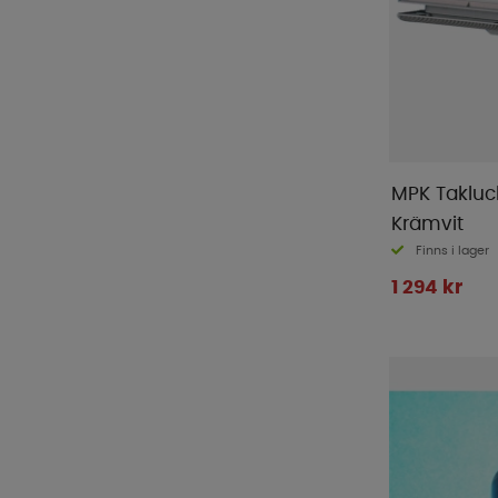
Truma
(
48
)
Twistboxes
(
1
)
Ullbädden
(
3
)
Ventura
(
1
)
Victron
(
170
)
Waeco
(
11
)
MPK Takluc
WeCamp
(
2
)
Krämvit
WIFI
(
19
)
Finns i lager
Yachticon
(
1
)
1 294 kr