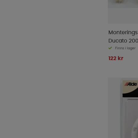
Italkero
(
1
)
Kampa
(
6
)
Knott
(
1
)
LTC
(
27
)
Monteringss
Manta
(
21
)
Ducato 20
MaxxAir
(
9
)
Finns i lager
MC Camping
(
2
)
122 kr
Mestic
(
5
)
Midland
(
6
)
Milenco
(
32
)
Mustang
(
1
)
Nordmax
(
21
)
Outwell
(
13
)
Piczo
(
1
)
Primus
(
1
)