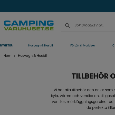
NYHETER
Husvagn & Husbil
Förtält & Markiser
C
Hem
Husvagn & Husbil
TILLBEHÖR 
Vi har alla tillbehör och delar som d
kyla, värme och ventilation, till gaso
ventiler, mörkläggningsgardiner och
de perfekta tillb