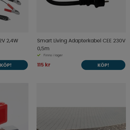
12V 2,4W
Smart Living Adapterkabel CEE 230V
0,5m
Finns i lager
115 kr
KÖP!
KÖP!