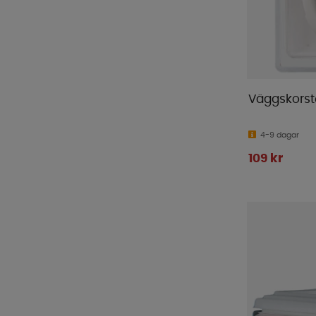
Pro Camp
(
1
)
Pro-User
(
16
)
ProPlus
(
124
)
Pundmann
(
1
)
Reimo Tent
(
5
)
Väggskorst
Renogy
(
16
)
Semona
(
1
)
4-9 dagar
Sika
(
2
)
109 kr
Smart Living
(
18
)
Sunout
(
10
)
Sunwind
(
65
)
Tarmo
(
1
)
Telta
(
1
)
Thetford
(
16
)
Thule
(
71
)
Tristar
(
1
)