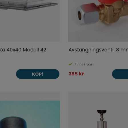
ka 40x40 Modell 42
Avstängningsventil 8 
Finns i lager
385 kr
KÖP!