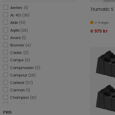
Aeritec
(
1
)
Trumatic S
AL-KO
(
36
)
Alde
(
51
)
4-9 dagar
Aqiila
(
26
)
6 975 kr
Avara
(
1
)
Brunner
(
4
)
Cadac
(
2
)
Camp4
(
6
)
Campmaster
(
5
)
Campout
(
28
)
Carbest
(
57
)
Carman
(
1
)
Champion
(
10
)
CTEK
(
2
)
PRIS
Diniwid
(
3
)