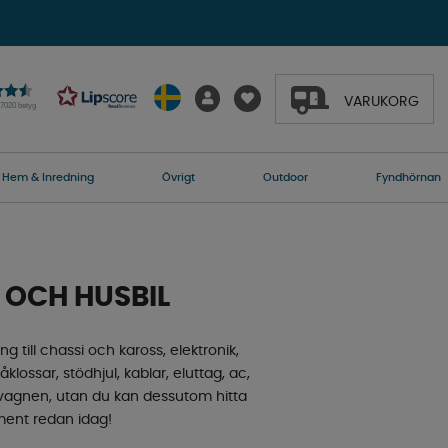
VARUKORG
27020 betyg
Hem & Inredning
Övrigt
Outdoor
Fyndhörnan
 OCH HUSBIL
ng till chassi och kaross, elektronik,
klossar, stödhjul, kablar, eluttag, ac,
usvagnen, utan du kan dessutom hitta
timent redan idag!