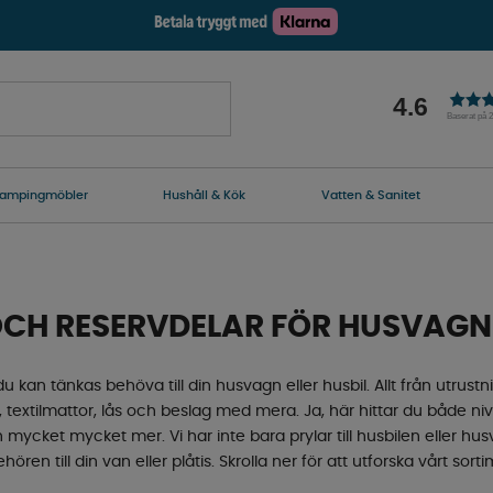
4.6
Baserat på 
ampingmöbler
Hushåll & Kök
Vatten & Sanitet
OCH RESERVDELAR FÖR HUSVAGN
u kan tänkas behöva till din husvagn eller husbil. Allt från utrustni
l, textilmattor, lås och beslag med mera. Ja, här hittar du både nivå
 mycket mycket mer. Vi har inte bara prylar till husbilen eller h
ehören till din van eller plåtis. Skrolla ner för att utforska vårt sor