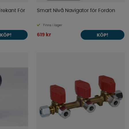
rekant För
Smart Nivå Navigator för Fordon
Finns i lager
619 kr
KÖP!
KÖP!