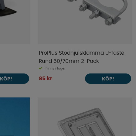
ProPlus Stödhjulsklämma U-fäste
Rund 60/70mm 2-Pack
Finns i lager
85 kr
KÖP!
KÖP!