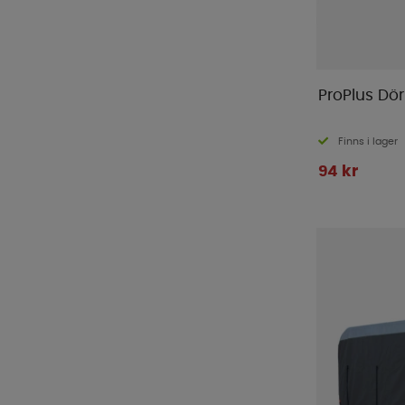
Italkero
(
1
)
Kampa
(
6
)
Knott
(
1
)
LTC
(
27
)
ProPlus Dör
Manta
(
21
)
MaxxAir
(
9
)
Finns i lager
MC Camping
(
2
)
94 kr
Mestic
(
5
)
Midland
(
6
)
Milenco
(
32
)
Mustang
(
1
)
Nordmax
(
21
)
Outwell
(
13
)
Piczo
(
1
)
Primus
(
1
)