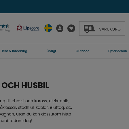
VARUKORG
27021 betyg
Hem & Inredning
Övrigt
Outdoor
Fyndhörnan
 OCH HUSBIL
ng till chassi och kaross, elektronik,
klossar, stödhjul, kablar, eluttag, ac,
usvagnen, utan du kan dessutom hitta
timent redan idag!