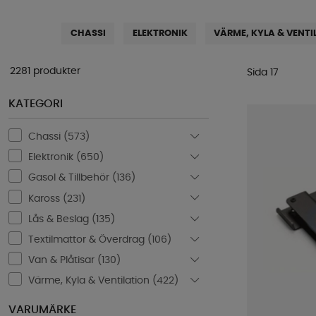
CHASSI
ELEKTRONIK
VÄRME, KYLA & VENTI
2281 produkter
Sida 17
KATEGORI
Chassi (
573
)
Elektronik (
650
)
Gasol & Tillbehör (
136
)
Kaross (
231
)
Lås & Beslag (
135
)
Textilmattor & Överdrag (
106
)
Van & Plåtisar (
130
)
Värme, Kyla & Ventilation (
422
)
VARUMÄRKE