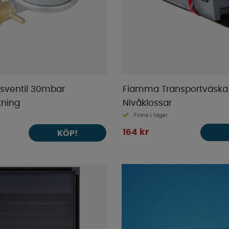
sventil 30mbar
Fiamma Transportväska
tning
Nivåklossar
Finns i lager
164 kr
KÖP!