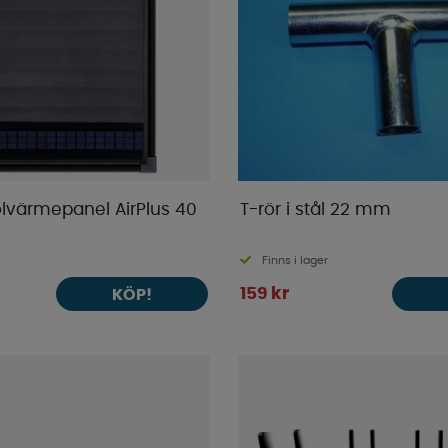
lvärmepanel AirPlus 40
T-rör i stål 22 mm
Finns i lager
159 kr
KÖP!