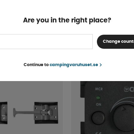
Are you in the right place?
 6mm2 10 meter
Hercules spegel stor
Finns i lager
Change count
198 kr
KÖP!
Continue to
campingvaruhuset.se