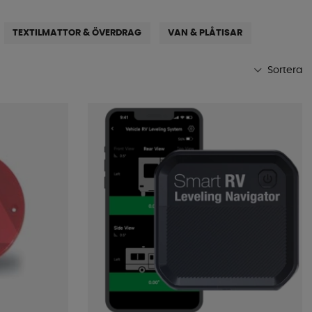
TEXTILMATTOR & ÖVERDRAG
VAN & PLÅTISAR
Sortera
Mest populära
Butikens favoriter
Namn A-Ö
Namn Ö-A
Lägsta pris
Högsta pris
Varumärke
Publiceringsdatum