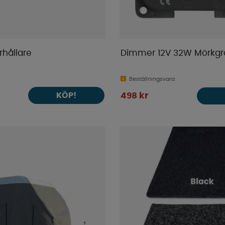
rhållare
Dimmer 12V 32W Mörkgr
Beställningsvara
KÖP!
498 kr