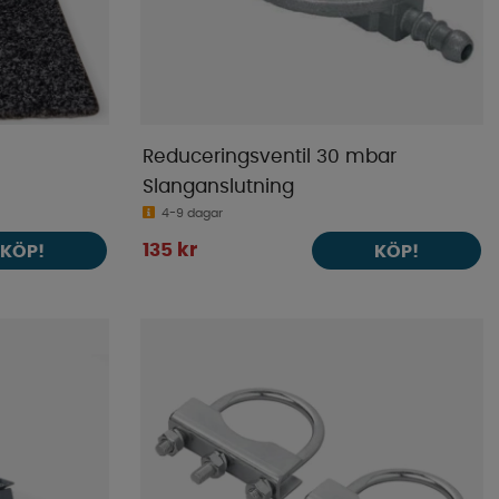
Reduceringsventil 30 mbar
Slanganslutning
4-9 dagar
135 kr
KÖP!
KÖP!