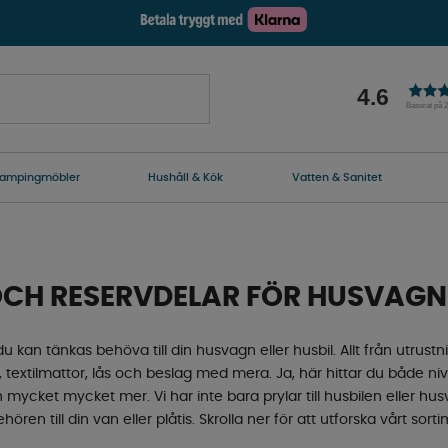
4.6
Baserat på 
ampingmöbler
Hushåll & Kök
Vatten & Sanitet
OCH RESERVDELAR FÖR HUSVAGN
u kan tänkas behöva till din husvagn eller husbil. Allt från utrustni
l, textilmattor, lås och beslag med mera. Ja, här hittar du både nivå
 mycket mycket mer. Vi har inte bara prylar till husbilen eller h
ehören till din van eller plåtis. Skrolla ner för att utforska vårt sor