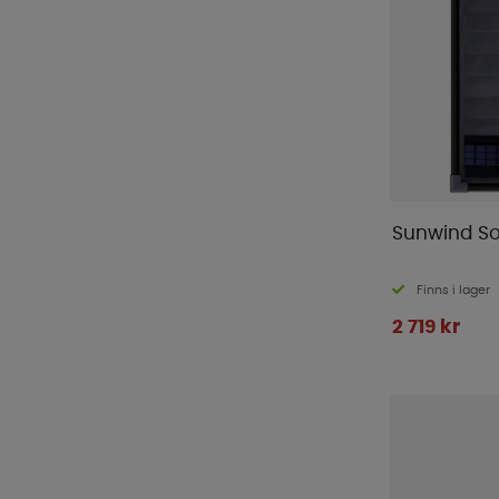
Sunwind So
Finns i lager
2 719 kr