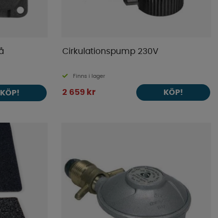
å
Cirkulationspump 230V
Finns i lager
2 659 kr
KÖP!
KÖP!