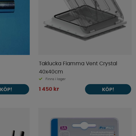
Taklucka Fiamma Vent Crystal
40x40cm
Finns i lager
1 450 kr
KÖP!
KÖP!