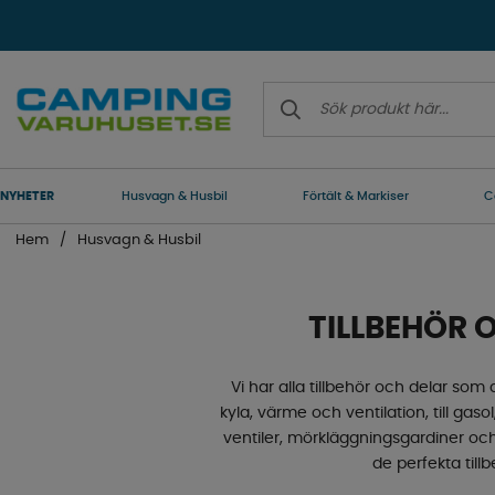
NYHETER
Husvagn & Husbil
Förtält & Markiser
C
Hem
Husvagn & Husbil
TILLBEHÖR 
Vi har alla tillbehör och delar som d
kyla, värme och ventilation, till gaso
ventiler, mörkläggningsgardiner och
de perfekta tillb