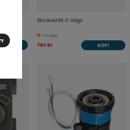
Blockventil 3-Vägs
4-9 dagar
ry
KÖP!
760 kr
KÖP!