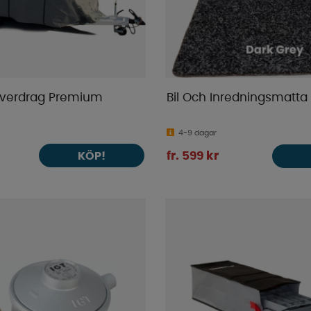
verdrag Premium
Bil Och Inredningsmatta
4-9 dagar
KÖP!
fr. 599 kr