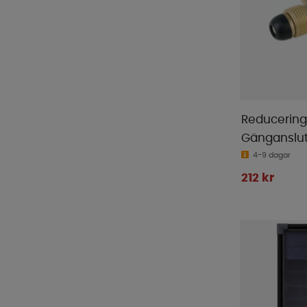
Truma
(
48
)
Twistboxes
(
1
)
Ullbädden
(
3
)
Ventura
(
1
)
Victron
(
170
)
Waeco
(
11
)
Reducering
WeCamp
(
2
)
Gänganslu
WIFI
(
19
)
4-9 dagar
Yachticon
(
1
)
212 kr