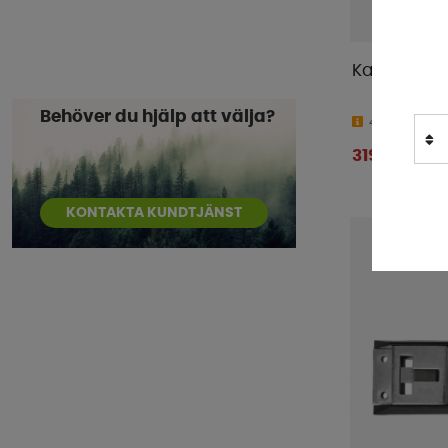
Dometic
(
95
)
Dometic Tents
(
1
)
Kabel MC4
Doréma
(
3
)
E-Trailer
(
5
)
Behöver du hjälp att välja?
4-9 dagar
Enduro
(
9
)
319 kr
Eurotrail
(
2
)
Fiamma
(
49
)
KONTAKTA KUNDTJÄNST
Flat-Jack
(
1
)
FMT
(
7
)
GasStop
(
1
)
GoCamp
(
9
)
HAWK
(
1
)
Hindermann
(
19
)
IndelB
(
4
)
Isabella
(
4
)