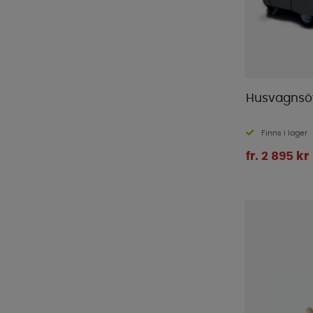
Pro Camp
(
1
)
Pro-User
(
16
)
ProPlus
(
124
)
Pundmann
(
1
)
Reimo Tent
(
5
)
Husvagnsö
Renogy
(
16
)
Semona
(
1
)
Finns i lager
Sika
(
2
)
fr. 2 895 kr
Smart Living
(
18
)
Sunout
(
10
)
Sunwind
(
65
)
Tarmo
(
1
)
Telta
(
1
)
Thetford
(
16
)
Thule
(
71
)
Tristar
(
1
)