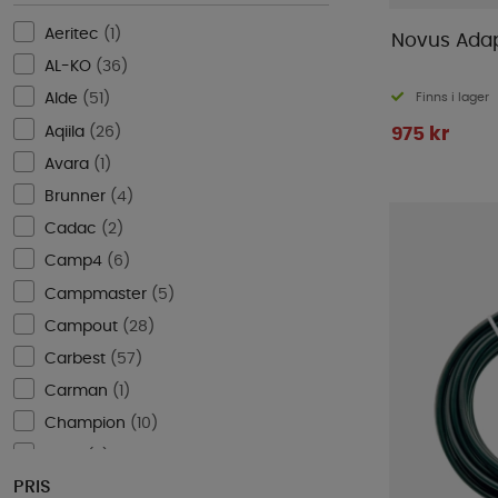
Aeritec
(
1
)
Novus Adap
AL-KO
(
36
)
Finns i lager
Alde
(
51
)
Aqiila
(
26
)
975 kr
Avara
(
1
)
Brunner
(
4
)
Cadac
(
2
)
Camp4
(
6
)
Campmaster
(
5
)
Campout
(
28
)
Carbest
(
57
)
Carman
(
1
)
Champion
(
10
)
CTEK
(
2
)
PRIS
Diniwid
(
3
)