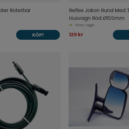
ter Roterbar
Reflex Jokon Rund Med T
Husvagn Röd Ø155mm
Finns i lager
129 kr
KÖP!