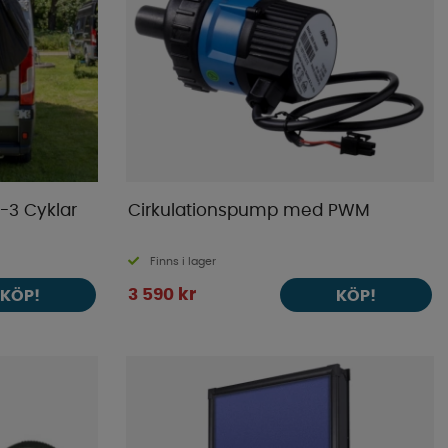
-3 Cyklar
Cirkulationspump med PWM
Finns i lager
3 590 kr
KÖP!
KÖP!