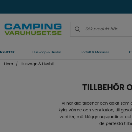
NYHETER
Husvagn & Husbil
Förtält & Markiser
C
Hem
Husvagn & Husbil
TILLBEHÖR 
Vi har alla tillbehör och delar som d
kyla, värme och ventilation, till gaso
ventiler, mörkläggningsgardiner och
de perfekta tillb