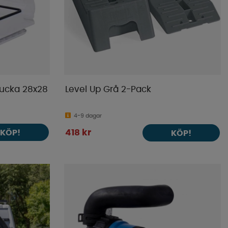
lucka 28x28
Level Up Grå 2-Pack
4-9 dagar
KÖP!
418 kr
KÖP!