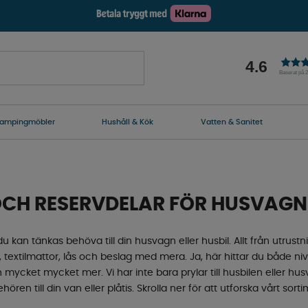
4.6
Baserat på 
ampingmöbler
Hushåll & Kök
Vatten & Sanitet
OCH RESERVDELAR FÖR HUSVAGN
u kan tänkas behöva till din husvagn eller husbil. Allt från utrustni
l, textilmattor, lås och beslag med mera. Ja, här hittar du både nivå
 mycket mycket mer. Vi har inte bara prylar till husbilen eller h
ehören till din van eller plåtis. Skrolla ner för att utforska vårt sor