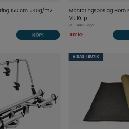
ring 150 cm 640g/m2
Monteringsbeslag Hörn 
Vit 10-p
Finns i lager
102 kr
KÖP!
VISAS I BUTIK