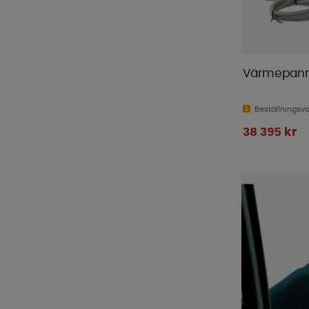
Italkero
(
1
)
Kampa
(
6
)
Knott
(
1
)
LTC
(
27
)
Värmepann
Manta
(
21
)
MaxxAir
(
9
)
Beställningsv
MC Camping
(
2
)
38 395 kr
Mestic
(
5
)
Midland
(
6
)
Milenco
(
32
)
Mustang
(
1
)
Nordmax
(
21
)
Outwell
(
13
)
Piczo
(
1
)
Primus
(
1
)