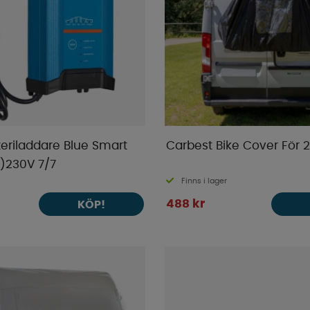
teriladdare Blue Smart
Carbest Bike Cover För 2
1)230V 7/7
Finns i lager
488 kr
KÖP!