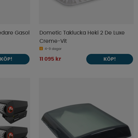
edare Gasol
Dometic Taklucka Heki 2 De Luxe
Creme-Vit
4-9 dagar
11 095 kr
KÖP!
KÖP!