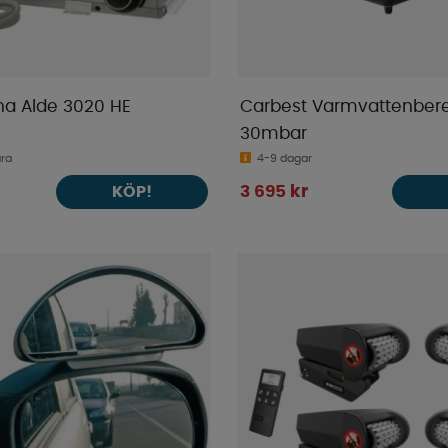
a Alde 3020 HE
Carbest Varmvattenber
30mbar
ara
4-9 dagar
3 695 kr
KÖP!