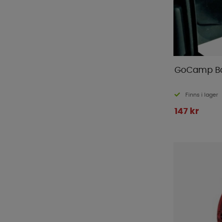
Pro Camp
(
1
)
Pro-User
(
16
)
ProPlus
(
124
)
Pundmann
(
1
)
Reimo Tent
(
5
)
GoCamp Bac
Renogy
(
16
)
Semona
(
1
)
Finns i lager
Sika
(
2
)
147 kr
Smart Living
(
18
)
Sunout
(
10
)
Sunwind
(
65
)
Tarmo
(
1
)
Telta
(
1
)
Thetford
(
16
)
Thule
(
71
)
Tristar
(
1
)