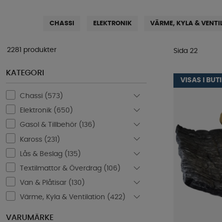
CHASSI
ELEKTRONIK
VÄRME, KYLA & VENTI
2281 produkter
Sida 22
KATEGORI
VISAS I BUT
Chassi (
573
)
Elektronik (
650
)
Gasol & Tillbehör (
136
)
Kaross (
231
)
Lås & Beslag (
135
)
Textilmattor & Överdrag (
106
)
Van & Plåtisar (
130
)
Värme, Kyla & Ventilation (
422
)
VARUMÄRKE