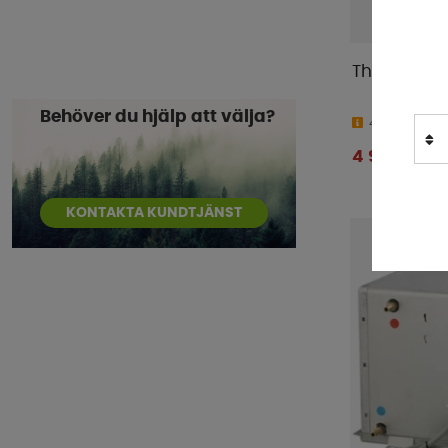
Dometic
(
95
)
Dometic Tents
(
1
)
Thule Cara
Doréma
(
3
)
E-Trailer
(
5
)
Behöver du hjälp att välja?
4-9 dagar
Enduro
(
9
)
4 990 kr
Eurotrail
(
2
)
Fiamma
(
49
)
KONTAKTA KUNDTJÄNST
Flat-Jack
(
1
)
FMT
(
7
)
GasStop
(
1
)
GoCamp
(
9
)
HAWK
(
1
)
Hindermann
(
19
)
IndelB
(
4
)
Isabella
(
4
)