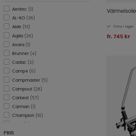
Aeritec
(
1
)
Värmeisole
AL-KO
(
36
)
Finns i lager
Alde
(
51
)
Aqiila
(
26
)
fr. 745 kr
Avara
(
1
)
Brunner
(
4
)
Cadac
(
2
)
Camp4
(
6
)
Campmaster
(
5
)
Campout
(
28
)
Carbest
(
57
)
Carman
(
1
)
Champion
(
10
)
CTEK
(
2
)
PRIS
Diniwid
(
3
)