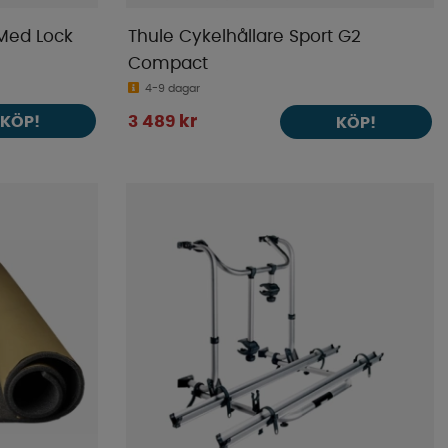
Med Lock
Thule Cykelhållare Sport G2
Compact
4-9 dagar
KÖP!
3 489 kr
KÖP!