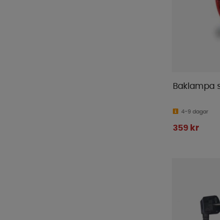
Truma
(
48
)
Twistboxes
(
1
)
Ullbädden
(
3
)
Ventura
(
1
)
Victron
(
170
)
Waeco
(
11
)
Baklampa s
WeCamp
(
2
)
WIFI
(
19
)
4-9 dagar
Yachticon
(
1
)
359 kr