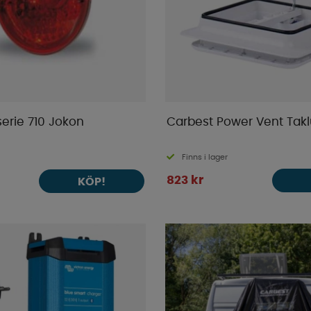
erie 710 Jokon
Carbest Power Vent Tak
Finns i lager
823 kr
KÖP!