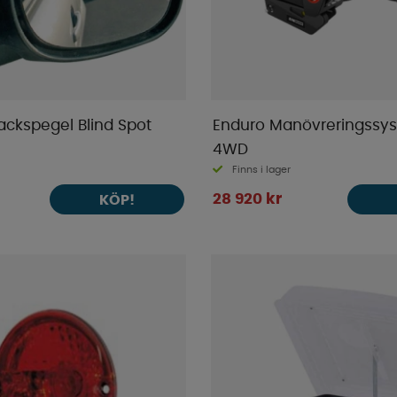
kspegel Blind Spot
Enduro Manövreringssy
4WD
Finns i lager
28 920 kr
KÖP!