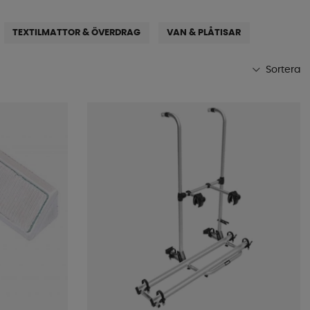
TEXTILMATTOR & ÖVERDRAG
VAN & PLÅTISAR
Sortera
Mest populära
Butikens favoriter
Namn A-Ö
Namn Ö-A
Lägsta pris
Högsta pris
Varumärke
Publiceringsdatum