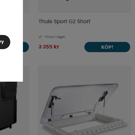
nskum 125
Thule Sport G2 Short
Finns i lager
ry
3 355 kr
KÖP!
KÖP!