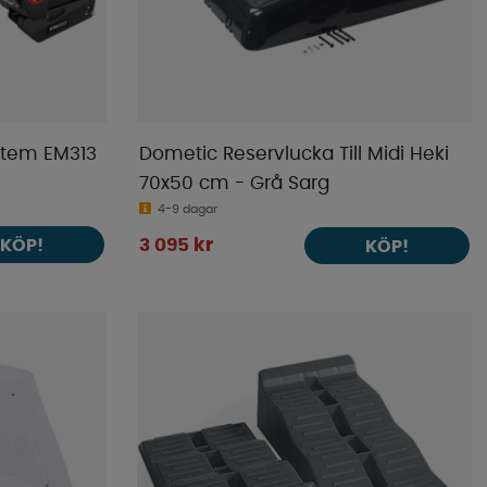
stem EM313
Dometic Reservlucka Till Midi Heki
70x50 cm - Grå Sarg
4-9 dagar
KÖP!
3 095 kr
KÖP!