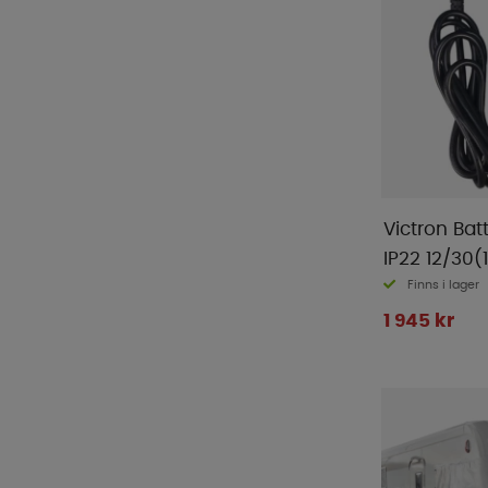
Victron Bat
IP22 12/30(
Finns i lager
1 945 kr