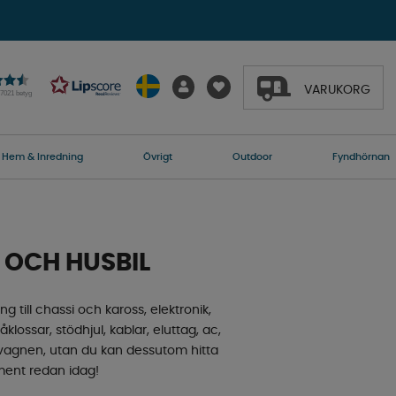
VARUKORG
27021 betyg
Hem & Inredning
Övrigt
Outdoor
Fyndhörnan
 OCH HUSBIL
ng till chassi och kaross, elektronik,
klossar, stödhjul, kablar, eluttag, ac,
usvagnen, utan du kan dessutom hitta
timent redan idag!