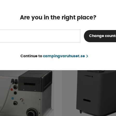
Are you in the right place?
van Superb för El-Cyklar
Ljudisolering Polyureta
cm
Finns i lager
Change count
fr. 395 kr
KÖP!
Continue to
campingvaruhuset.se