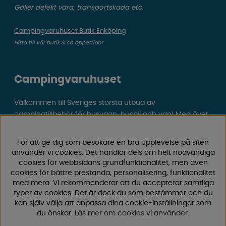
Gäller defekt vara, transportskada etc.
Campingvaruhuset Butik Enköping
Hitta till vår butik & se öppettider
Campingvaruhuset
Välkommen till Sveriges största utbud av
campingtillbehör för husvagn, husbil och van! Med över
50 års erfarenhet är vi din självklara partner för allt inom
camping och fritid.
För att ge dig som besökare en bra upplevelse på siten
Hos oss hittar du allt från reservdelar till smarta tillbehör
använder vi cookies. Det handlar dels om helt nödvändiga
som gör din campingupplevelse smidigare och roligare.
cookies för webbsidans grundfunktionalitet, men även
Vi erbjuder hög kvalitet och konkurrenskraftiga priser –
cookies för bättre prestanda, personalisering, funktionalitet
med mera. Vi rekommenderar att du accepterar samtliga
både online och i vår fysiska
butik i Enköping.
typer av cookies. Det är dock du som bestämmer och du
kan själv välja att anpassa dina cookie-inställningar som
Följ oss på Facebook och Instagram för inspiration,
du önskar.
Läs mer om cookies vi använder
.
nyheter och exklusiva erbjudanden. Campinglivet börjar