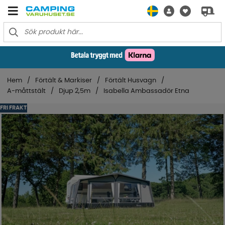
Hem
Förtält & Markiser
Förtält Husvagn
A-måttstält
Djup 2,5m
Isabella Ambassadör Etna
FRI FRAKT