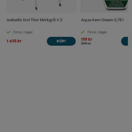
Isabella Stol Thor Mörkgrå V.2
Aqua Kem Green 0,78 l
Finns i lager
Finns i lager
199 kr
1 435 kr
KÖP!
209 kr