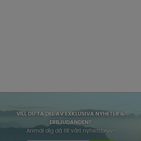
VILL DU TA DEL AV EXKLUSIVA NYHETER &
ERBJUDANDEN?
Anmäl dig då till vårt nyhetsbrev!