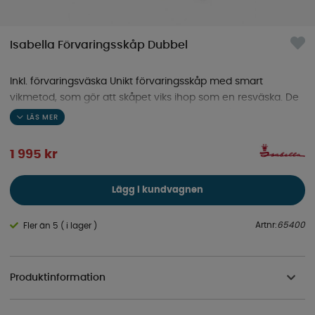
Isabella Förvaringsskåp Dubbel
Inkl. förvaringsväska Unikt förvaringsskåp med smart
vikmetod, som gör att skåpet viks ihop som en resväska. De
fyra benen "knäcks" i beslaget och viks in i skåpet när detta
viks ihop. Med 3 hyllor och fast toppskiva. Förberedd för
uttagstorn och laddningsplatta. Mått: 84 x 50 x 81 cm. Vikt: 10
1 995
kr
kg. Max belastning: 30 kg.
Lägg i kundvagnen
Artnr:
65400
Fler än 5 ( i lager )
Produktinformation