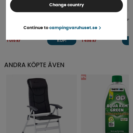
Change country
Kampa Förvaringsskåp Grace
Förvaringsskåp Steelgre
Continue to
campingvaruhuset.se
Finns i lager
Finns i lager
1 015 kr
1 498 kr
KÖP!
ANDRA KÖPTE ÄVEN
5%