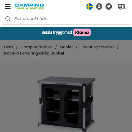
Hem
Campingmöbler
Möbler
Förvaringsmöbler
Isabella Förvaringsskåp Dubbel