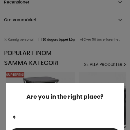
Recensioner
Om varumärket
Kunnig personal
30 dagars öppet köp
Över 50 års erfarenhet
POPULÄRT INOM
SAMMA KATEGORI
SE ALLA PRODUKTER
SUPERPRIS!
Are you in the right place?