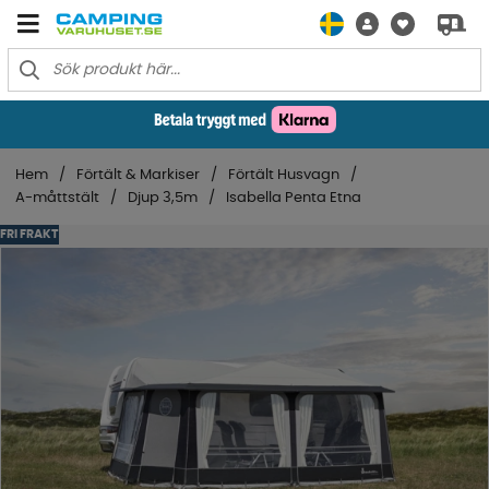
Hem
Förtält & Markiser
Förtält Husvagn
A-måttstält
Djup 3,5m
Isabella Penta Etna
FRI FRAKT