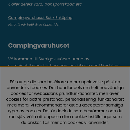
Gäller defekt vara, transportskada etc.
Campingvaruhuset Butik Enköping
Hitta till vår butik & se öppettider
Campingvaruhuset
Välkommen till Sveriges största utbud av
campingtillbehör för husvagn, husbil och van! Med över
50 års erfarenhet är vi din självklara partner för allt inom
camping och fritid.
För att ge dig som besökare en bra upplevelse på siten
Hos oss hittar du allt från reservdelar till smarta tillbehör
använder vi cookies. Det handlar dels om helt nödvändiga
som gör din campingupplevelse smidigare och roligare.
cookies för webbsidans grundfunktionalitet, men även
Vi erbjuder hög kvalitet och konkurrenskraftiga priser –
cookies för bättre prestanda, personalisering, funktionalitet
med mera. Vi rekommenderar att du accepterar samtliga
både online och i vår fysiska
butik i Enköping.
typer av cookies. Det är dock du som bestämmer och du
kan själv välja att anpassa dina cookie-inställningar som
Följ oss på Facebook och Instagram för inspiration,
du önskar.
Läs mer om cookies vi använder
.
nyheter och exklusiva erbjudanden. Campinglivet börjar