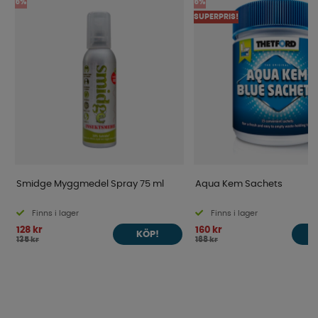
5%
5%
SUPERPRIS!
Smidge Myggmedel Spray 75 ml
Aqua Kem Sachets
Finns i lager
Finns i lager
128 kr
160 kr
KÖP!
135 kr
168 kr