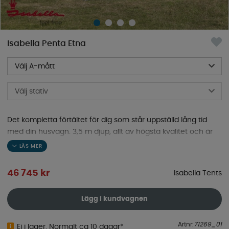
Isabella Penta Etna
Välj A-mått
Välj stativ
Det kompletta förtältet för dig som står uppställd lång tid
med din husvagn. 3,5 m djup, allt av högsta kvalitet och är
grundpelaren i Isabellas tältepok.
46 745
kr
Isabella Tents
Lägg i kundvagnen
Artnr:
71269_01
Ej i lager. Normalt ca 10 dagar*