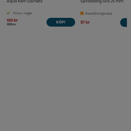
Aqua Kem Sachets
Spiralslang Grå 25 mm
Finns i lager
Beställningsvara
160 kr
57 kr
KÖP!
168 kr