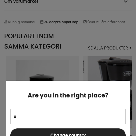
Om varumärket
Kunnig personal
30 dagars öppet köp
Över 50 års erfarenhet
POPULÄRT INOM
SAMMA KATEGORI
SE ALLA PRODUKTER
Are you in the right place?
Change country