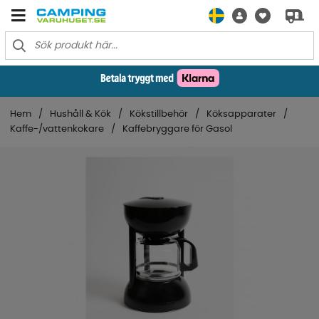
Hem
Hushåll & Kök
Kökstillbehör
Köksapparater
Kaffe-/vattenkokare
Kaffebryggare för Gasol