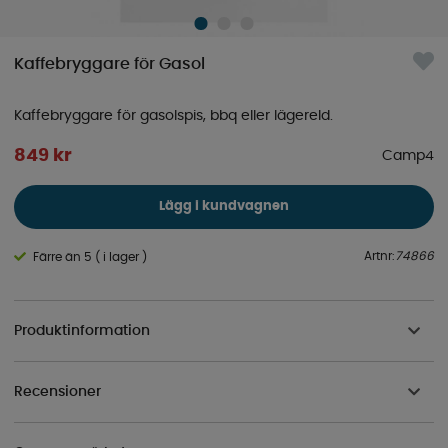
Kaffebryggare för Gasol
Kaffebryggare för gasolspis, bbq eller lägereld.
849
kr
Camp4
Lägg i kundvagnen
Artnr:
74866
Färre än 5 ( i lager )
Produktinformation
Recensioner