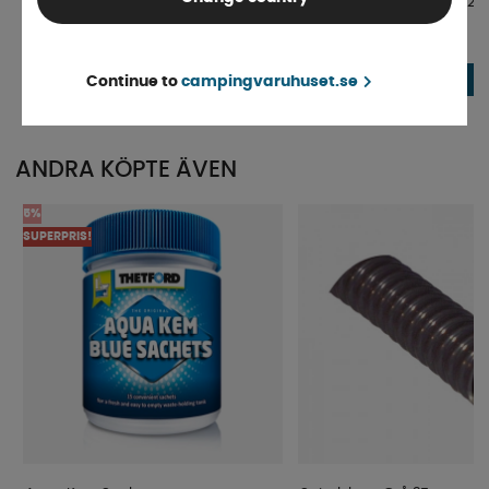
Kaffebryggare för Gasol
Camp4 Kaffebryggare 12V
Finns i lager
Finns i lager
849 kr
365 kr
KÖP!
Continue to
campingvaruhuset.se
ANDRA KÖPTE ÄVEN
5%
SUPERPRIS!