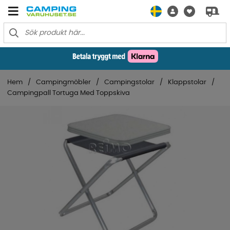
Hem
Campingmöbler
Campingstolar
Klappstolar
Campingpall Tortuga Med Toppskiva