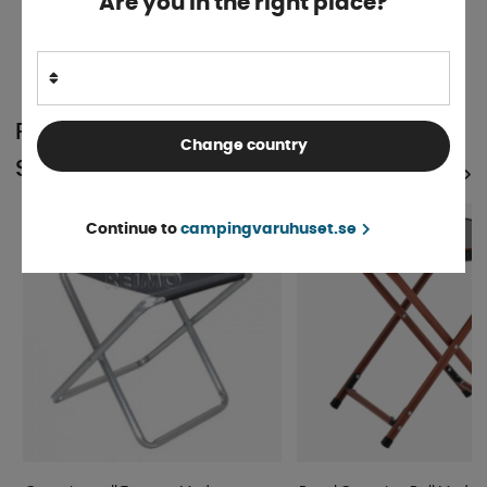
Are you in the right place?
Finns i lager
387 kr
KÖP!
POPULÄRT INOM
Change country
SAMMA KATEGORI
SE ALLA PRODUKTER
Continue to
campingvaruhuset.se