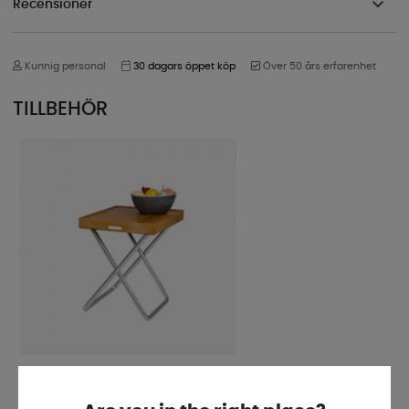
Recensioner
Kunnig personal
30 dagars öppet köp
Över 50 års erfarenhet
TILLBEHÖR
Serveringsbricka / Toppskiva
Bamboo