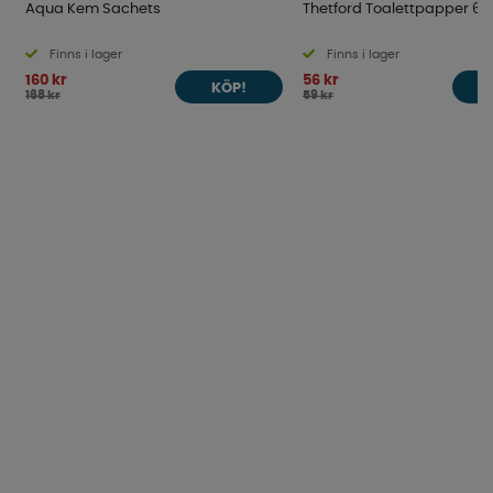
Aqua Kem Sachets
Thetford Toalettpapper 6
Finns i lager
Finns i lager
160 kr
56 kr
KÖP!
168 kr
59 kr