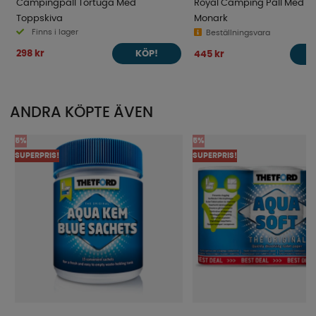
Campingpall Tortuga Med
Royal Camping Pall Med T
Toppskiva
Monark
Finns i lager
Beställningsvara
298 kr
445 kr
KÖP!
ANDRA KÖPTE ÄVEN
5%
5%
SUPERPRIS!
SUPERPRIS!