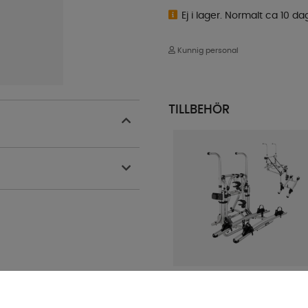
Ej i lager. Normalt ca 10 da
Kunnig personal
TILLBEHÖR
Thule Lift V16 Elite Cykelhållare