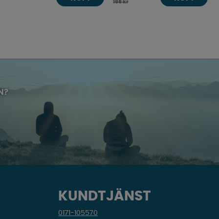
168 kr
N?
KUNDTJÄNST
0171-105570