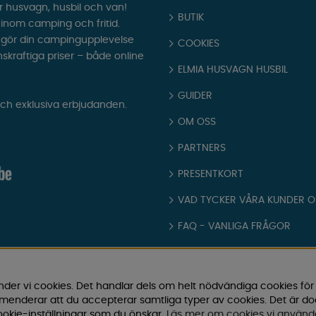
r husvagn, husbil och van!
BUTIK
t inom camping och fritid.
som gör din campingupplevelse
COOKIES
nskraftiga priser – både online
ELMIA HUSVAGN HUSBIL
GUIDER
och exklusiva erbjudanden.
OM OSS
PARTNERS
PRESENTKORT
VAD TYCKER VÅRA KUNDER 
FAQ - VANLIGA FRÅGOR
JOBBA HOS OSS
KATALOGER
nder vi cookies. Det handlar dels om helt nödvändiga cookies för
ommenderar att du accepterar samtliga typer av cookies. Det är d
KÖPVILLKOR
okie-inställningar som du önskar.
Läs mer om cookies vi använd