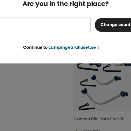
Finns i lager
Are you in the right place?
KÖP!
fr. 13 299 kr
Change count
POPULÄRT INOM SAM
KATEGORI
Continue to
campingvaruhuset.se
Fiamma Bike Block Pro Blå