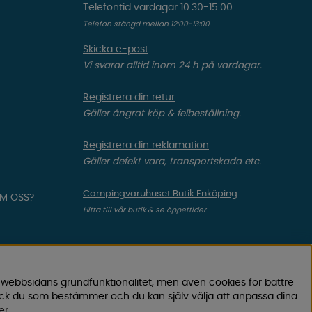
Telefontid vardagar 10:30-15:00
Telefon stängd mellan 12:00-13:00
Skicka e-post
Vi svarar alltid inom 24 h på vardagar.
Registrera din retur
Gäller ångrat köp & felbeställning.
Registrera din reklamation
Gäller defekt vara, transportskada etc.
Campingvaruhuset Butik Enköping
OM OSS?
Hitta till vår butik & se öppettider
 webbsidans grundfunktionalitet, men även cookies för bättre
ock du som bestämmer och du kan själv välja att anpassa dina
er
.