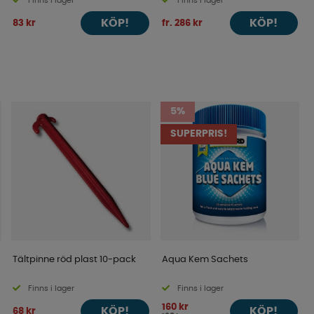
Finns i lager
Finns i lager
KÖP!
KÖP!
83 kr
fr. 286 kr
5%
SUPERPRIS!
Tältpinne röd plast 10-pack
Aqua Kem Sachets
Finns i lager
Finns i lager
160 kr
KÖP!
KÖP!
68 kr