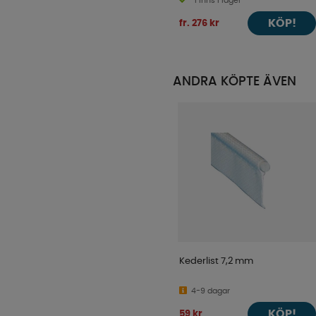
Finns i lager
KÖP!
fr. 276 kr
ANDRA KÖPTE ÄVEN
Kederlist 7,2 mm
4-9 dagar
KÖP!
59 kr