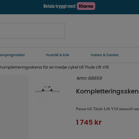
ampingmöbler
Hushåll & Kök
Vatten & Sanitet
Kompletteringsskena för en tredje cykel till Thule Lift V16
Artnr:
68659
Kompletteringsskena f
Passar till Thule Lift V16 manuell s
1 745
kr