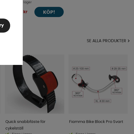
Finns i lager
KÖP!
fr. 13 299 kr
ry
MA
SE ALLA PRODUKTER
Quick snabbfäste för
Fiamma Bike Block Pro Svart
cykelställ