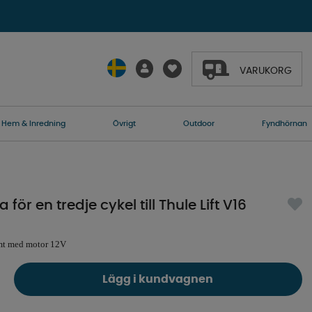
VARUKORG
Hem & Inredning
Övrigt
Outdoor
Fyndhörnan
ör en tredje cykel till Thule Lift V16
amt med motor 12V
Lägg i kundvagnen