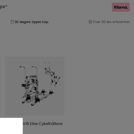
gar*
30 dagars öppet köp
Över 50 års erfarenhet
Thule Lift V16 Elite Cykelhållare