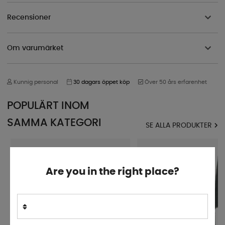
Recensioner
Om varumärket
Kunnig personal
30 dagars öppet köp
Över 50 års erfarenhet
POPULÄRT INOM
SAMMA KATEGORI
SE ALLA PRODUKTER
Are you in the right place?