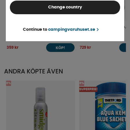
Change country
Instegsmatta Ford Transit 2000- 2-p
Carbest Kupematta Luxus 
Continue to
campingvaruhuset.se
Handbroms Vänster
Finns i lager
Finns i lager
Transit/Master/Movano 4/
359 kr
729 kr
KÖP!
ANDRA KÖPTE ÄVEN
5%
5%
SUPERPRIS!