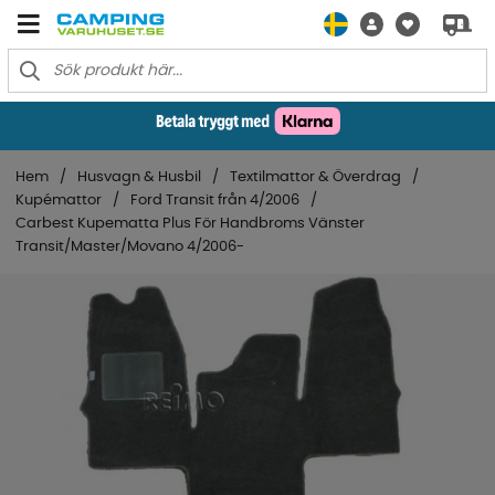
Hem
Husvagn & Husbil
Textilmattor & Överdrag
Kupémattor
Ford Transit från 4/2006
Carbest Kupematta Plus För Handbroms Vänster
Transit/Master/Movano 4/2006-