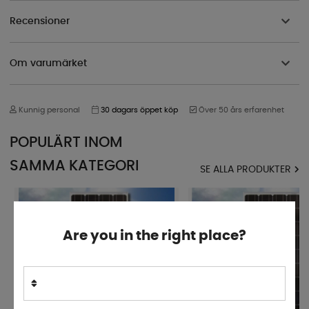
Recensioner
Om varumärket
Kunnig personal
30 dagars öppet köp
Över 50 års erfarenhet
POPULÄRT INOM
SAMMA KATEGORI
SE ALLA PRODUKTER
Are you in the right place?