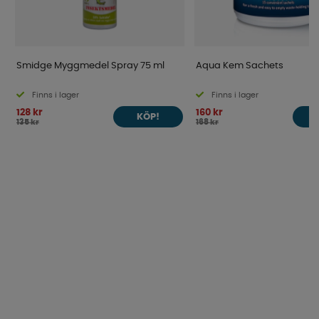
Smidge Myggmedel Spray 75 ml
Aqua Kem Sachets
Finns i lager
Finns i lager
128 kr
160 kr
KÖP!
135 kr
168 kr