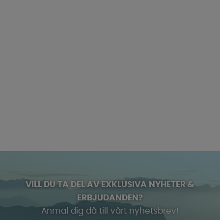
VILL DU TA DEL AV EXKLUSIVA NYHETER &
ERBJUDANDEN?
Anmäl dig då till vårt nyhetsbrev!