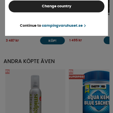
Change country
LTC Komplett Solcellspaket Long
LTC Solcell Long 120W
Continue to
campingvaruhuset.se
120W MPPT
Finns i lager
Beställningsvara
1 495 kr
3 487 kr
KÖP!
ANDRA KÖPTE ÄVEN
5%
5%
SUPERPRIS!