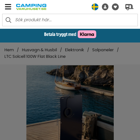
Hem
Husvagn & Husbil
Elektronik
Solpaneler
LTC Solcell 100W Flat Black Line