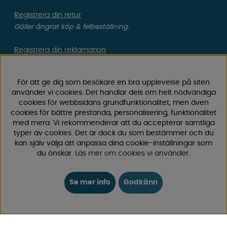
Registrera din retur
Gäller ångrat köp & felbeställning.
Registrera din reklamation
Gäller defekt vara, transportskada etc.
För att ge dig som besökare en bra upplevelse på siten
Campingvaruhuset Butik Enköping
använder vi cookies. Det handlar dels om helt nödvändiga
Hitta till vår butik & se öppettider
cookies för webbsidans grundfunktionalitet, men även
cookies för bättre prestanda, personalisering, funktionalitet
med mera. Vi rekommenderar att du accepterar samtliga
Campingvaruhuset
typer av cookies. Det är dock du som bestämmer och du
kan själv välja att anpassa dina cookie-inställningar som
du önskar.
Läs mer om cookies vi använder
.
Välkommen till Sveriges största utbud av
campingtillbehör för husvagn, husbil och van! Med över
50 års erfarenhet är vi din självklara partner för allt inom
Se mer info
Godkänn
camping och fritid.
Hos oss hittar du allt från reservdelar till smarta tillbehör
som gör din campingupplevelse smidigare och roligare.