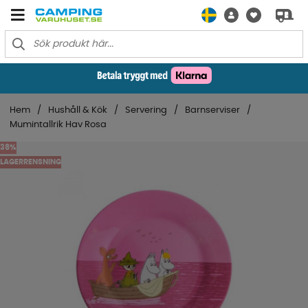
Hem
Hushåll & Kök
Servering
Barnserviser
Mumintallrik Hav Rosa
38
LAGERRENSNING