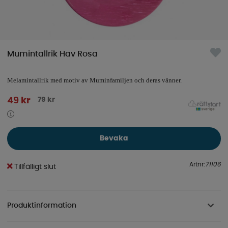
Mumintallrik Hav Rosa
Melamintallrik med motiv av Muminfamiljen och deras vänner.
79
kr
49
kr
Bevaka
Artnr:
71106
Tillfälligt slut
Produktinformation