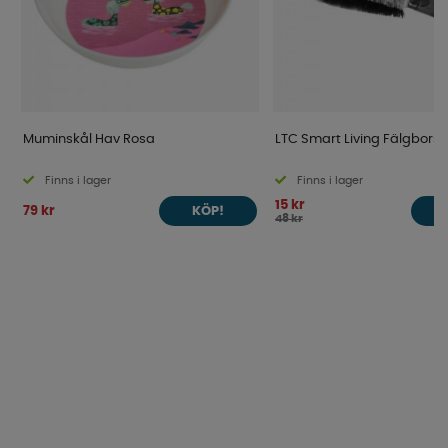
Muminskål Hav Rosa
LTC Smart Living Fälgborst
Finns i lager
Finns i lager
15 kr
79 kr
KÖP!
48 kr