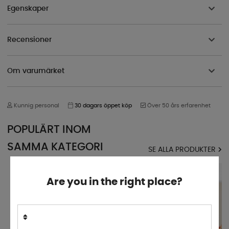
Egenskaper
Recensioner
Om varumärket
Kunnig personal
30 dagars öppet köp
Över 50 års erfarenhet
POPULÄRT INOM
SAMMA KATEGORI
SE ALLA PRODUKTER
Are you in the right place?