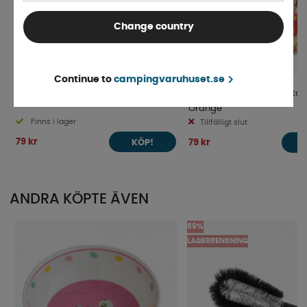
Change country
Continue to
campingvaruhuset.se
Muminskål Hav Rosa
Muminmugg Med Handtag 
Orange
Finns i lager
Tillfälligt slut
79 kr
79 kr
KÖP!
ANDRA KÖPTE ÄVEN
69%
LAGERRENSNING