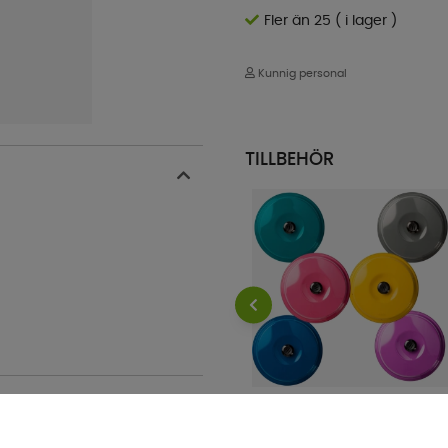
Fler än 25 ( i lager )
Kunnig personal
TILLBEHÖR
Omnia Färgat Lock