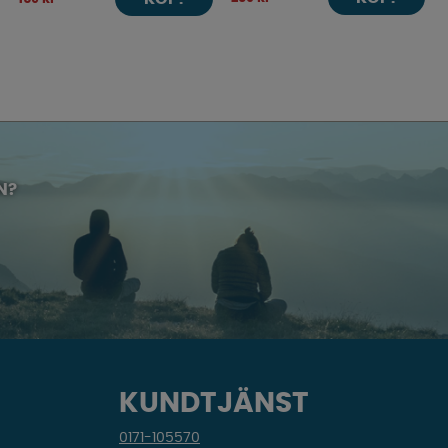
N?
KUNDTJÄNST
0171-105570