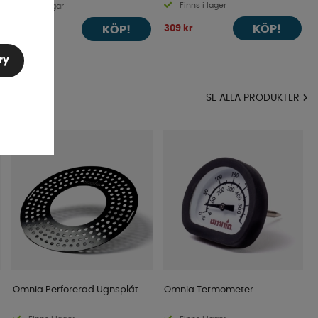
Finns i lager
4-9 dagar
KÖP!
309 kr
KÖP!
265 kr
ry
MA
SE ALLA PRODUKTER
Omnia Perforerad Ugnsplåt
Omnia Termometer