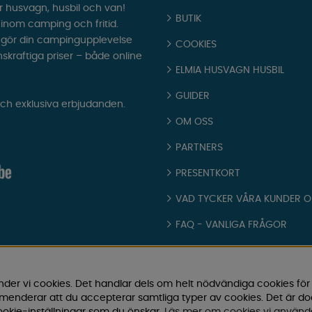
r husvagn, husbil och van!
BUTIK
t inom camping och fritid.
som gör din campingupplevelse
COOKIES
nskraftiga priser – både online
ELMIA HUSVAGN HUSBIL
GUIDER
och exklusiva erbjudanden.
OM OSS
PARTNERS
PRESENTKORT
VAD TYCKER VÅRA KUNDER 
FAQ - VANLIGA FRÅGOR
JOBBA HOS OSS
KATALOGER
nder vi cookies. Det handlar dels om helt nödvändiga cookies för
ommenderar att du accepterar samtliga typer av cookies. Det är d
KÖPVILLKOR