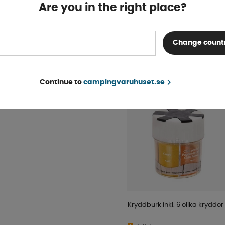
Finns i lager
Are you in the right place?
KÖP!
199 kr
Change count
POPULÄRT INOM SAM
KATEGORI
Continue to
campingvaruhuset.se
Kryddburk inkl. 6 olika kryddor