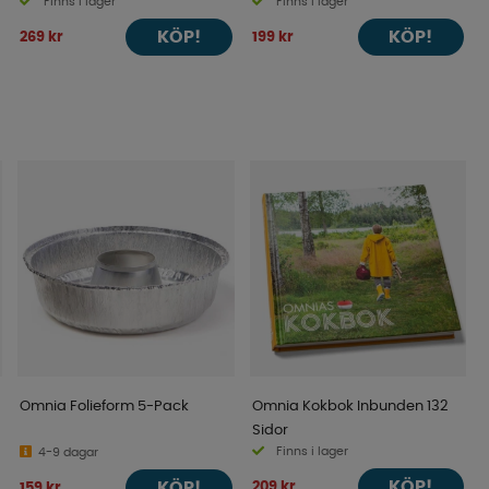
Finns i lager
Finns i lager
KÖP!
KÖP!
269 kr
199 kr
Omnia Folieform 5-Pack
Omnia Kokbok Inbunden 132
Sidor
Finns i lager
4-9 dagar
KÖP!
209 kr
KÖP!
159 kr