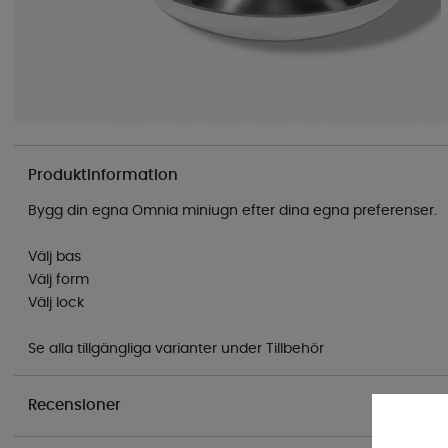
Produktinformation
Bygg din egna Omnia miniugn efter dina egna preferenser.
Välj bas
Välj form
Välj lock
Se alla tillgängliga varianter under Tillbehör
Recensioner