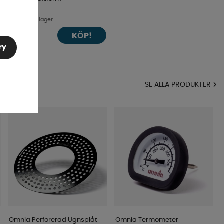
Finns i lager
KÖP!
265 kr
ry
MA
SE ALLA PRODUKTER
Omnia Perforerad Ugnsplåt
Omnia Termometer