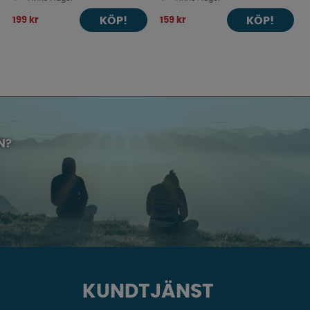
KÖP!
KÖP!
199 kr
159 kr
N?
KUNDTJÄNST