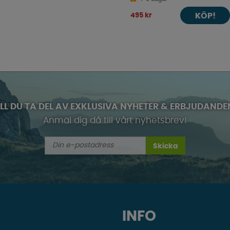
KÖP!
495 kr
ILL DU TA DEL AV EXKLUSIVA NYHETER & ERBJUDANDE
Anmäl dig då till vårt nyhetsbrev!
Skicka
INFO