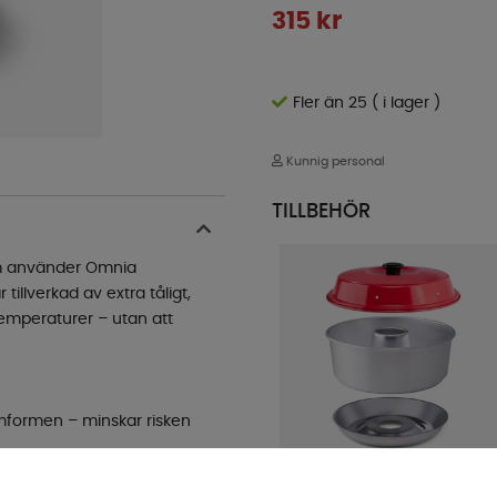
315
kr
Fler än 25 ( i lager )
Kunnig personal
TILLBEHÖR
som använder Omnia
illverkad av extra tåligt,
 temperaturer – utan att
mformen – minskar risken
Omnia Miniugn Maxi