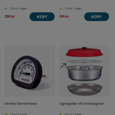
Finns i lager
Finns i lager
KÖP!
KÖP!
259 kr
199 kr
Omnia Termometer
Ugnsgaller till Omniaugnen
Finns i lager
Finns i lager