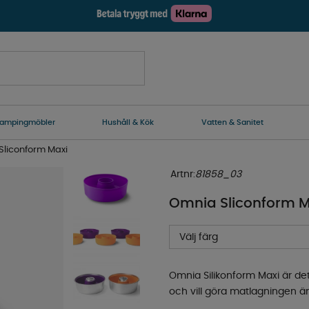
ampingmöbler
Hushåll & Kök
Vatten & Sanitet
Sliconform Maxi
Artnr:
81858_03
Omnia Sliconform M
Välj färg
Omnia Silikonform Maxi är de
och vill göra matlagningen än