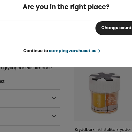
Are you in the right place?
4-9 dagar
h LFGB-standarder, vilket
utom gör materialet att
KÖP!
495 kr
göring.
Change count
POPULÄRT INOM SAM
lla isär användningsområden
Continue to
campingvaruhuset.se
KATEGORI
 grytlappar eller liknande
kt.
Kryddburk inkl. 6 olika kryddor