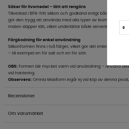
Säker för livsmedel – lätt att rengöra
Tillverkad i BPA-fritt silikon och godkänd enligt både FDA- oc
gör den trygg att använda med alla typer av livsmedel. Dess
maten släpper lätt, vilket underlättar både servering och ren
Färgkodning för enkel användning
Silikonformen finns i två färger, vilket gör det enkelt att hå
– till exempel en för salt och en för sött.
OBS:
Formen blir mycket varm vid användning – använd alltid
vid hantering.
Observera:
Omnia Maxiform ingår ej vid köp av denna produ
Recensioner
Om varumärket