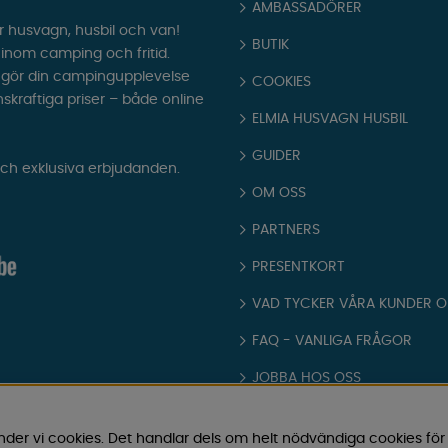
AMBASSADÖRER
r husvagn, husbil och van!
BUTIK
t inom camping och fritid.
som gör din campingupplevelse
COOKIES
nskraftiga priser – både online
ELMIA HUSVAGN HUSBIL
GUIDER
och exklusiva erbjudanden.
OM OSS
PARTNERS
PRESENTKORT
VAD TYCKER VÅRA KUNDER 
FAQ - VANLIGA FRÅGOR
JOBBA HOS OSS
KATALOGER
nder vi cookies. Det handlar dels om helt nödvändiga cookies för