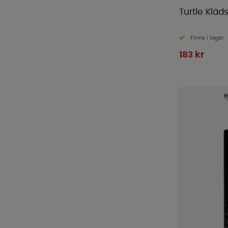
Turtle Kläds
Finns i lager
183 kr