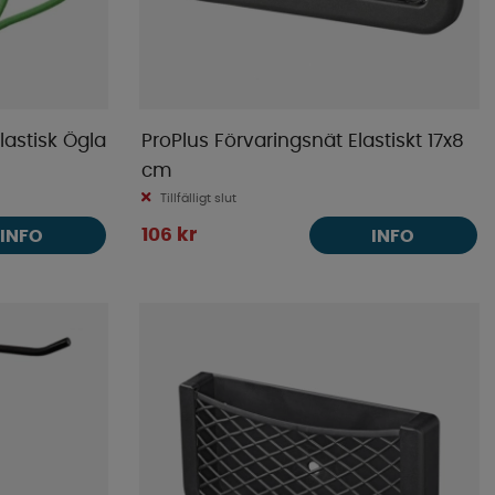
lastisk Ögla
ProPlus Förvaringsnät Elastiskt 17x8
cm
Tillfälligt slut
106 kr
INFO
INFO