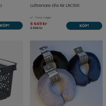
b
Luftrenare Lifa Air LAC100
Finns i lager
6 649 kr
KÖP!
KÖP!
6 999 kr