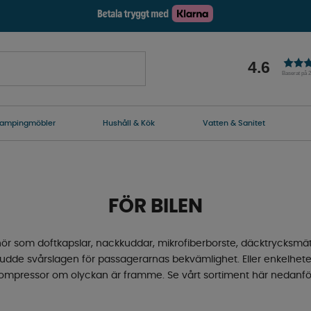
4.6
Baserat på 
ampingmöbler
Hushåll & Kök
Vatten & Sanitet
FÖR BILEN
lbehör som doftkapslar, nackkuddar, mikrofiberborste, däcktrycksmä
kkudde svårslagen för passagerarnas bekvämlighet. Eller enkelhet
ompressor om olyckan är framme. Se vårt sortiment här nedanfö