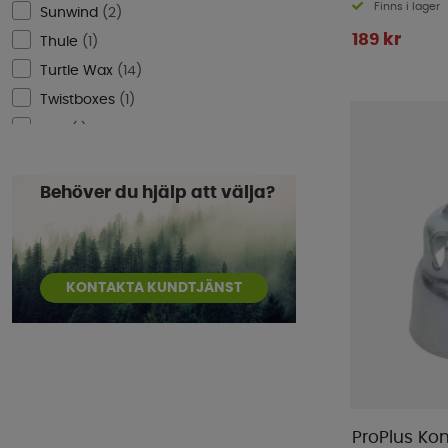
Finns i lager
Sunwind
(
2
)
189 kr
Thule
(
1
)
Turtle Wax
(
14
)
Twistboxes
(
1
)
WIFI
(
1
)
Behöver du hjälp att välja?
KONTAKTA KUNDTJÄNST
ProPlus Kon