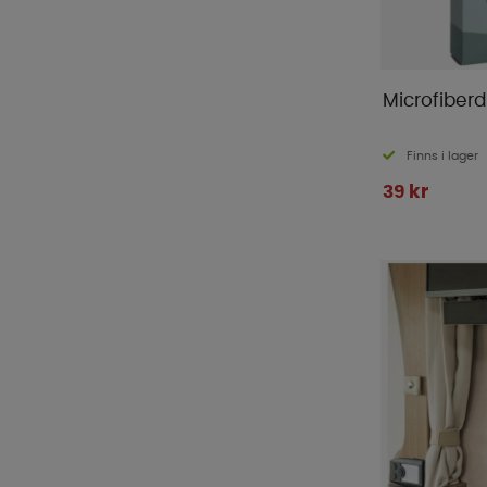
Microfiber
Finns i lager
39 kr