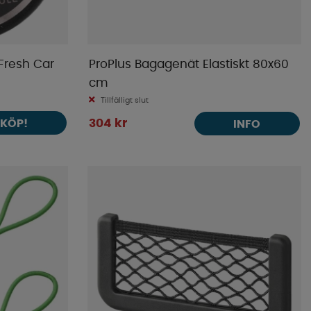
y Fresh Car
ProPlus Bagagenät Elastiskt 80x60
cm
Tillfälligt slut
KÖP!
304 kr
INFO