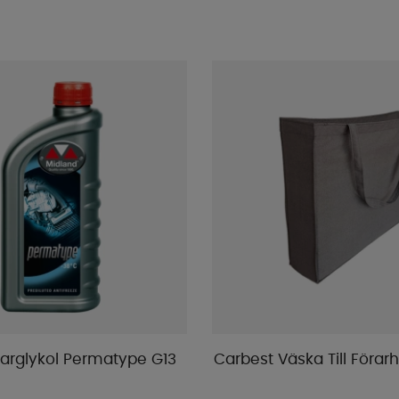
larglykol Permatype G13
Carbest Väska Till Föra