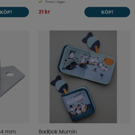
Finns i lager
21 kr
KÖP!
KÖP!
 24 mm
Badbok Mumin