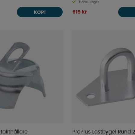
Finns i lager
619 kr
KÖP!
takthållare
ProPlus Lastbygel Rund