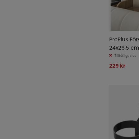
ProPlus För
24x26,5 c
Tillfälligt slut
229 kr