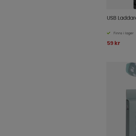
USB Laddare
Finns i lager
59 kr