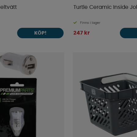
eltvätt
Turtle Ceramic Inside Jo
Finns i lager
247 kr
KÖP!