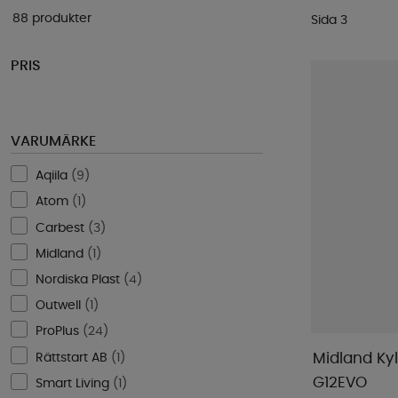
88 produkter
Sida 3
PRIS
VARUMÄRKE
Aqiila
(
9
)
Atom
(
1
)
Carbest
(
3
)
Midland
(
1
)
Nordiska Plast
(
4
)
Outwell
(
1
)
ProPlus
(
24
)
Rättstart AB
(
1
)
Midland Ky
G12EVO
Smart Living
(
1
)