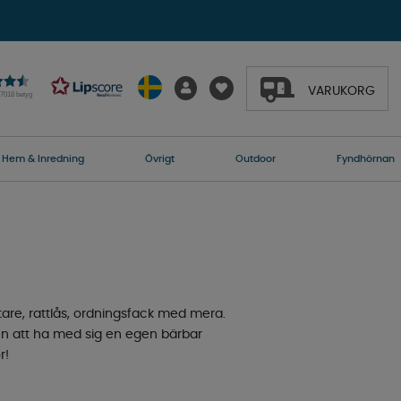
VARUKORG
27018 betyg
Hem & Inredning
Övrigt
Outdoor
Fyndhörnan
tare, rattlås, ordningsfack med mera.
en att ha med sig en egen bärbar
r!