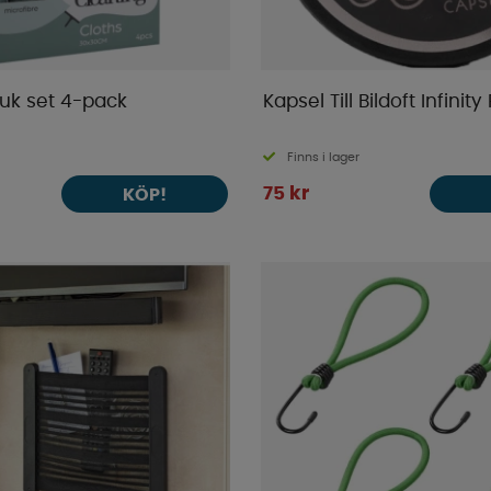
duk set 4-pack
Kapsel Till Bildoft Infinit
Finns i lager
75 kr
KÖP!