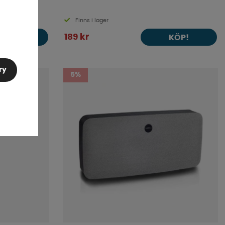
Finns i lager
189 kr
KÖP!
KÖP!
ry
5%