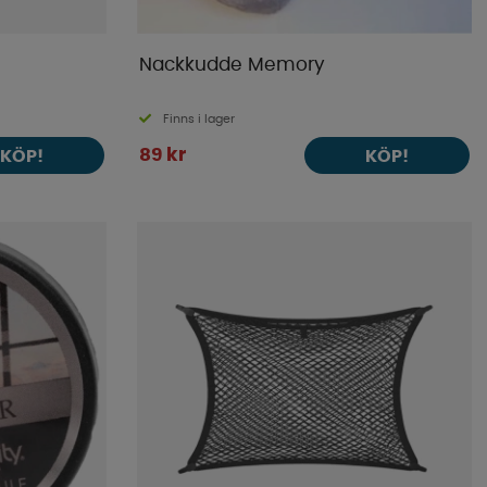
Nackkudde Memory
Finns i lager
89 kr
KÖP!
KÖP!