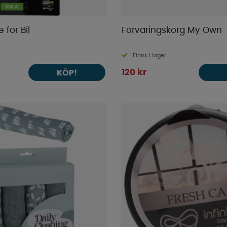
 för Bil
Förvaringskorg My Own
Finns i lager
120 kr
KÖP!