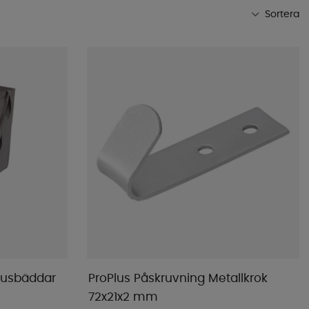
Sortera
Mest populära
Butikens favoriter
Namn A-Ö
Namn Ö-A
Lägsta pris
Högsta pris
Varumärke
Publiceringsdatum
rhusbäddar
ProPlus Påskruvning Metallkrok
72x21x2 mm