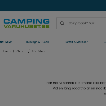
NYHETER
Husvagn & Husbil
Förtält & Markiser
C
Hem
Övrigt
För Bilen
Här har vi samlat lite smarta biltil
Vid en lång road trip är en nac
k