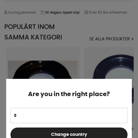
Kunnig personal
30 dagars öppet köp
Över 50 års erfarenhet
POPULÄRT INOM
SAMMA KATEGORI
SE ALLA PRODUKTER
Are you in the right place?
Packbox 61/30 f Knott
Packbox 35x62x7 till Peitz
Change country