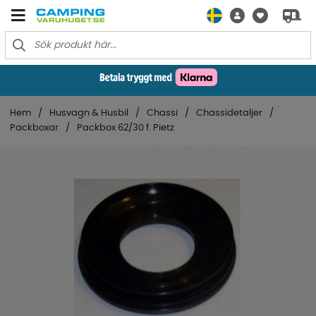
Hem
Husvagn & Husbil
Chassi
Chassidetaljer
Packboxar
Packbox 62/30 f. Pietz