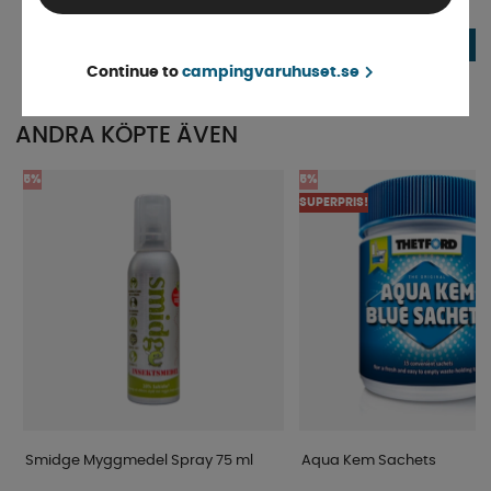
Finns i lager
Finns i lager
72 kr
65 kr
KÖP!
Continue to
campingvaruhuset.se
ANDRA KÖPTE ÄVEN
5%
5%
SUPERPRIS!
Smidge Myggmedel Spray 75 ml
Aqua Kem Sachets