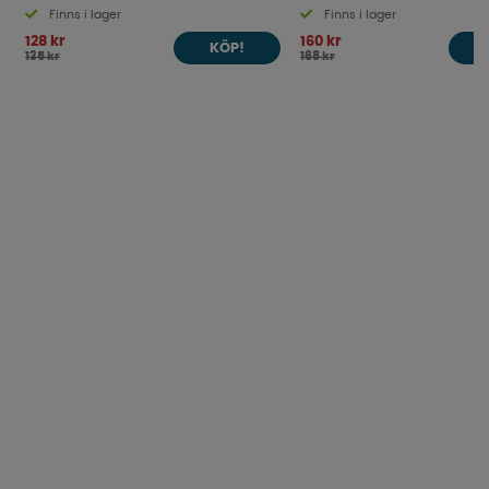
Finns i lager
Finns i lager
128 kr
160 kr
KÖP!
135 kr
168 kr