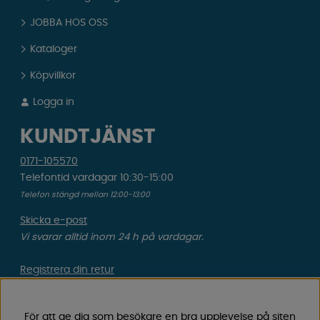
JOBBA HOS OSS
Kataloger
Köpvillkor
Logga in
KUNDTJÄNST
0171-105570
Telefontid vardagar 10:30-15:00
Telefon stängd mellan 12:00-13:00
Skicka e-post
Vi svarar alltid inom 24 h på vardagar.
Registrera din retur
Gäller ångrat köp & felbeställning.
För att ge dig som besökare en bra upplevelse på siten
Registrera din reklamation