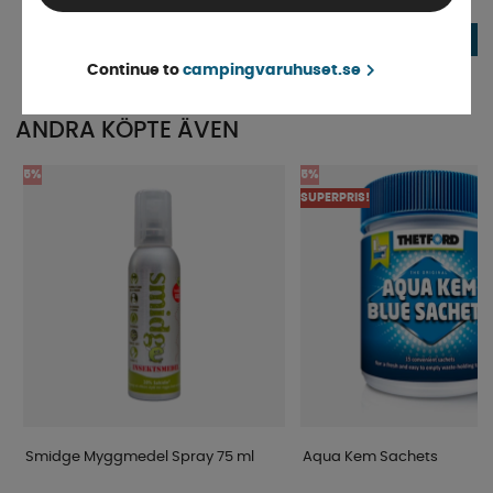
Beställningsvara
Beställningsvara
1 049 kr
1 095 kr
KÖP!
Continue to
campingvaruhuset.se
ANDRA KÖPTE ÄVEN
5%
5%
SUPERPRIS!
Smidge Myggmedel Spray 75 ml
Aqua Kem Sachets