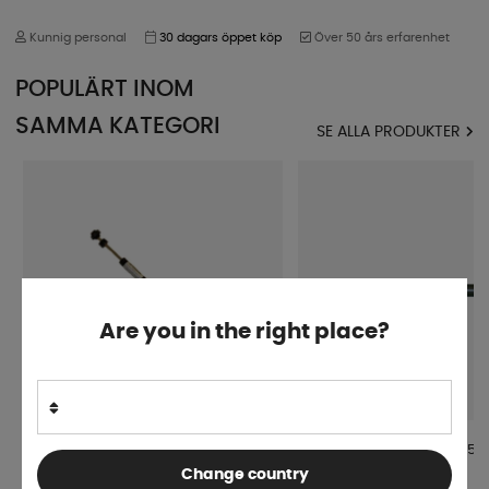
Kunnig personal
30 dagars öppet köp
Över 50 års erfarenhet
POPULÄRT INOM
SAMMA KATEGORI
SE ALLA PRODUKTER
Are you in the right place?
Påskjutsdämpare Alko 200 V
Påskjutsdämpare Alko 150
Change country