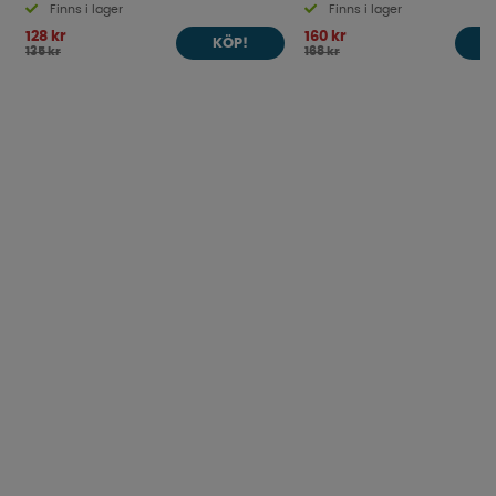
Finns i lager
Finns i lager
128 kr
160 kr
KÖP!
135 kr
168 kr