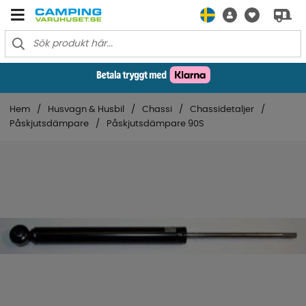
Hem
Husvagn & Husbil
Chassi
Chassidetaljer
Påskjutsdämpare
Påskjutsdämpare 90S