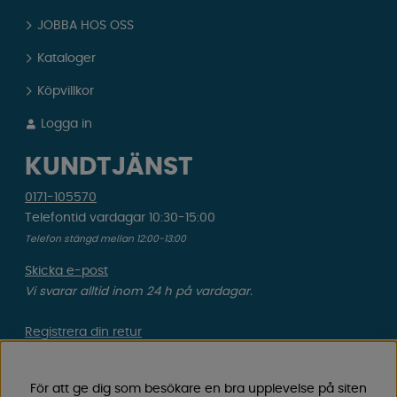
JOBBA HOS OSS
Kataloger
Köpvillkor
Logga in
KUNDTJÄNST
0171-105570
Telefontid vardagar 10:30-15:00
Telefon stängd mellan 12:00-13:00
Skicka e-post
Vi svarar alltid inom 24 h på vardagar.
Registrera din retur
Gäller ångrat köp & felbeställning.
För att ge dig som besökare en bra upplevelse på siten
Registrera din reklamation