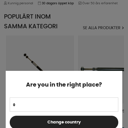
Kunnig personal
30 dagars öppet köp
Över 50 års erfarenhet
POPULÄRT INOM
SAMMA KATEGORI
SE ALLA PRODUKTER
Are you in the right place?
Påskjutsdämpare Alko 200 V
Påskjutsdämpare Alko 150
Change country
Beställningsvara
Beställningsvara