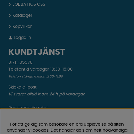
JOBBA HOS OSS
Kataloger
Köpvillkor
Logga in
KUNDTJÄNST
0171-105570
Telefontid vardagar 10:30-15:00
Telefon stängd mellan 12:00-13:00
Skicka e-post
Vi svarar alltid inom 24 h på vardagar.
Registrera din retur
Gäller ångrat köp & felbeställning.
För att ge dig som besökare en bra upplevelse på siten
Registrera din reklamation
använder vi cookies. Det handlar dels om helt nödvändiga