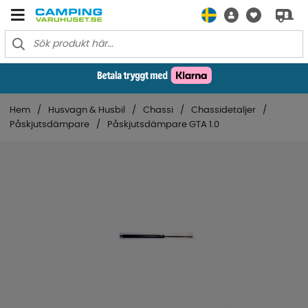
Hem
Husvagn & Husbil
Chassi
Chassidetaljer
Påskjutsdämpare
Påskjutsdämpare GTA 1.0