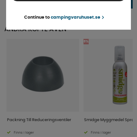
1 049 kr
1 095 kr
KÖP!
Continue to
campingvaruhuset.se
ANDRA KÖPTE ÄVEN
5%
Packning Till Reduceringsventiler
Smidge Myggmedel Spray 
Finns i lager
Finns i lager