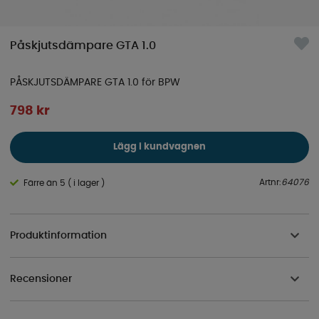
Påskjutsdämpare GTA 1.0
PÅSKJUTSDÄMPARE GTA 1.0 för BPW
798
kr
Lägg i kundvagnen
Artnr:
64076
Färre än 5 ( i lager )
Produktinformation
Recensioner