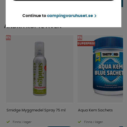
73 kr
73 kr
KÖP!
Continue to
campingvaruhuset.se
ANDRA KÖPTE ÄVEN
5%
5%
SUPERPRIS!
Smidge Myggmedel Spray 75 ml
Aqua Kem Sachets
Finns i lager
Finns i lager