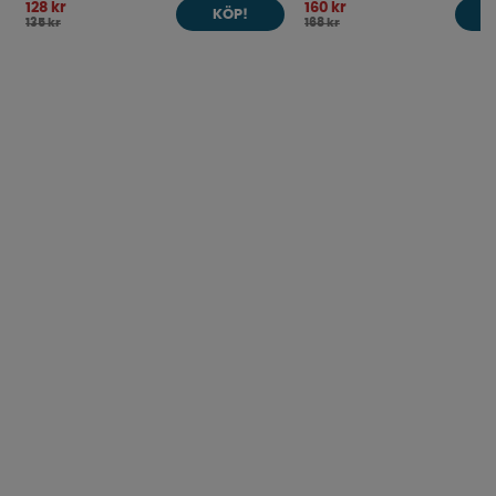
128 kr
160 kr
KÖP!
135 kr
168 kr