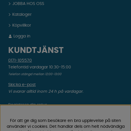
JOBBA HOS OSS
Kataloger
Köpvillkor
Logga in
KUNDTJÄNST
0171-105570
Telefontid vardagar 10:30-15:00
Telefon stängd mellan 12:00-13:00
Skicka e-post
Vi svarar alltid inom 24 h på vardagar.
Registrera din retur
Gäller ångrat köp & felbeställning.
För att ge dig som besökare en bra upplevelse på siten
Registrera din reklamation
använder vi cookies. Det handlar dels om helt nödvändiga