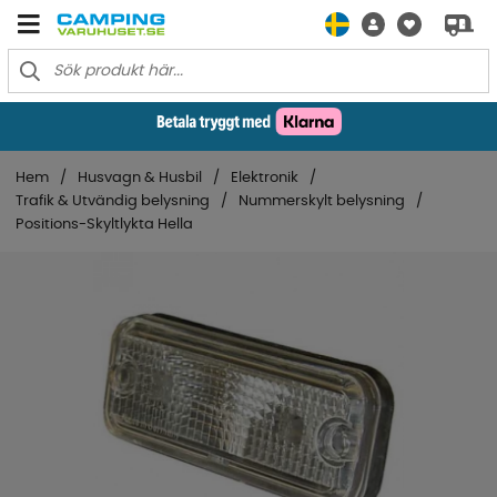
Hem
Husvagn & Husbil
Elektronik
Trafik & Utvändig belysning
Nummerskylt belysning
Positions-Skyltlykta Hella