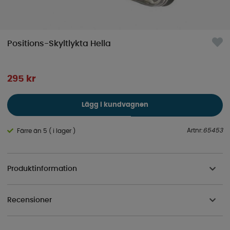
Positions-Skyltlykta Hella
295
kr
Lägg i kundvagnen
Artnr:
65453
Färre än 5 ( i lager )
Produktinformation
Recensioner