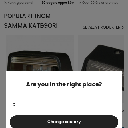
Kunnig personal
30 dagars öppet köp
Över 50 års erfarenhet
POPULÄRT INOM
SAMMA KATEGORI
SE ALLA PRODUKTER
Are you in the right place?
Nummerskyltsbelysning XL Svart
ProPlus Nummerskyltsbely
68x38 mm
Change country
Finns i lager
Finns i lager