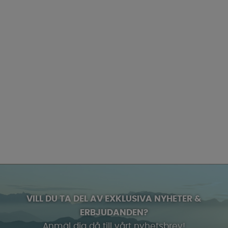
VILL DU TA DEL AV EXKLUSIVA NYHETER &
ERBJUDANDEN?
Anmäl dig då till vårt nyhetsbrev!