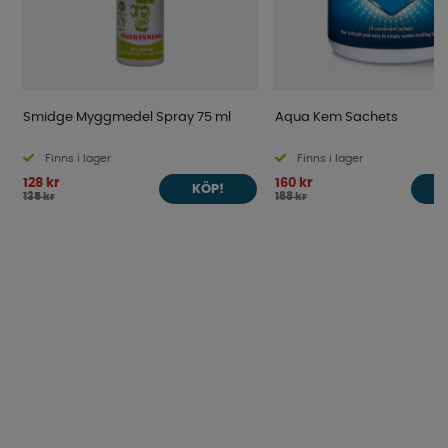
Smidge Myggmedel Spray 75 ml
Aqua Kem Sachets
Finns i lager
Finns i lager
128 kr
160 kr
KÖP!
135 kr
168 kr