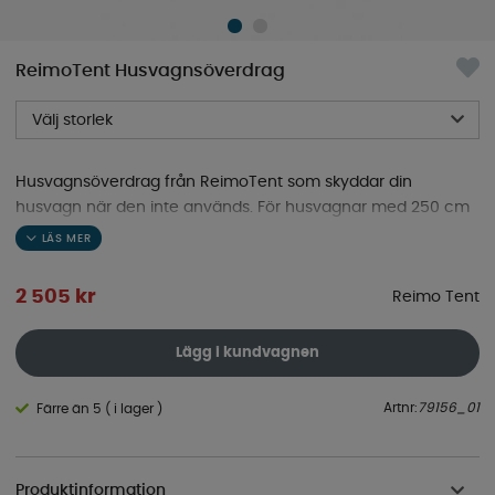
ReimoTent Husvagnsöverdrag
Välj storlek
Husvagnsöverdrag från ReimoTent som skyddar din
husvagn när den inte används. För husvagnar med 250 cm
bredd.
2 505
kr
Reimo Tent
Lägg i kundvagnen
Artnr:
79156_01
Färre än 5 ( i lager )
Produktinformation