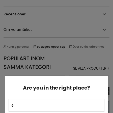
Recensioner
Om varumärket
Kunnig personal
30 dagars öppet köp
Över 50 års erfarenhet
POPULÄRT INOM
SAMMA KATEGORI
SE ALLA PRODUKTER
Are you in the right place?