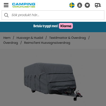
Hem
Husvagn & Husbil
Textilmattor & Överdrag
Överdrag
ReimoTent Husvagnsöverdrag