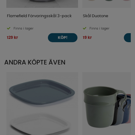
Flamefield Förvaringsskål 3-pack
Skål Duotone
Finns i lager
Finns i lager
129 kr
19 kr
KÖP!
ANDRA KÖPTE ÄVEN