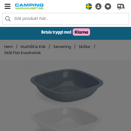
Hem
Hushåll & Kök
Servering
Skålar
Skål Flat Kvadratisk