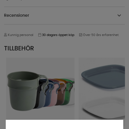
Recensioner
Kunnig personal
30 dagars öppet köp
Över 50 års erfarenhet
TILLBEHÖR