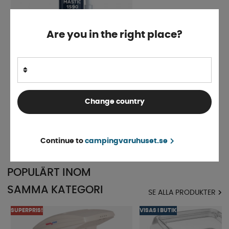
Are you in the right place?
Bostik 1590 Grå/Svart Butyl
Change country
tätningsmassa
Finns i lager
fr. 161 kr
KÖP!
Continue to
campingvaruhuset.se
POPULÄRT INOM
SAMMA KATEGORI
SE ALLA PRODUKTER
SUPERPRIS!
VISAS I BUTIK