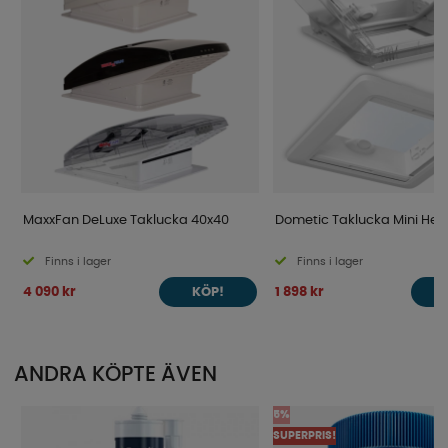
MaxxFan DeLuxe Taklucka 40x40
Dometic Taklucka Mini Heki
Finns i lager
Finns i lager
4 090 kr
1 898 kr
KÖP!
ANDRA KÖPTE ÄVEN
5%
SUPERPRIS!