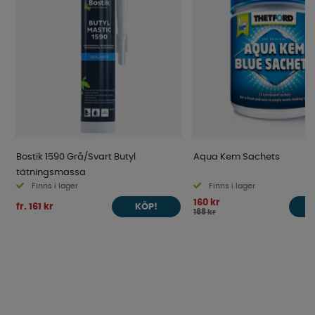
Bostik 1590 Grå/Svart Butyl
Aqua Kem Sachets
tätningsmassa
Finns i lager
Finns i lager
160 kr
fr. 161 kr
KÖP!
168 kr