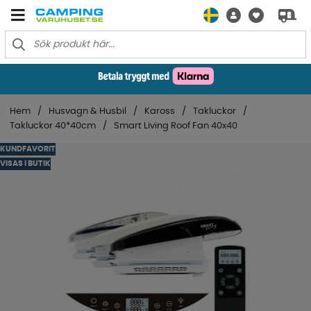
Hem
Husvagn & Husbil
Kaross
Takluckor
Takluckor 40*40cm
Smart Living Roof Fan 40x40
KUNDFAVORIT
VISAS I BUTIK