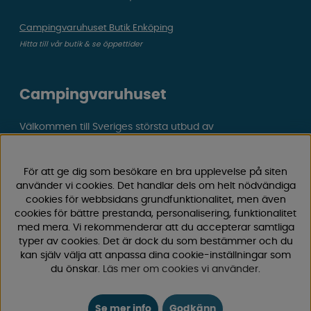
Campingvaruhuset Butik Enköping
Hitta till vår butik & se öppettider
Campingvaruhuset
Välkommen till Sveriges största utbud av
campingtillbehör för husvagn, husbil och van! Med över
50 års erfarenhet är vi din självklara partner för allt inom
För att ge dig som besökare en bra upplevelse på siten
camping och fritid.
använder vi cookies. Det handlar dels om helt nödvändiga
Hos oss hittar du allt från reservdelar till smarta tillbehör
cookies för webbsidans grundfunktionalitet, men även
som gör din campingupplevelse smidigare och roligare.
cookies för bättre prestanda, personalisering, funktionalitet
Vi erbjuder hög kvalitet och konkurrenskraftiga priser –
med mera. Vi rekommenderar att du accepterar samtliga
både online och i vår fysiska
butik i Enköping.
typer av cookies. Det är dock du som bestämmer och du
kan själv välja att anpassa dina cookie-inställningar som
du önskar.
Läs mer om cookies vi använder
.
Följ oss på Facebook och Instagram för inspiration,
nyheter och exklusiva erbjudanden. Campinglivet börjar
hos oss!
Se mer info
Godkänn