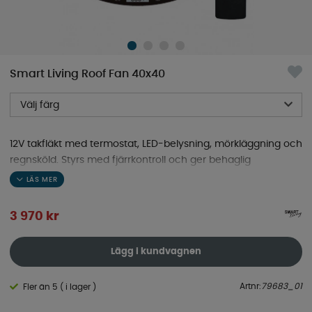
Smart Living Roof Fan 40x40
Välj färg
12V takfläkt med termostat, LED-belysning, mörkläggning och
regnsköld. Styrs med fjärrkontroll och ger behaglig
ventilation i husbil, husvagn eller van!
3 970
kr
Lägg i kundvagnen
Artnr:
79683_01
Fler än 5 ( i lager )