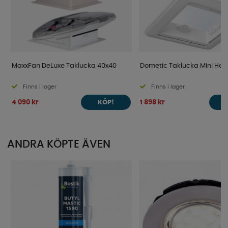
MaxxFan DeLuxe Taklucka 40x40
Dometic Taklucka Mini Heki
Finns i lager
Finns i lager
4 090 kr
1 898 kr
KÖP!
ANDRA KÖPTE ÄVEN