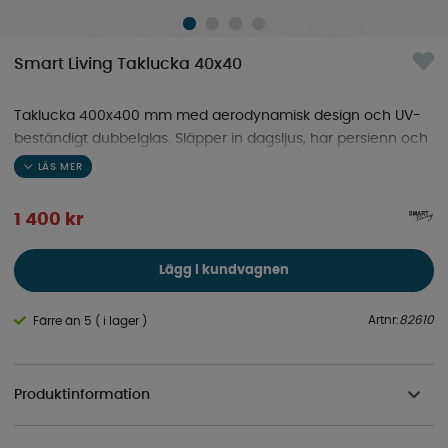
Smart Living Taklucka 40x40
Taklucka 400x400 mm med aerodynamisk design och UV-
beständigt dubbelglas. Släpper in dagsljus, har persienn och
myggnät, enkel installation och två stopplägen.
1 400
kr
Lägg i kundvagnen
Artnr:
82610
Färre än 5 ( i lager )
Produktinformation