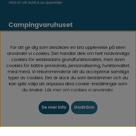
Hitta till vår butik & se öppettider
Campingvaruhuset
Välkommen till Sveriges största utbud av
campingtillbehör för husvagn, husbil och van! Med över
För att ge dig som besökare en bra upplevelse på siten
50 års erfarenhet är vi din självklara partner för allt inom
använder vi cookies. Det handlar dels om helt nödvändiga
cookies för webbsidans grundfunktionalitet, men även
camping och fritid.
cookies för bättre prestanda, personalisering, funktionalitet
Hos oss hittar du allt från reservdelar till smarta tillbehör
med mera. Vi rekommenderar att du accepterar samtliga
som gör din campingupplevelse smidigare och roligare.
typer av cookies. Det är dock du som bestämmer och du
Vi erbjuder hög kvalitet och konkurrenskraftiga priser –
kan själv välja att anpassa dina cookie-inställningar som
både online och i vår fysiska
butik i Enköping.
du önskar.
Läs mer om cookies vi använder
.
Följ oss på Facebook och Instagram för inspiration,
Se mer info
Godkänn
nyheter och exklusiva erbjudanden. Campinglivet börjar
hos oss!