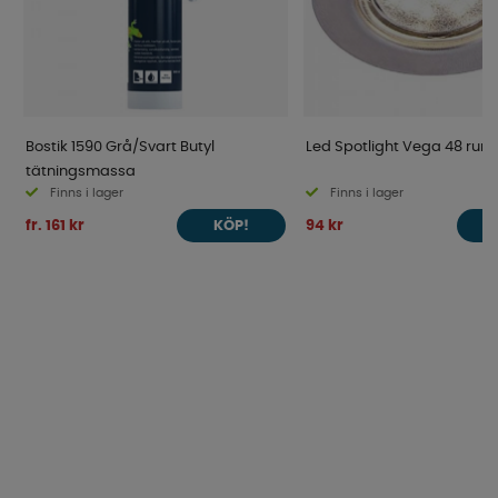
Bostik 1590 Grå/Svart Butyl
Led Spotlight Vega 48 rund
tätningsmassa
Finns i lager
Finns i lager
fr. 161 kr
94 kr
KÖP!