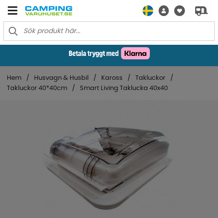
Hem
Husvagn & Husbil
Kaross
Takluckor
Takluckor 40*40cm
Smart Living Taklucka 40x40