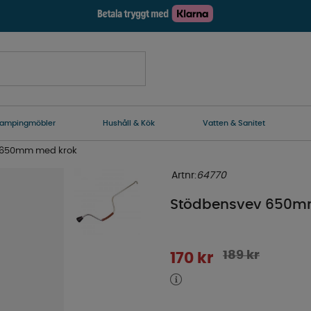
ampingmöbler
Hushåll & Kök
Vatten & Sanitet
 650mm med krok
Artnr:
64770
Stödbensvev 650m
189
kr
170
kr