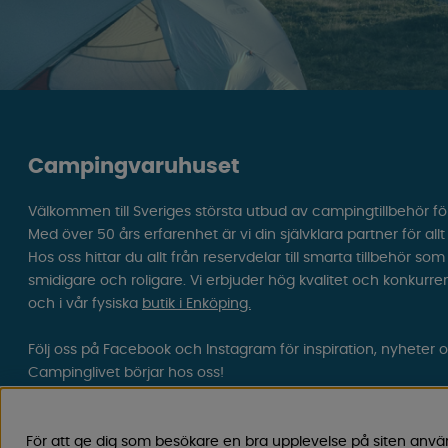
Campingvaruhuset
Välkommen till Sveriges största utbud av campingtillbehör fö
Med över 50 års erfarenhet är vi din självklara partner för all
Hos oss hittar du allt från reservdelar till smarta tillbehör 
smidigare och roligare. Vi erbjuder hög kvalitet och konkurre
och i vår fysiska
butik i Enköping.
Följ oss på Facebook och Instagram för inspiration, nyheter 
Campinglivet börjar hos oss!
För att ge dig som besökare en bra upplevelse på siten anvä