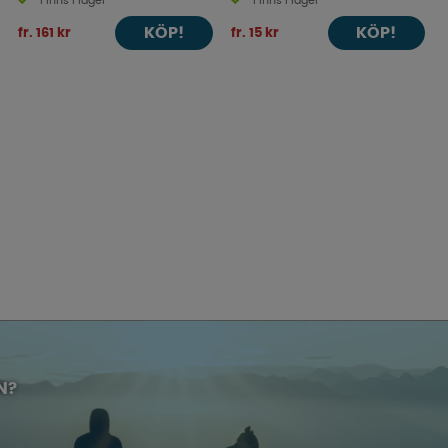
Finns i lager
Finns i lager
KÖP!
KÖP!
fr. 161 kr
fr. 15 kr
N?