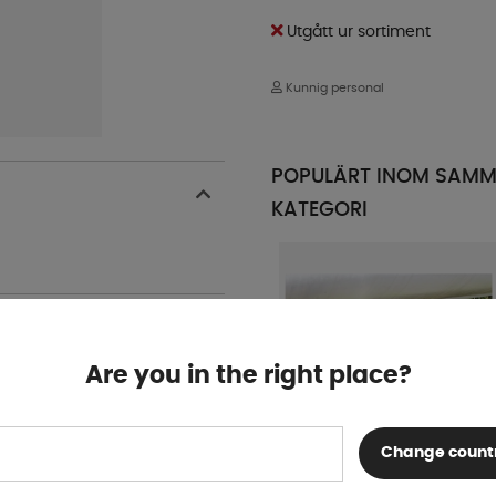
Utgått ur sortiment
Kunnig personal
POPULÄRT INOM SAM
KATEGORI
Are you in the right place?
Change count
Stödbenshylsa,54cm, 19mm