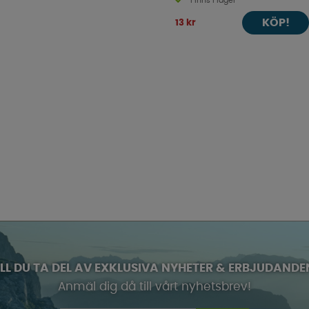
Finns i lager
KÖP!
13 kr
ILL DU TA DEL AV EXKLUSIVA NYHETER & ERBJUDANDE
Anmäl dig då till vårt nyhetsbrev!