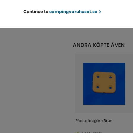
för skruvdragare
Finns i lager
Continue to
campingvaruhuset.se
KÖP!
74 kr
ANDRA KÖPTE ÄVEN
Plastgångjärn Brun