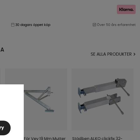
30 dagars öppet köp
Över 50 års erfarenhet
MA
SE ALLA PRODUKTER
ry
Stödben För Vev 19 Mm Mutter
Stödben ALKO clickfix 32-