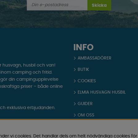
Skicka
INFO
AMBASSADÖRER
r husvagn, husbil och van!
BUTIK
t inom camping och fritid.
som gör din campingupplevelse
COOKIES
nskraftiga priser – både online
ELMIA HUSVAGN HUSBIL
GUIDER
och exklusiva erbjudanden.
OM OSS
PARTNERS
nder vi cookies. Det handlar dels om helt nödvändiga cookies för