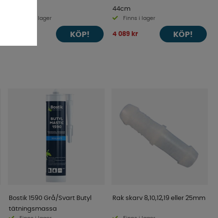
44cm
Finns i lager
Finns i lager
KÖP!
KÖP!
853 kr
4 089 kr
Bostik 1590 Grå/Svart Butyl
Rak skarv 8,10,12,19 eller 25mm
tätningsmassa