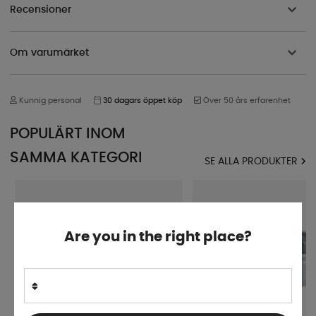
Recensioner
Om varumärket
Kunnig personal
30 dagars öppet köp
Över 50 års erfarenhet
POPULÄRT INOM
SAMMA KATEGORI
SE ALLA PRODUKTER
Are you in the right place?