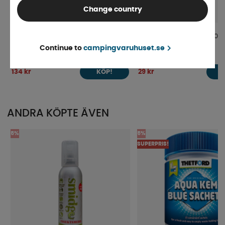
Change country
Cadac Snabbkoppling till grill 8mm
Slangklämma Rostfritt 10
Continue to
campingvaruhuset.se
Finns i lager
Finns i lager
134 kr
29 kr
KÖP!
ANDRA KÖPTE ÄVEN
5%
5%
SUPERPRIS!