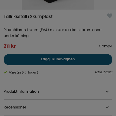
Tallriksställ i Skumplast
Platthållaren i skum (EVA) minskar tallrikars skramlande
under körning.
211
kr
Camp4
Lägg i kundvagnen
Artnr:
77620
Färre än 5 ( i lager )
Produktinformation
Recensioner