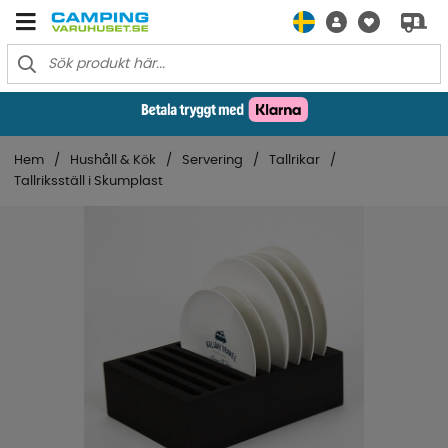
Hem
Hushåll & Kök
Servering
Tallrikar
Tallriksställ i Skumplast