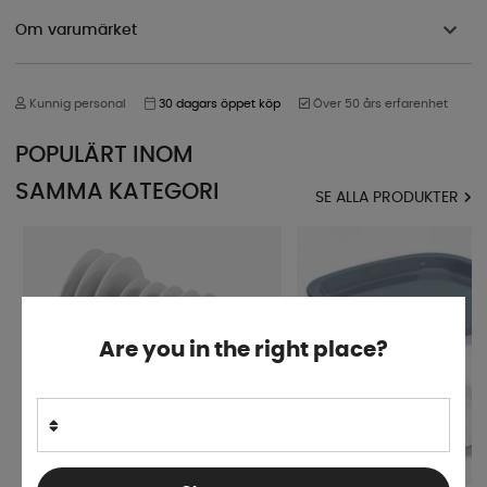
Om varumärket
Kunnig personal
30 dagars öppet köp
Över 50 års erfarenhet
POPULÄRT INOM
SAMMA KATEGORI
SE ALLA PRODUKTER
Are you in the right place?