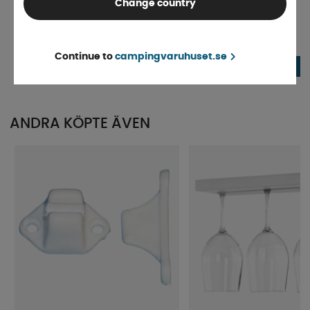
Change country
ProPlus Tallriksställ I Mjuk Skumplast
Tallrik Flat Kvadratisk
Finns i lager
Finns i lager
Continue to
campingvaruhuset.se
199 kr
24 kr
KÖP!
ANDRA KÖPTE ÄVEN