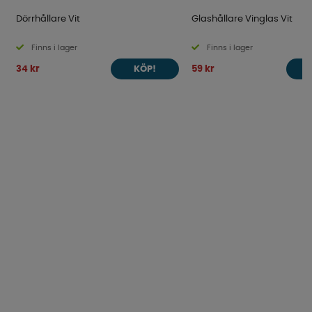
Dörrhållare Vit
Glashållare Vinglas Vit
Finns i lager
Finns i lager
34 kr
59 kr
KÖP!