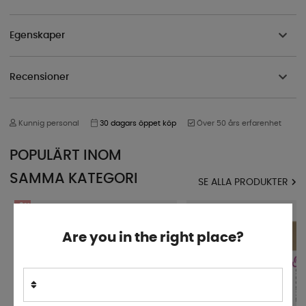
Egenskaper
Recensioner
Kunnig personal
30 dagars öppet köp
Över 50 års erfarenhet
POPULÄRT INOM
SAMMA KATEGORI
SE ALLA PRODUKTER
43%
Are you in the right place?