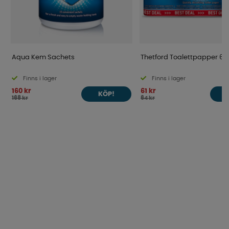
Aqua Kem Sachets
Thetford Toalettpapper 6
Finns i lager
Finns i lager
160 kr
61 kr
KÖP!
168 kr
64 kr