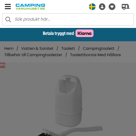
Hem
Vatten & Sanitet
Toalett
Campingtoalett
Tillbehör till Campingtoaletter
Toalettborste Med Hållare
5