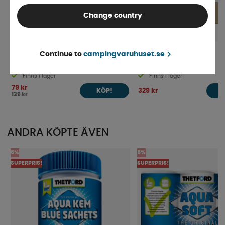
Change country
Continue to
campingvaruhuset.se
Toalettborste Silikon
Clesana Folieliner C1
Finns i lager
Finns i lager
79 kr
329 kr
KÖP!
139 kr
ANDRA KÖPTE ÄVEN
5%
5%
SUPERPRIS!
SUPERPRIS!