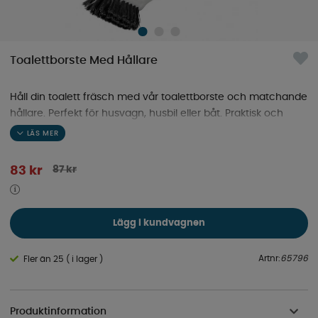
Toalettborste Med Hållare
Håll din toalett fräsch med vår toalettborste och matchande
hållare. Perfekt för husvagn, husbil eller båt. Praktisk och
stilren lösning. Material: Plast
87
kr
83
kr
Lägg i kundvagnen
Artnr:
65796
Fler än 25 ( i lager )
Produktinformation