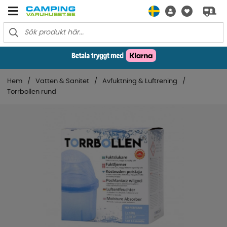
Hem
Vatten & Sanitet
Avfuktning & Luftrening
Torrbollen rund