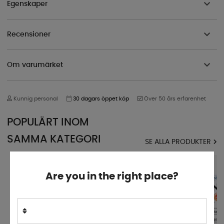
Egenskaper
Recensioner
Om varumärket
Kunnig personal
30 dagars öppet köp
Över 50 års erfarenhet
POPULÄRT INOM
SAMMA KATEGORI
SE ALLA PRODUKTER
Are you in the right place?