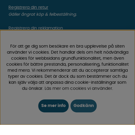
Registrera din retur
Gäller ångrat köp & felbeställning.
Registrera din reklamation
Gäller defekt vara, transportskada etc.
För att ge dig som besökare en bra upplevelse på siten
Campingvaruhuset Butik Enköping
använder vi cookies. Det handlar dels om helt nödvändiga
Hitta till vår butik & se öppettider
cookies för webbsidans grundfunktionalitet, men även
cookies för bättre prestanda, personalisering, funktionalitet
med mera. Vi rekommenderar att du accepterar samtliga
typer av cookies. Det är dock du som bestämmer och du
Campingvaruhuset
kan själv välja att anpassa dina cookie-inställningar som
du önskar.
Läs mer om cookies vi använder
.
Välkommen till Sveriges största utbud av
campingtillbehör för husvagn, husbil och van! Med över
Se mer info
Godkänn
50 års erfarenhet är vi din självklara partner för allt inom
camping och fritid.
Hos oss hittar du allt från reservdelar till smarta tillbehör
som gör din campingupplevelse smidigare och roligare.
Vi erbjuder hög kvalitet och konkurrenskraftiga priser –