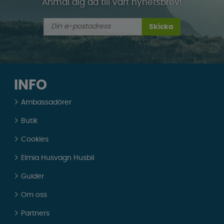
Anmäl dig då till vårt nyhetsbrev!
Skicka
INFO
Ambassadörer
Butik
Cookies
Elmia Husvagn Husbil
Guider
Om oss
Partners