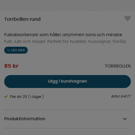
Torrbollen rund
Fuktabsorberare som håller utrymmen torra och minskar
fukt, lukt och mögel. Perfekt för husbilar, husvagnar, förråd,
källare och andra fuktiga miljöer.
85
kr
TORRBOLLEN
Lägg i kundvagnen
Artnr:
64177
Fler än 25 ( i lager )
Produktinformation