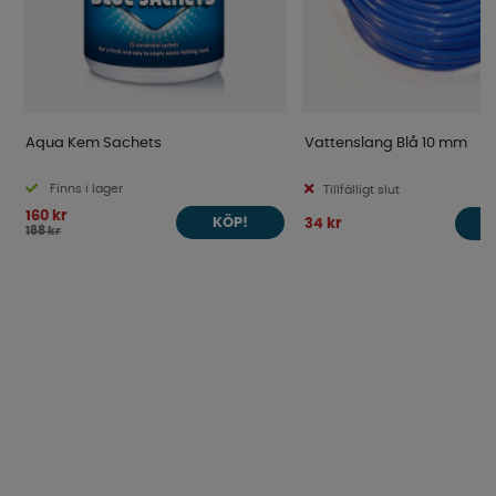
Aqua Kem Sachets
Vattenslang Blå 10 mm
Finns i lager
Tillfälligt slut
160 kr
34 kr
KÖP!
168 kr