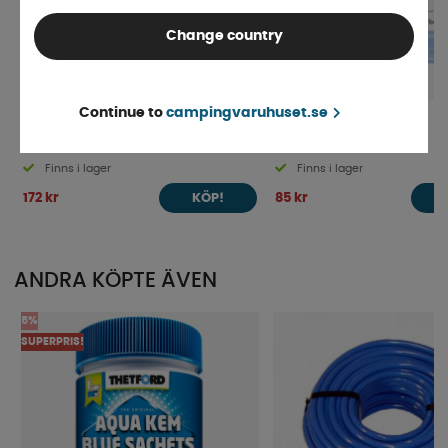
Change country
Continue to
campingvaruhuset.se
Torrbollen Mega
Torrbollen rund
Finns i lager
Finns i lager
172 kr
85 kr
KÖP!
ANDRA KÖPTE ÄVEN
5%
SUPERPRIS!