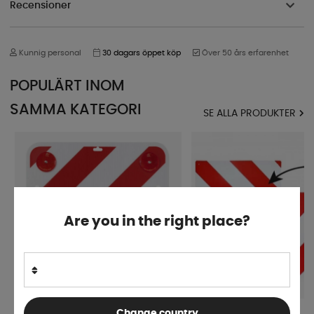
Recensioner
Kunnig personal
30 dagars öppet köp
Över 50 års erfarenhet
POPULÄRT INOM
SAMMA KATEGORI
SE ALLA PRODUKTER
Are you in the right place?
Change country