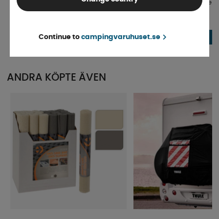
ProPlus Varningsskylt Plast 50x50cm
Varningsskylt För Spanien &
Med Reflexer
Vändbar
Finns i lager
Finns i lager
139 kr
449 kr
Continue to
campingvaruhuset.se
KÖP!
ANDRA KÖPTE ÄVEN