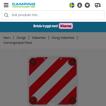
Hem
Övrigt
Säkerhet
Övrig Säkerhet
Varningsskylt Plast