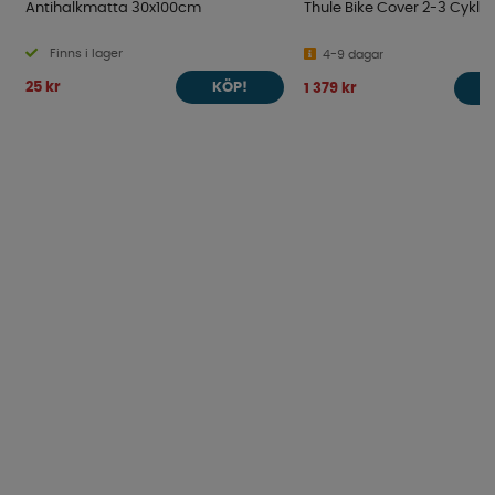
Antihalkmatta 30x100cm
Thule Bike Cover 2-3 Cyklar
Finns i lager
4-9 dagar
25 kr
1 379 kr
KÖP!