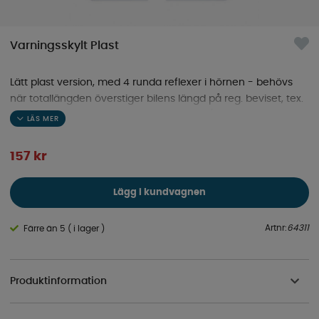
Varningsskylt Plast
Lätt plast version, med 4 runda reflexer i hörnen - behövs
när totallängden överstiger bilens längd på reg. beviset, tex.
vid montering av cykelställ eller box bak (krav i de flesta
europeiska länder) - Denna skylt är ej godkänd i Italien.
157
kr
Lägg i kundvagnen
Artnr:
64311
Färre än 5 ( i lager )
Produktinformation