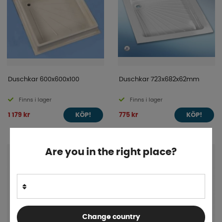
Duschkar 600x600x100
Duschkar 723x682x62mm
Finns i lager
Finns i lager
1 179 kr
775 kr
KÖP!
KÖP!
Are you in the right place?
Change country