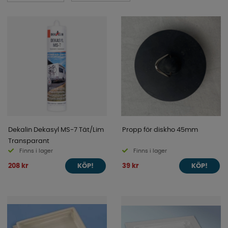
Dekalin Dekasyl MS-7 Tät/Lim
Propp för diskho 45mm
Transparant
Finns i lager
Finns i lager
208 kr
39 kr
KÖP!
KÖP!