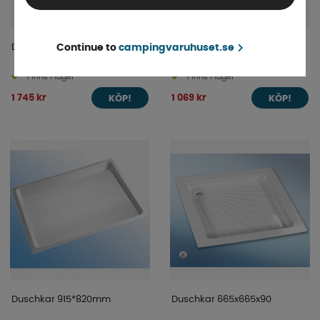
Duschkar 800x800x70
Duschkar 680x680x100
Continue to
campingvaruhuset.se
Finns i lager
Finns i lager
1 745 kr
1 069 kr
KÖP!
KÖP!
Duschkar 915*820mm
Duschkar 665x665x90