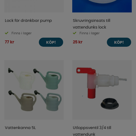
Lock för dränkbar pump
Skruvringsinsats till
vattendunks lock
Finns i lager
Finns i lager
77 kr
25 kr
KÖP!
KÖP!
Vattenkanna 5L
Utloppsventil 3/4 till
vattendunk