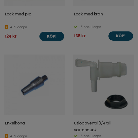
Lock med pip
Lock med kran
Finns i lager
4-9 dagar
165 kr
124 kr
KÖP!
KÖP!
Enkelkona
Utloppventil 3/4 till
vattendunk
Finns i lager
4-9 dagar