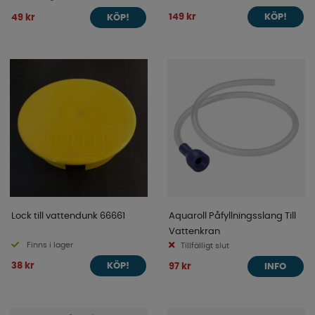
149 kr
49 kr
KÖP!
KÖP!
Lock till vattendunk 66661
Aquaroll Påfyllningsslang Till
Vattenkran
Finns i lager
Tillfälligt slut
38 kr
97 kr
KÖP!
INFO