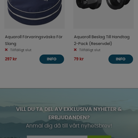
Aquaroll Förvaringsväska För
Aquaroll Beslag Till Handtag
Slang
2-Pack (Reservdel)
Tillfälligt slut
Tillfälligt slut
297 kr
79 kr
INFO
INFO
VILL DU TA DEL AV EXKLUSIVA NYHETER &
ERBJUDANDEN?
Anmäl dig då till vårt nyhetsbrev!