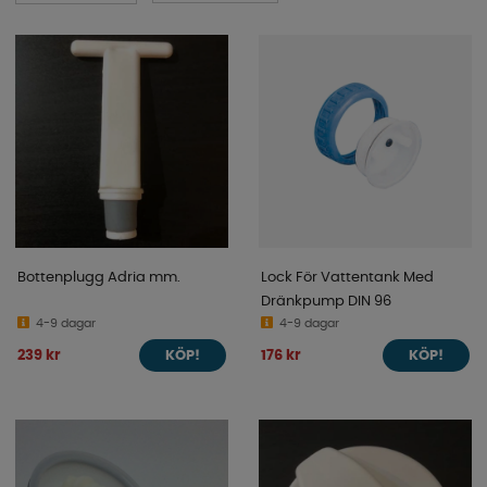
Bottenplugg Adria mm.
Lock För Vattentank Med
Dränkpump DIN 96
4-9 dagar
4-9 dagar
239 kr
176 kr
KÖP!
KÖP!