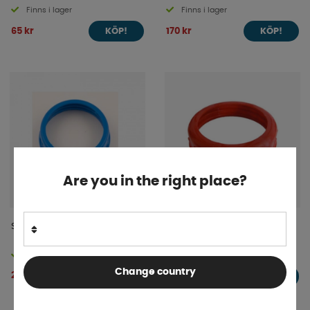
Finns i lager
Finns i lager
65 kr
170 kr
KÖP!
KÖP!
Are you in the right place?
Skruvring vattendunk blå
Låsring till vattendunk
Finns i lager
4-9 dagar
Change country
28 kr
52 kr
KÖP!
KÖP!