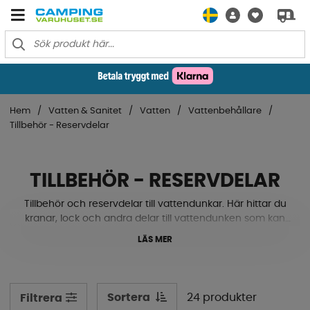
Hem
Vatten & Sanitet
Vatten
Vattenbehållare
Tillbehör - Reservdelar
TILLBEHÖR - RESERVDELAR
Tillbehör och reservdelar till vattendunkar. Här hittar du
kranar, lock och andra delar till vattendunken som kan
behöva bytas ut. Se här nere!
LÄS MER
Sortera
24 produkter
Filtrera