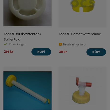
Lock till färskvattentank
Lock till Comet vattendunk
SoliferPolar
Finns i lager
Beställningsvara
214 kr
39 kr
KÖP!
KÖP!