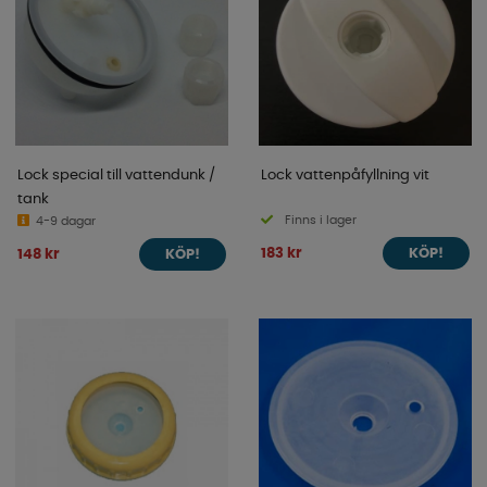
Lock special till vattendunk /
Lock vattenpåfyllning vit
tank
Finns i lager
4-9 dagar
183 kr
148 kr
KÖP!
KÖP!