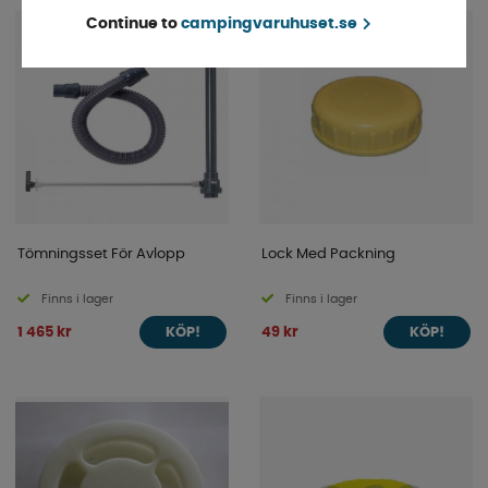
Continue to
campingvaruhuset.se
Tömningsset För Avlopp
Lock Med Packning
Finns i lager
Finns i lager
1 465 kr
49 kr
KÖP!
KÖP!