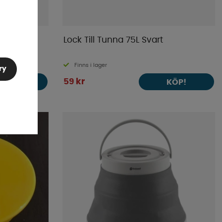
ndtag
Lock Till Tunna 75L Svart
Finns i lager
ry
59 kr
KÖP!
KÖP!