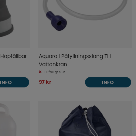
 Hopfällbar
Aquaroll Påfyllningsslang Till
Vattenkran
Tillfälligt slut
97 kr
INFO
INFO