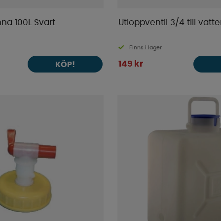
nna 100L Svart
Utloppventil 3/4 till vat
Finns i lager
149 kr
KÖP!