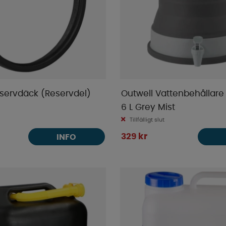
eservdäck (Reservdel)
Outwell Vattenbehållare
6 L Grey Mist
Tillfälligt slut
329 kr
INFO