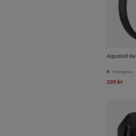
Aquaroll R
Tillfälligt slut
239 kr