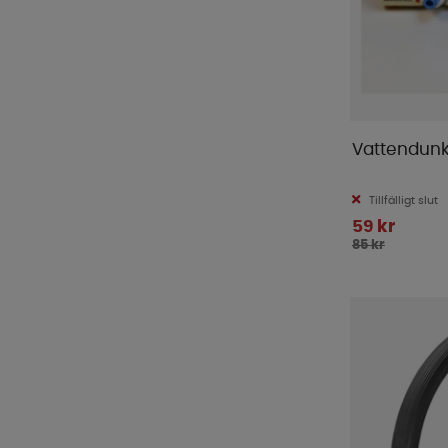
Vattendunk 
Tillfälligt slut
59 kr
85 kr