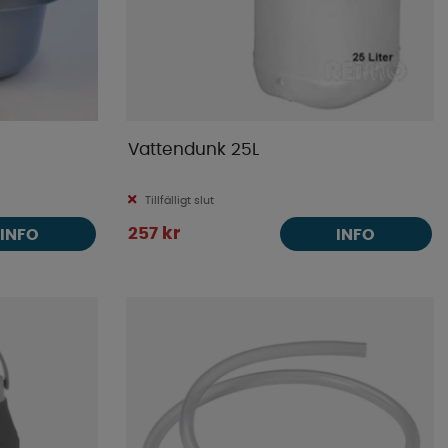
Vattendunk 25L
Tillfälligt slut
257 kr
INFO
INFO