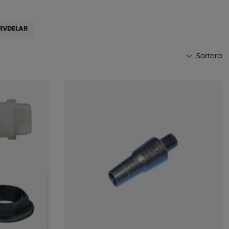
ERVDELAR
Sortera
Mest populära
Butikens favoriter
Namn A-Ö
Namn Ö-A
Lägsta pris
Högsta pris
Varumärke
Publiceringsdatum