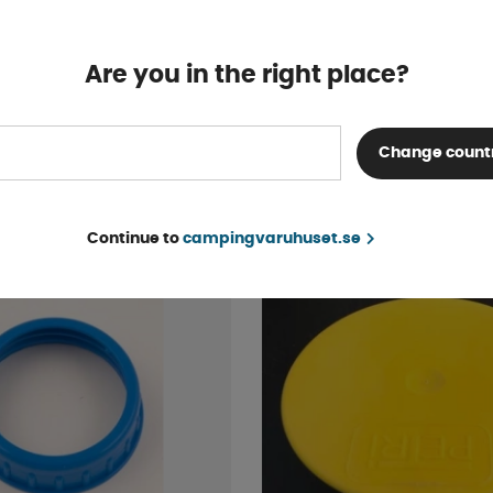
Are you in the right place?
ran
Vattendunk 13L Bygelha
Finns i lager
Change count
169 kr
KÖP!
Continue to
campingvaruhuset.se