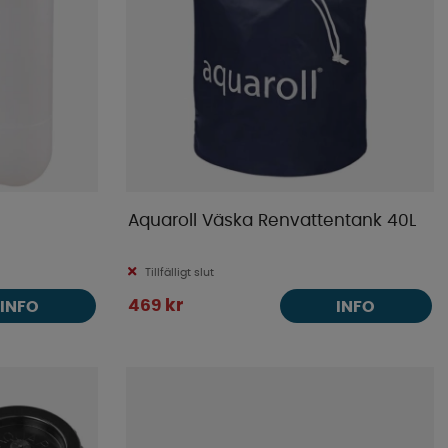
Aquaroll Väska Renvattentank 40L
Tillfälligt slut
469 kr
INFO
INFO