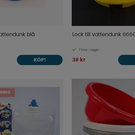
vattendunk blå
Lock till vattendunk 6666
Finns i lager
38 kr
KÖP!
NING