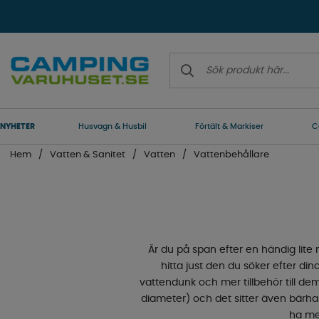
NYHETER
Husvagn & Husbil
Förtält & Markiser
C
Hem
Vatten & Sanitet
Vatten
Vattenbehållare
Är du på span efter en händig lite mi
hitta just den du söker efter di
vattendunk och mer tillbehör till dem
diameter) och det sitter även bärha
ha med