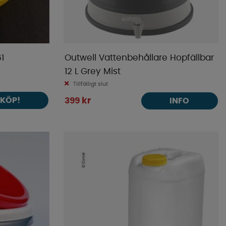
1
Outwell Vattenbehållare Hopfällbar
12 L Grey Mist
Tillfälligt slut
KÖP!
399 kr
INFO