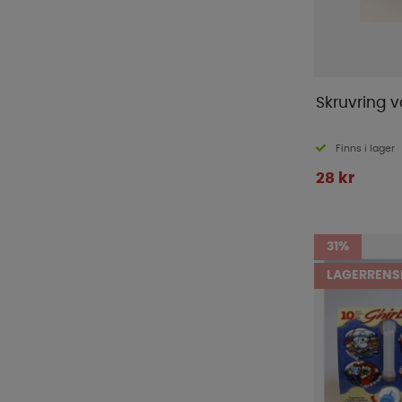
Skruvring 
Finns i lager
28 kr
31%
LAGERRENS