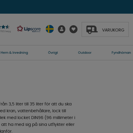
VARUKORG
27021 betyg
Hem & Inredning
Övrigt
Outdoor
Fyndhörnan
3,5 liter till 35 liter för att du ska
 kran, vattenbehållare, lock till
rlek med locket DIN96 (96 millimeter i
t ha med sig på sina utflykter eller
danför.