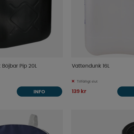
 Böjbar Pip 20L
Vattendunk 16L
Tillfälligt slut
139 kr
INFO