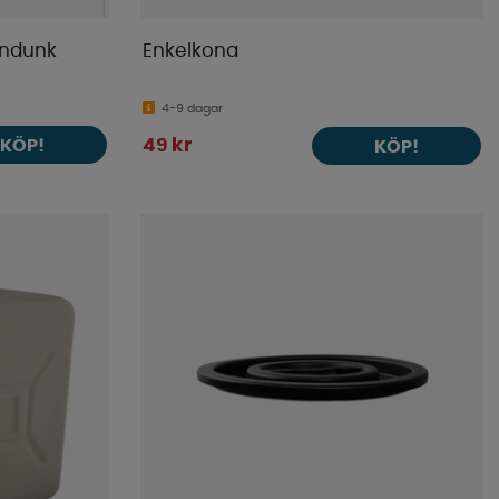
tendunk
Enkelkona
4-9 dagar
KÖP!
49 kr
KÖP!