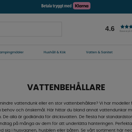
4.6
Baserat på 
ampingmöbler
Hushåll & Kök
Vatten & Sanitet
VATTENBEHÅLLARE
ndre vattendunk eller en stor vattenbehållare? Vi har modeller från 
na behov och önskemål. Här hittar du bland annat vattendunkar med
. De alla är godkända för dricksvatten. De flesta har standardsto
ndtag på många av dem för att underlätta hanteringen. Perfekta at
 sig i husvagnen, husbilen eller båten. Se vårt sortiment här ne