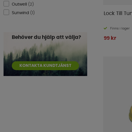
Outwell
(
2
)
Sunwind
(
1
)
Lock Till Tu
Finns i lager
Behöver du hjälp att välja?
99 kr
KONTAKTA KUNDTJÄNST