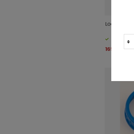
Lock med k
Finns i lager
165 kr