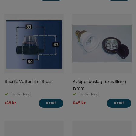
Shurflo Vattenfilter Stuss
Avloppsbeslag Luxus Slang
19mm
Finns i lager
Finns i lager
169 kr
645 kr
KÖP!
KÖP!