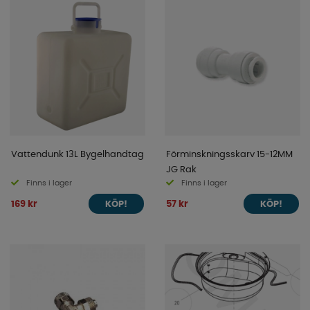
Vattendunk 13L Bygelhandtag
Förminskningsskarv 15-12MM
JG Rak
Finns i lager
Finns i lager
169 kr
57 kr
KÖP!
KÖP!