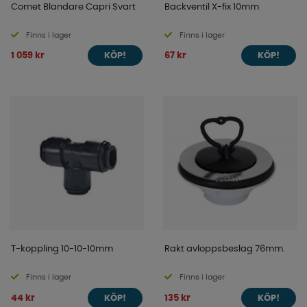
Comet Blandare Capri Svart
Backventil X-fix 10mm
Finns i lager
Finns i lager
1 059 kr
67 kr
KÖP!
KÖP!
T-koppling 10-10-10mm
Rakt avloppsbeslag 76mm.
Finns i lager
Finns i lager
44 kr
135 kr
KÖP!
KÖP!