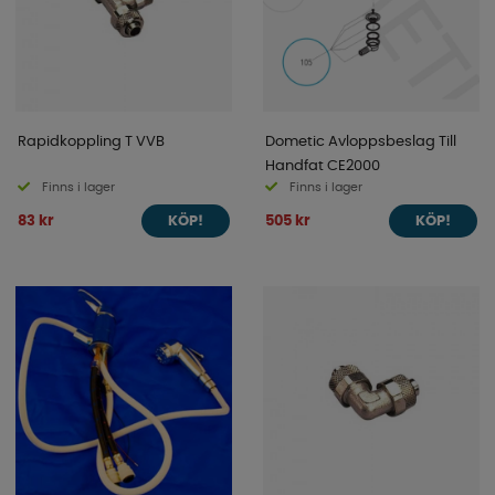
Rapidkoppling T VVB
Dometic Avloppsbeslag Till
Handfat CE2000
Finns i lager
Finns i lager
83 kr
505 kr
KÖP!
KÖP!