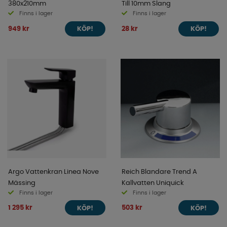
380x210mm
Till 10mm Slang
Finns i lager
Finns i lager
949 kr
28 kr
KÖP!
KÖP!
Argo Vattenkran Linea Nove
Reich Blandare Trend A
Mässing
Kallvatten Uniquick
Finns i lager
Finns i lager
1 295 kr
503 kr
KÖP!
KÖP!