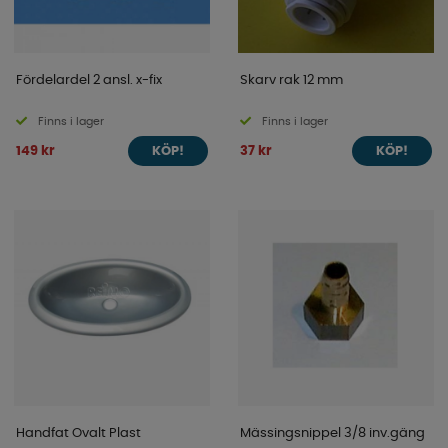
Fördelardel 2 ansl. x-fix
Skarv rak 12 mm
Finns i lager
Finns i lager
149 kr
37 kr
KÖP!
KÖP!
Handfat Ovalt Plast
Mässingsnippel 3/8 inv.gäng