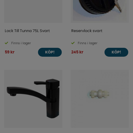
Lock Till Tunna 75L Svart
Reservlock svart
Finns i lager
Finns i lager
59 kr
245 kr
KÖP!
KÖP!