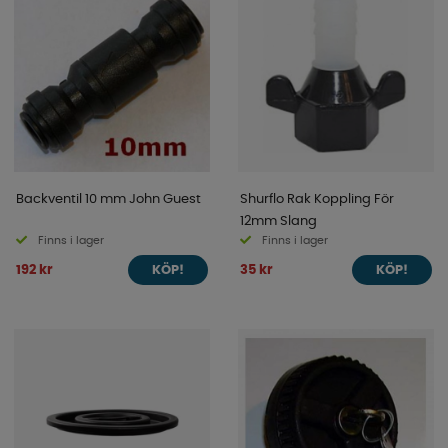
Backventil 10 mm John Guest
Shurflo Rak Koppling För
12mm Slang
Finns i lager
Finns i lager
192 kr
35 kr
KÖP!
KÖP!