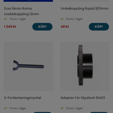
Duschkran Roma
Vinkelkoppling Rapid 8/10mm
snabbkoppling 12mm
Finns i lager
Finns i lager
1 245 kr
48 kr
KÖP!
KÖP!
X-Fix Monteringsnyckel
Adapter För Skjutlock 64413
Finns i lager
Finns i lager