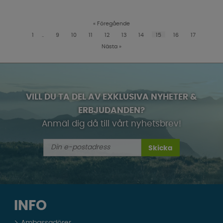
«
Föregående
1
..
9
10
11
12
13
14
15
16
17
Nästa
»
VILL DU TA DEL AV EXKLUSIVA NYHETER &
ERBJUDANDEN?
Anmäl dig då till vårt nyhetsbrev!
Skicka
INFO