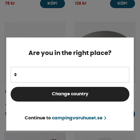
78 kr
126 kr
KÖP!
KÖP!
Are you in the right place?
Handdush Orion Vit
Handfat Rund Svart ø304mm
Change country
H:110mm
Finns i lager
Finns i lager
500 kr
1 397 kr
KÖP!
KÖP!
Continue to
campingvaruhuset.se