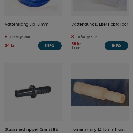
Vattenslang Blå 10 mm
Vattendunk 10 Liter Hopfällbar
Tillfälligt slut
Tillfälligt slut
59 kr
34 kr
INFO
INFO
85 kr
Stuss med nippel 10mm till 8-
Förminskning 12-10mm Plast