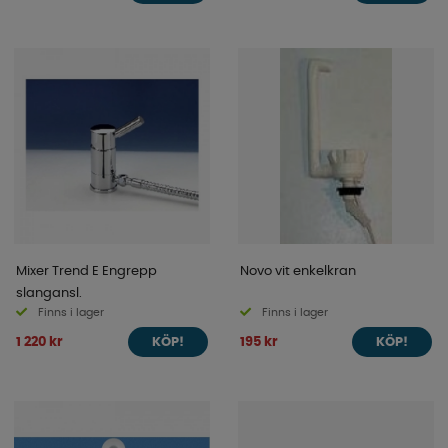
Mixer Trend E Engrepp
Novo vit enkelkran
slangansl.
Finns i lager
Finns i lager
1 220 kr
195 kr
KÖP!
KÖP!