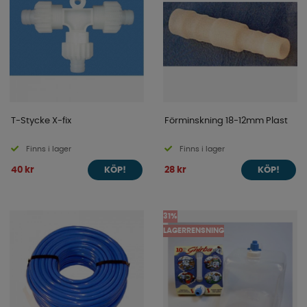
T-Stycke X-fix
Förminskning 18-12mm Plast
Finns i lager
Finns i lager
40 kr
28 kr
KÖP!
KÖP!
31%
LAGERRENSNING