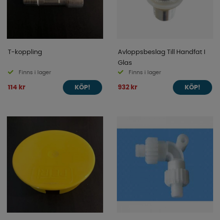
T-koppling
Avloppsbeslag Till Handfat I
Glas
Finns i lager
Finns i lager
114 kr
932 kr
KÖP!
KÖP!