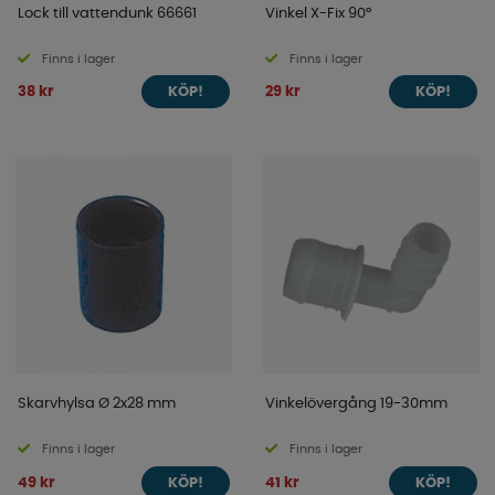
Lock till vattendunk 66661
Vinkel X-Fix 90°
Finns i lager
Finns i lager
38 kr
29 kr
KÖP!
KÖP!
Skarvhylsa Ø 2x28 mm
Vinkelövergång 19-30mm
Finns i lager
Finns i lager
49 kr
41 kr
KÖP!
KÖP!