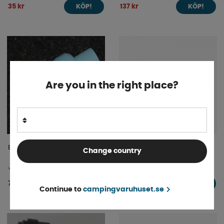
35 kr
137 kr
KÖP!
KÖP!
Are you in the right place?
Backventil JG 12mm
Shurflonippel Dubbelnippel
Change country
1/2 tum Med Vingmutter
Finns i lager
Finns i lager
77 kr
225 kr
KÖP!
KÖP!
Continue to
campingvaruhuset.se