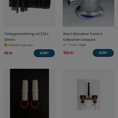
Tankgenomföring ral 3/4 x
Reich Blandare Trend A
25mm
Kallvatten Uniquick
Finns i lager
Beställningsvara
503 kr
96 kr
KÖP!
KÖP!