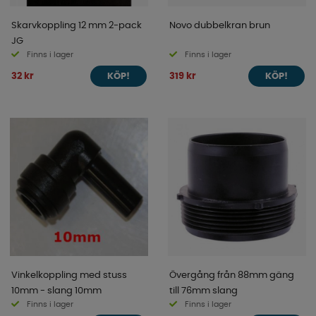
Skarvkoppling 12 mm 2-pack
Novo dubbelkran brun
JG
Finns i lager
Finns i lager
32 kr
319 kr
KÖP!
KÖP!
Vinkelkoppling med stuss
Övergång från 88mm gäng
10mm - slang 10mm
till 76mm slang
Finns i lager
Finns i lager