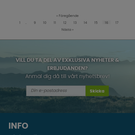
«
Föregående
1
..
9
10
11
12
13
14
15
16
17
Nästa
»
VILL DU TA DEL AV EXKLUSIVA NYHETER &
ERBJUDANDEN?
Anmäl dig då till vårt nyhetsbrev!
Skicka
INFO