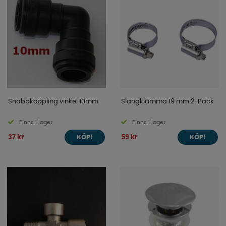
Snabbkoppling vinkel 10mm
Slangklämma 19 mm 2-Pack
Finns i lager
Finns i lager
37 kr
59 kr
KÖP!
KÖP!