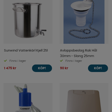
Sunwind Vattenkärl Kjell 25l
Avloppsbeslag Rak Hål
30mm - Slang 25mm
Finns i lager
Finns i lager
1 475 kr
90 kr
KÖP!
KÖP!