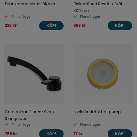
Dränkpump Maas 10l/min
Diskho Rund Rostfritt Stål
300mm
Finns i lager
Finns i lager
229 kr
989 kr
KÖP!
KÖP!
Comet Kran Florenz Svart
Lock för dränkbar pump
Slangnippel
Finns i lager
Finns i lager
759 kr
77 kr
KÖP!
KÖP!