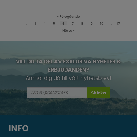
«
Föregående
1
..
3
4
5
6
7
8
9
10
..
17
Nästa
»
VILL DU TA DEL AV EXKLUSIVA NYHETER &
ERBJUDANDEN?
Anmäl dig då till vårt nyhetsbrev!
Skicka
INFO