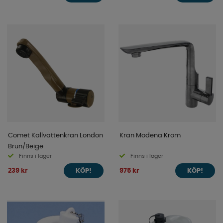
Comet Kallvattenkran London
Kran Modena Krom
Brun/Beige
Finns i lager
Finns i lager
239 kr
975 kr
KÖP!
KÖP!