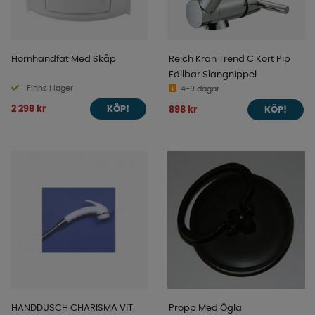
Hörnhandfat Med Skåp
Reich Kran Trend C Kort Pip
Fällbar Slangnippel
Finns i lager
4-9 dagar
2 298 kr
898 kr
KÖP!
KÖP!
HANDDUSCH CHARISMA VIT
Propp Med Ögla