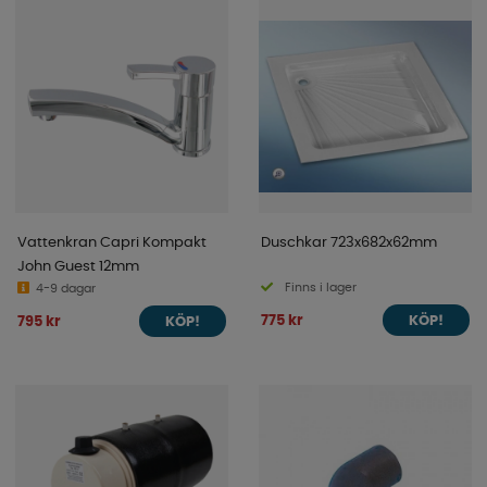
Vattenkran Capri Kompakt
Duschkar 723x682x62mm
John Guest 12mm
Finns i lager
4-9 dagar
775 kr
795 kr
KÖP!
KÖP!