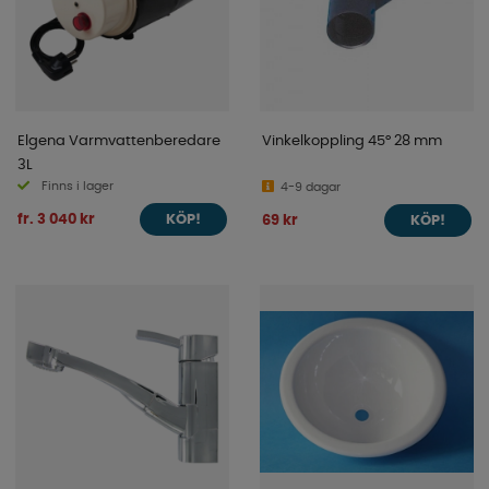
Elgena Varmvattenberedare
Vinkelkoppling 45° 28 mm
3L
Finns i lager
4-9 dagar
fr. 3 040 kr
69 kr
KÖP!
KÖP!