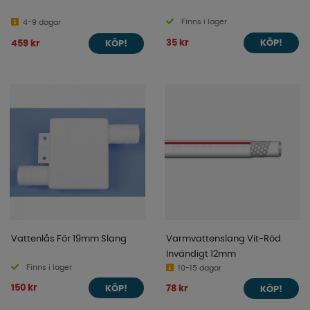
Finns i lager
4-9 dagar
35 kr
459 kr
KÖP!
KÖP!
Vattenlås För 19mm Slang
Varmvattenslang Vit-Röd
Invändigt 12mm
Finns i lager
10-15 dagar
150 kr
78 kr
KÖP!
KÖP!