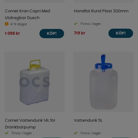
Comet Kran Capri Med
Handfat Rund Plast 300mm
Utdragbar Dusch
Finns i lager
4-9 dagar
719 kr
1 098 kr
KÖP!
KÖP!
Comet Vattendunk 14L för
Vattendunk 5L
Dränkbarpump
Finns i lager
Finns i lager