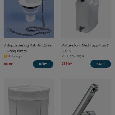
Avloppsbeslag Rak Hål 25mm
Vattendunk Med Tappkran &
- Slang 19mm
Pip 15L
Finns i lager
4-9 dagar
289 kr
90 kr
KÖP!
KÖP!