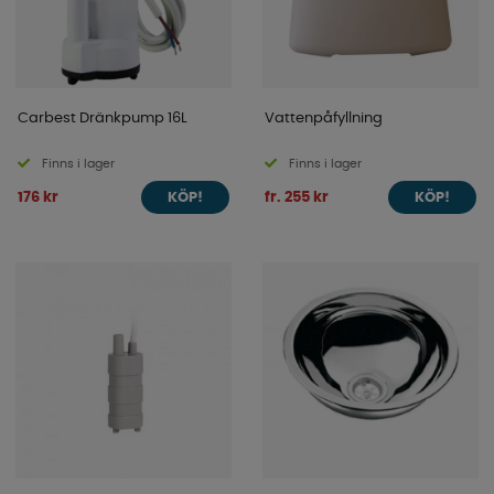
Carbest Dränkpump 16L
Vattenpåfyllning
Finns i lager
Finns i lager
176 kr
fr. 255 kr
KÖP!
KÖP!