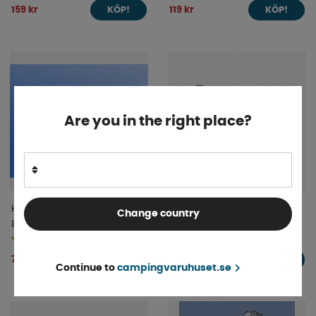
159 kr
119 kr
KÖP!
KÖP!
Are you in the right place?
Hörnhandfat Höger
UniQuick Övergång 12 mm
Change country
840x375x150mm
Slang
Finns i lager
Finns i lager
789 kr
74 kr
KÖP!
KÖP!
Continue to
campingvaruhuset.se