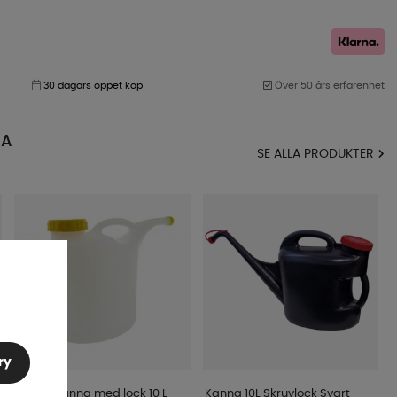
30 dagars öppet köp
Över 50 års erfarenhet
MA
SE ALLA PRODUKTER
ry
Vattenkanna med lock 10 L
Kanna 10L Skruvlock Svart