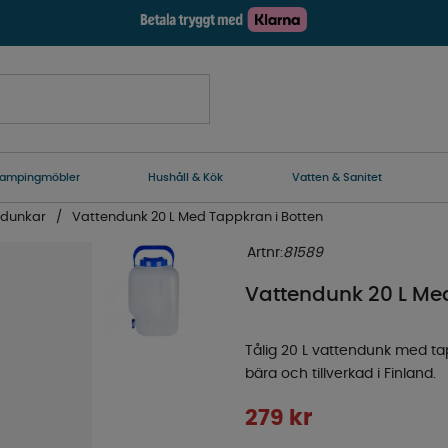
ampingmöbler
Hushåll & Kök
Vatten & Sanitet
ndunkar
Vattendunk 20 L Med Tappkran i Botten
Artnr:
81589
Vattendunk 20 L Med
Tålig 20 L vattendunk med tapp
bära och tillverkad i Finland.
279
kr