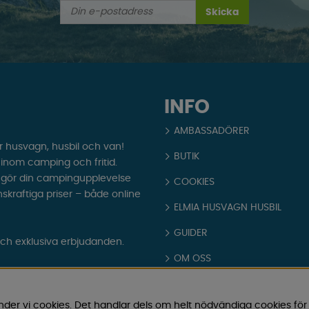
Skicka
INFO
AMBASSADÖRER
r husvagn, husbil och van!
BUTIK
t inom camping och fritid.
som gör din campingupplevelse
COOKIES
nskraftiga priser – både online
ELMIA HUSVAGN HUSBIL
GUIDER
och exklusiva erbjudanden.
OM OSS
PARTNERS
nder vi cookies. Det handlar dels om helt nödvändiga cookies för