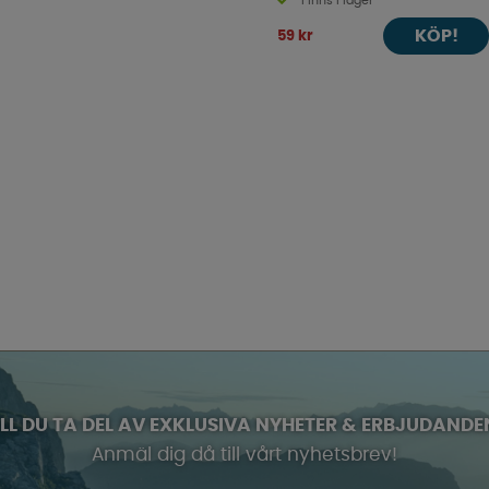
Finns i lager
KÖP!
59 kr
ILL DU TA DEL AV EXKLUSIVA NYHETER & ERBJUDANDE
Anmäl dig då till vårt nyhetsbrev!