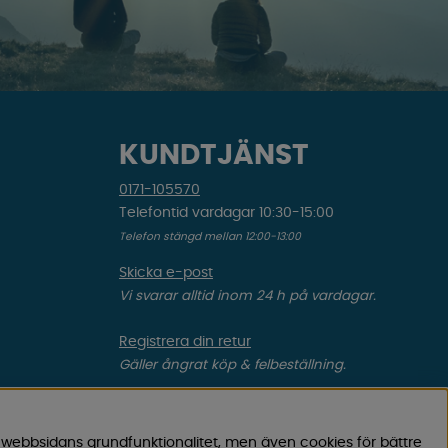
KUNDTJÄNST
0171-105570
Telefontid vardagar 10:30-15:00
Telefon stängd mellan 12:00-13:00
Skicka e-post
Vi svarar alltid inom 24 h på vardagar.
Registrera din retur
Gäller ångrat köp & felbeställning.
Registrera din reklamation
Gäller defekt vara, transportskada etc.
 webbsidans grundfunktionalitet, men även cookies för bättre