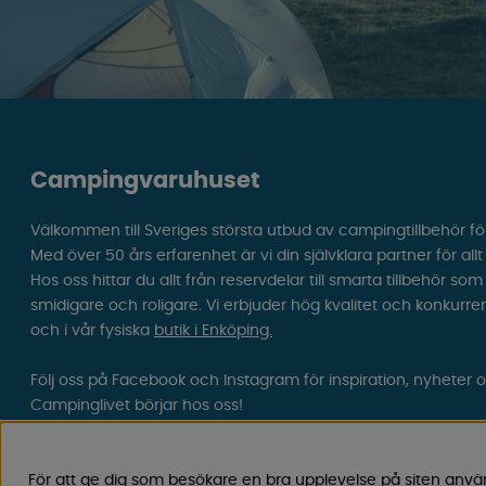
Campingvaruhuset
Välkommen till Sveriges största utbud av campingtillbehör fö
Med över 50 års erfarenhet är vi din självklara partner för all
Hos oss hittar du allt från reservdelar till smarta tillbehör 
smidigare och roligare. Vi erbjuder hög kvalitet och konkurre
och i vår fysiska
butik i Enköping.
Följ oss på Facebook och Instagram för inspiration, nyheter 
Campinglivet börjar hos oss!
För att ge dig som besökare en bra upplevelse på siten anvä