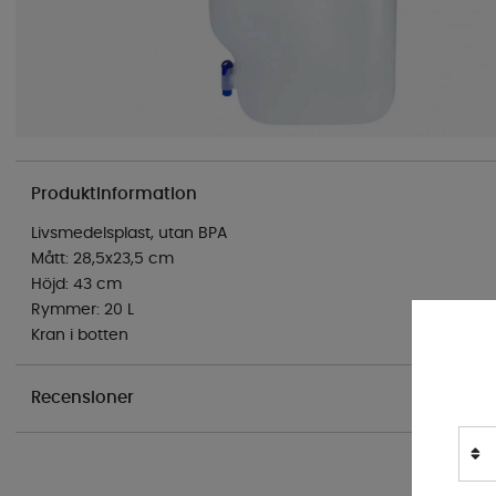
Produktinformation
Livsmedelsplast, utan BPA
Mått: 28,5x23,5 cm
Höjd: 43 cm
Rymmer: 20 L
Kran i botten
Recensioner