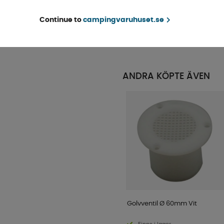
Finns i lager
Continue to
campingvaruhuset.se
KÖP!
159 kr
ANDRA KÖPTE ÄVEN
Golvventil Ø 60mm Vit