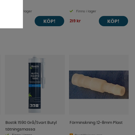
Finns i lager
Finns i lager
KÖP!
KÖP!
339 kr
219 kr
Bostik 1590 Grå/Svart Butyl
Förminskning 12-8mm Plast
tätningsmassa