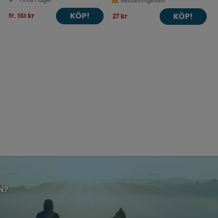
Finns i lager
Beställningsvara
KÖP!
fr. 161 kr
KÖP!
27 kr
N?