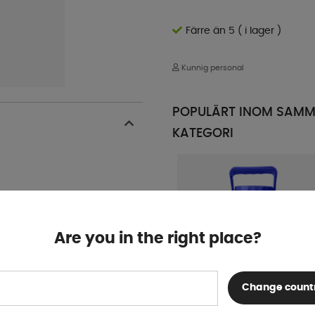
Färre än 5 ( i lager )
Kunnig personal
POPULÄRT INOM SAM
KATEGORI
Are you in the right place?
Change count
Vattendunk För Kylskåp 5L