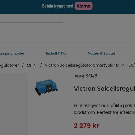
ampingmöbler
Hushåll & Kök
Vatten & Sanitet
egulatorer
MPPT
Victron Solcellsregulator SmartSolar MPPT 150
Artnr:
81345
Victron Solcellsreg
En intelligent och pålitlig s
laddström. Perfekt för effekti
2 279
kr