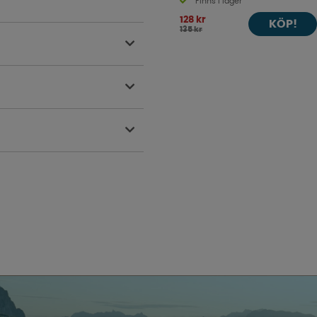
Finns i lager
128 kr
KÖP!
135 kr