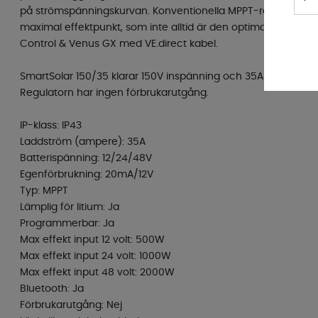
på strömspänningskurvan. Konventionella MPPT-regulatorer lå
maximal effektpunkt, som inte alltid är den optimala. Kan kopp
Control & Venus GX med VE.direct kabel.
SmartSolar 150/35 klarar 150V inspänning och 35A laddström 
Regulatorn har ingen förbrukarutgång.
IP-klass: IP43
Laddström (ampere): 35A
Batterispänning: 12/24/48V
Egenförbrukning: 20mA/12V
Typ: MPPT
Lämplig för litium: Ja
Programmerbar: Ja
Max effekt input 12 volt: 500W
Max effekt input 24 volt: 1000W
Max effekt input 48 volt: 2000W
Bluetooth: Ja
Förbrukarutgång: Nej