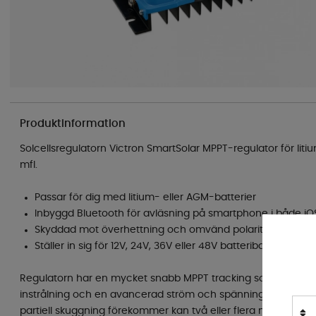
Produktinformation
Solcellsregulatorn Victron SmartSolar MPPT-regulator för liti
mfl.
Passar för dig med litium- eller AGM-batterier
Inbyggd Bluetooth för avläsning på smartphone i både iO
Skyddad mot överhettning och omvänd polaritet
Ställer in sig för 12V, 24V, 36V eller 48V batteribank automa
Regulatorn har en mycket snabb MPPT tracking som ger stora
instrålning och en avancerad ström och spänningsdetektion v
partiell skuggning förekommer kan två eller flera maximala