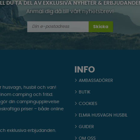
ILL DU TA DEL AV EXKLUSIVA NYHETER & ERBJUDANDE
Anmäl dig då till vårt nyhetsbrev!
Skicka
INFO
AMBASSADÖRER
r husvagn, husbil och van!
BUTIK
t inom camping och fritid.
som gör din campingupplevelse
COOKIES
nskraftiga priser – både online
ELMIA HUSVAGN HUSBIL
GUIDER
och exklusiva erbjudanden.
OM OSS