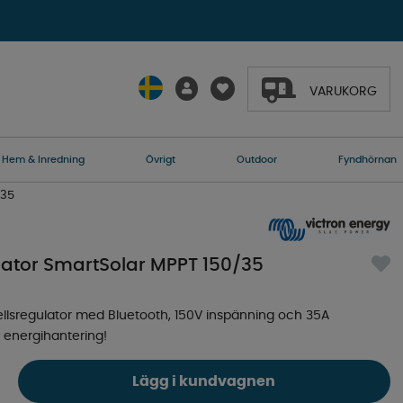
VARUKORG
Hem & Inredning
Övrigt
Outdoor
Fyndhörnan
/35
ulator SmartSolar MPPT 150/35
olcellsregulator med Bluetooth, 150V inspänning och 35A
v energihantering!
Lägg i kundvagnen