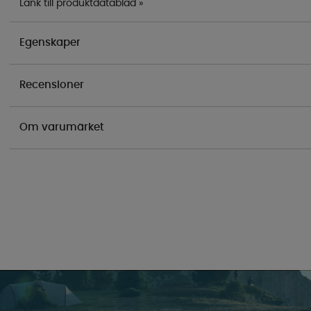
Länk till produktdatablad »
Egenskaper
Recensioner
Om varumärket