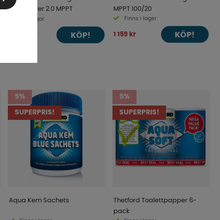
PeakPower 2.0 MPPT
MPPT 100/20
Finns i lager
4-9 dagar
KÖP!
1 159 kr
KÖP!
fr. 859 kr
5%
5%
SUPERPRIS!
SUPERPRIS!
Aqua Kem Sachets
Thetford Toalettpapper 6-
pack