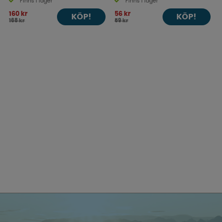
Finns i lager
Finns i lager
160 kr
56 kr
KÖP!
KÖP!
168 kr
59 kr