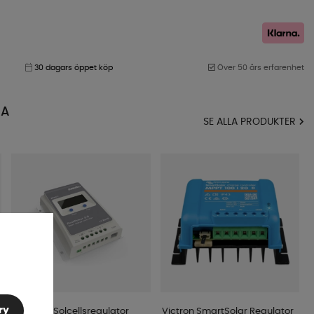
30 dagars öppet köp
Över 50 års erfarenhet
MA
SE ALLA PRODUKTER
ry
Sunwind Solcellsregulator
Victron SmartSolar Regulator