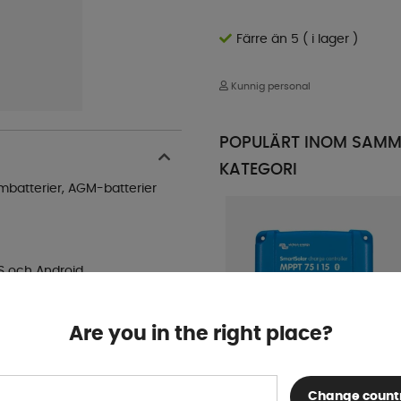
Färre än 5 ( i lager )
Kunnig personal
POPULÄRT INOM SAM
KATEGORI
umbatterier, AGM-batterier
S och Android
tiskt
Are you in the right place?
 fördelar vid växlande
id partiell skuggning. När
 effektpunkter förekomma
Change count
Victron Solcellsregulator