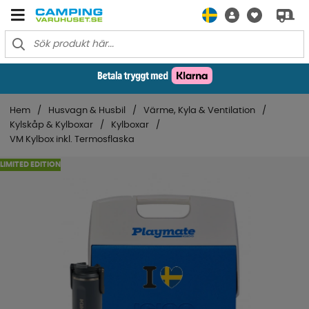
Hem
Husvagn & Husbil
Värme, Kyla & Ventilation
Kylskåp & Kylboxar
Kylboxar
VM Kylbox inkl. Termosflaska
LIMITED EDITION