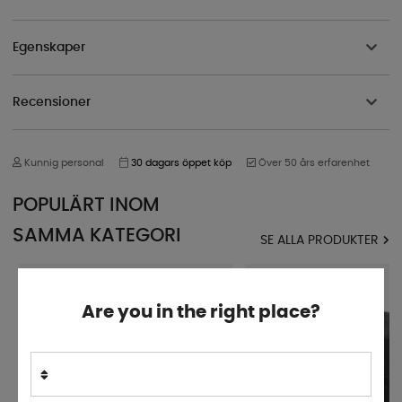
Egenskaper
Recensioner
Kunnig personal
30 dagars öppet köp
Över 50 års erfarenhet
POPULÄRT INOM
SAMMA KATEGORI
SE ALLA PRODUKTER
Are you in the right place?