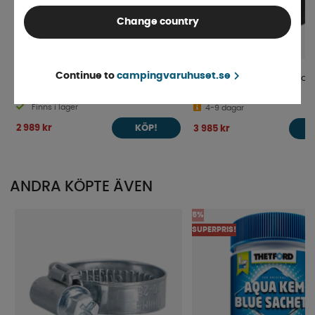
Change country
Continue to
campingvaruhuset.se
Smart Living Kompressorkylbox Cool
Waeco Kompressorkylbox
27
Finns i lager
4-9 dagar
2 989 kr
3 985 kr
KÖP!
ANDRA KÖPTE ÄVEN
5%
SUPERPRIS!