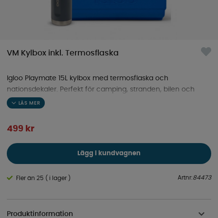
VM Kylbox inkl. Termosflaska
Igloo Playmate 15L kylbox med termosflaska och
nationsdekaler. Perfekt för camping, stranden, bilen och
sommarens alla matcher.
499
kr
Lägg i kundvagnen
Artnr:
84473
Fler än 25 ( i lager )
Produktinformation