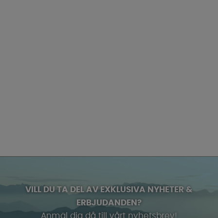
VILL DU TA DEL AV EXKLUSIVA NYHETER &
ERBJUDANDEN?
Anmäl dig då till vårt nyhetsbrev!