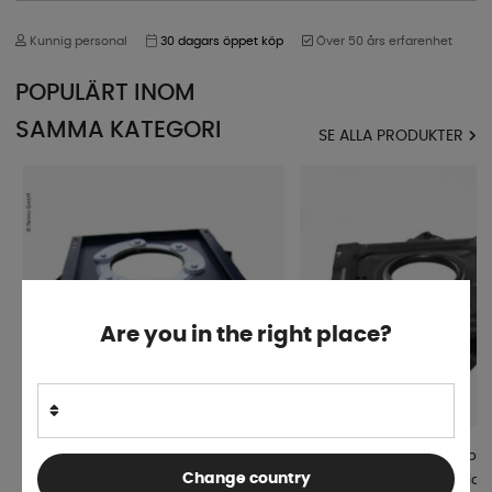
Kunnig personal
30 dagars öppet köp
Över 50 års erfarenhet
POPULÄRT INOM
SAMMA KATEGORI
SE ALLA PRODUKTER
Are you in the right place?
Vridplatta
Vridplatta Ducato/Jumper
Change country
DucatoX250/X290/Jumper/Boxer
1994-2002 Passagerarsida