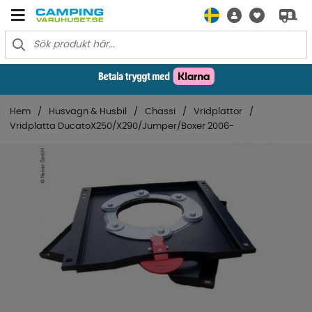
Hem
Husvagn & Husbil
Chassi
Vridplattor
Vridplatta DucatoX250/X290/Jumper/Boxer 2006-