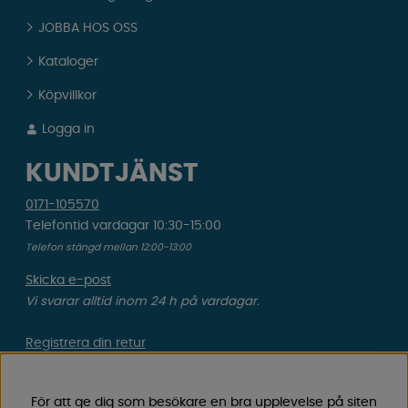
JOBBA HOS OSS
Kataloger
Köpvillkor
Logga in
KUNDTJÄNST
0171-105570
Telefontid vardagar 10:30-15:00
Telefon stängd mellan 12:00-13:00
Skicka e-post
Vi svarar alltid inom 24 h på vardagar.
Registrera din retur
Gäller ångrat köp & felbeställning.
För att ge dig som besökare en bra upplevelse på siten
Registrera din reklamation