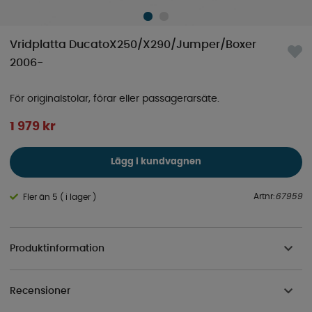
Vridplatta DucatoX250/X290/Jumper/Boxer
2006-
För originalstolar, förar eller passagerarsäte.
1 979
kr
Lägg i kundvagnen
Artnr:
67959
Fler än 5 ( i lager )
Produktinformation
Recensioner