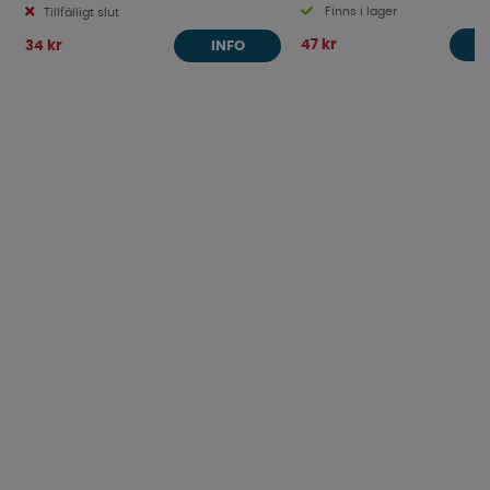
Finns i lager
Tillfälligt slut
47 kr
34 kr
INFO