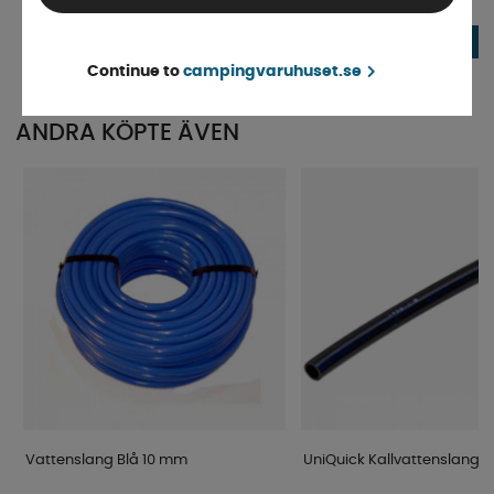
Finns i lager
Finns i lager
2006-
1 979 kr
2 295 kr
KÖP!
Continue to
campingvaruhuset.se
ANDRA KÖPTE ÄVEN
Vattenslang Blå 10 mm
UniQuick Kallvattenslang 