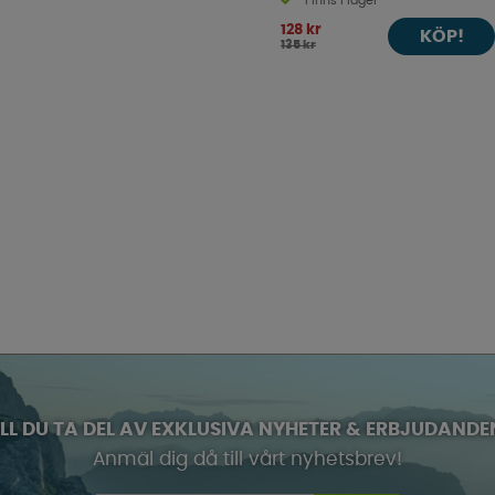
Finns i lager
128 kr
KÖP!
135 kr
ILL DU TA DEL AV EXKLUSIVA NYHETER & ERBJUDANDE
Anmäl dig då till vårt nyhetsbrev!