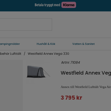
ampingmöbler
Hushåll & Kök
Vatten & Sanitet
llbehör Lufttält
Westfield Annex Vega 330
Artnr:
71084
Westfield Annex Ve
Annex till Westfield Lufttält Vega Air
3 795
kr