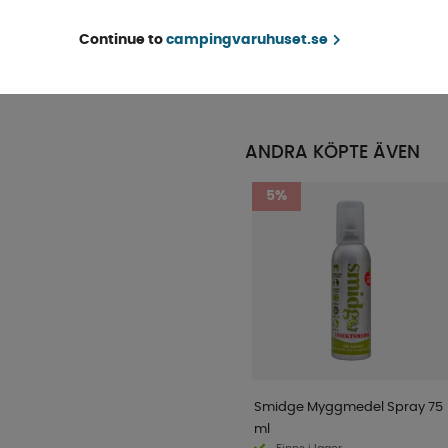
Finns i lager
Continue to
campingvaruhuset.se
KÖP!
539 kr
ANDRA KÖPTE ÄVEN
5%
Smidge Myggmedel Spray 75
ml