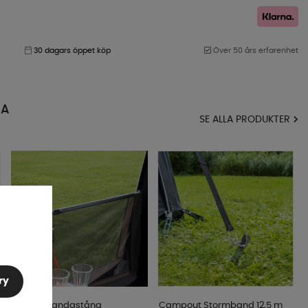
30 dagars öppet köp
Över 50 års erfarenhet
MA
SE ALLA PRODUKTER
ry
Telta Verandastång
Campout Stormband 12,5 m