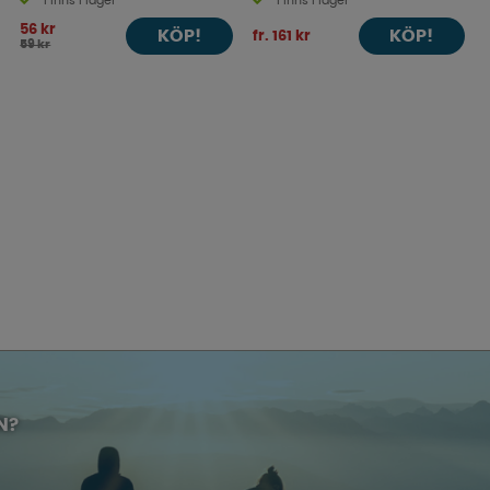
Finns i lager
Finns i lager
56 kr
KÖP!
KÖP!
fr. 161 kr
59 kr
N?