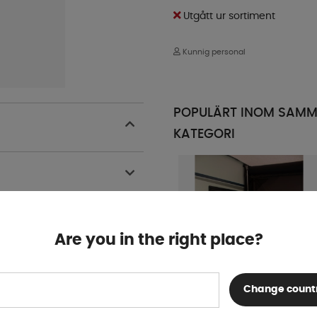
Utgått ur sortiment
Kunnig personal
POPULÄRT INOM SAM
KATEGORI
Are you in the right place?
Change count
Telta Tryckstänger