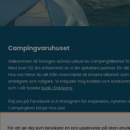
Campingvaruhuset
Välkommen till Sveriges största utbud av campingtillbehör fö
Med över 50 års erfarenhet är vi din självklara partner för all
Hos oss hittar du allt från reservdelar till smarta tillbehör 
smidigare och roligare. Vi erbjuder hög kvalitet och konkurre
och i vår fysiska
butik i Enköping.
Följ oss på Facebook och Instagram för inspiration, nyheter 
Campinglivet börjar hos oss!
För att ge dig som besökare en bra upplevelse på siten anvä