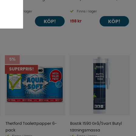
Finns i lager
Finns i lager
KÖP!
KÖP!
400 kr
198 kr
5%
SUPERPRIS!
Thetford Toalettpapper 6-
Bostik 1590 Grå/Svart Butyl
pack
tätningsmassa