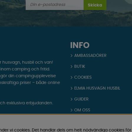
Skicka
INFO
AMBASSADÖRER
r husvagn, husbil och van!
BUTIK
t inom camping och fritid.
som gör din campingupplevelse
COOKIES
nskraftiga priser – både online
ELMIA HUSVAGN HUSBIL
GUIDER
och exklusiva erbjudanden.
OM OSS
PARTNERS
nder vi cookies. Det handlar dels om helt nödvändiga cookies för