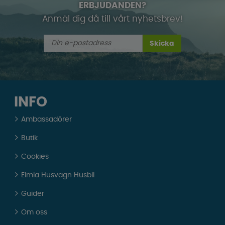
ERBJUDANDEN?
Anmäl dig då till vårt nyhetsbrev!
Skicka
INFO
Ambassadörer
Butik
Cookies
Elmia Husvagn Husbil
Guider
Om oss