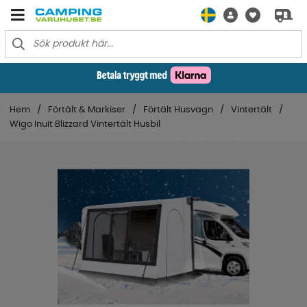
Hem
Förtält & Markiser
Förtält Husvagn
Vintertält
Wigo Inuit Blizzard Vintertält Husbil