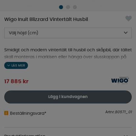
Wigo Inuit Blizzard Vintertält Husbil
Välj höjd (cm)
Smidigt och modern vintertält till husbil och skåpbil, där tältet
skall monteras i markisen eller hänga över slusskappan på
taket. Tål kallt klimat och väder.
17 885
kr
Lägg i kundvagnen
Artnr:
80571_01
Beställningsvara*