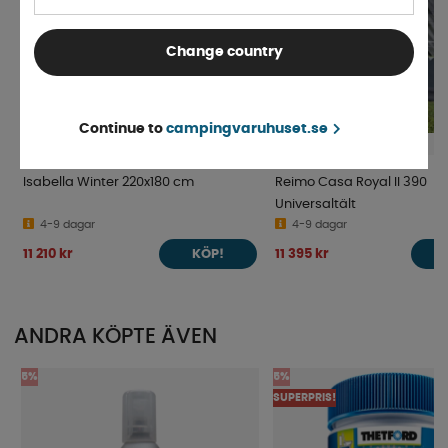
Change country
Continue to
campingvaruhuset.se
Isabella Winter 220x180 cm
Reimo Casa Royal II 390
Universaltält
4-9 dagar
4-9 dagar
11 210 kr
11 395 kr
KÖP!
ANDRA KÖPTE ÄVEN
5%
5%
SUPERPRIS!