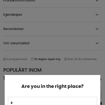
Produktinformation
Egenskaper
Recensioner
Om varumärket
Kunnig personal
30 dagars öppet köp
Över 50 års erfarenhet
POPULÄRT INOM
SAMMA KATEGORI
SE ALLA PRODUKTER
Are you in the right place?
FRI FRAKT
VISAS I BUTIK