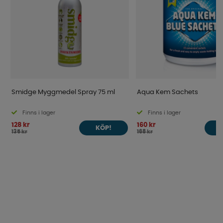
Smidge Myggmedel Spray 75 ml
Aqua Kem Sachets
Finns i lager
Finns i lager
128 kr
160 kr
KÖP!
135 kr
168 kr