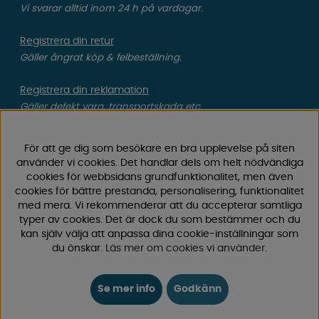
Vi svarar alltid inom 24 h på vardagar.
Registrera din retur
Gäller ångrat köp & felbeställning.
Registrera din reklamation
Gäller defekt vara, transportskada etc.
Campingvaruhuset Butik Enköping
För att ge dig som besökare en bra upplevelse på siten
Hitta till vår butik & se öppettider
använder vi cookies. Det handlar dels om helt nödvändiga
cookies för webbsidans grundfunktionalitet, men även
cookies för bättre prestanda, personalisering, funktionalitet
med mera. Vi rekommenderar att du accepterar samtliga
Campingvaruhuset
typer av cookies. Det är dock du som bestämmer och du
kan själv välja att anpassa dina cookie-inställningar som
Välkommen till Sveriges största utbud av
du önskar.
Läs mer om cookies vi använder
.
campingtillbehör för husvagn, husbil och van! Med över
50 års erfarenhet är vi din självklara partner för allt inom
Se mer info
Godkänn
camping och fritid.
Hos oss hittar du allt från reservdelar till smarta tillbehör