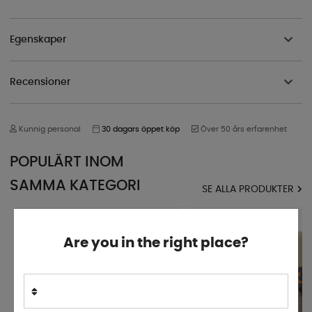
Egenskaper
Recensioner
Kunnig personal
30 dagars öppet köp
Över 50 års erfarenhet
POPULÄRT INOM
SAMMA KATEGORI
SE ALLA PRODUKTER
Are you in the right place?