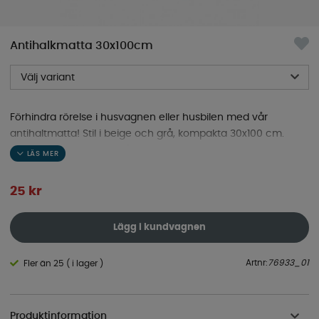
Antihalkmatta 30x100cm
Välj variant
Förhindra rörelse i husvagnen eller husbilen med vår
antihaltmatta! Stil i beige och grå, kompakta 30x100 cm.
Ordning och stabilitet på resan!
25
kr
Lägg i kundvagnen
Artnr:
76933_01
Fler än 25 ( i lager )
Produktinformation