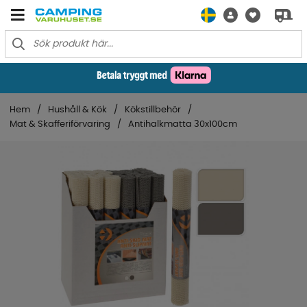
Hem
Hushåll & Kök
Kökstillbehör
Mat & Skafferiförvaring
Antihalkmatta 30x100cm