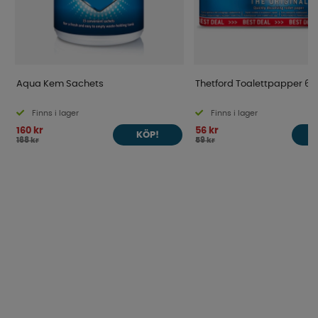
Aqua Kem Sachets
Thetford Toalettpapper 6
Finns i lager
Finns i lager
160 kr
56 kr
KÖP!
168 kr
59 kr