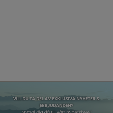
VILL DU TA DEL AV EXKLUSIVA NYHETER &
ERBJUDANDEN?
Anmäl dig då till vårt nyhetsbrev!